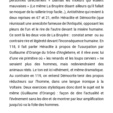
personnes directement « blâmait les moeurs qui étaient
mauvaises » (Le même La Bruyère disant ailleurs qu’il fallait
se moquer de la raillerie trop facile…), Antisthène qui revient à
deux reprises en 67 et 21, enfin Héraclite et Démocrite (que
réunissait une anecdote fameuse de l'Antiquité, opposant les
pleurs de l’un et le rire de l’autre devant la misère humaine.
Ce sont là les deux voix de La Bruyère : constat amer ou au
contraire rire et légèreté devant l’inconséquence humaine. En
118, il fait parler Héraclite à propos de l’usurpation par
Guillaume d’Orange du trône d’Angleterre, et il rêve avec lui
d’une vie primitive où « les renards et les loups cerviers » ne
seraient plus des hommes, mais redeviendraient des
animaux réels. Le ton est ici véhément, et même dramatique.
Au contraire en 119, on entend Démocrite tenir des propos
réducteurs sur l’homme, dans une langue ironique à la
Voltaire. Deux exercices stylistiques donc dont le sujet est le
même (Guillaume d’Orange) : façon de dire l’actualité et
l’événement sans les dire et de montrer par leur amplification
jusqu’où va la folie des hommes.