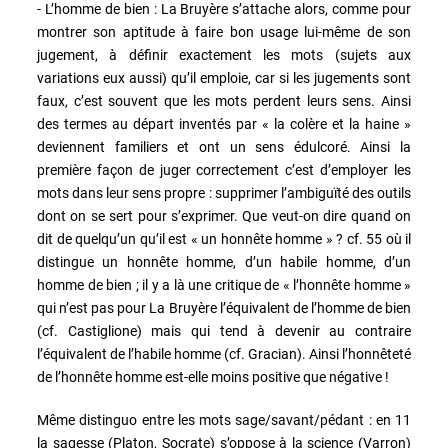
- L’homme de bien : La Bruyère s’attache alors, comme pour
montrer son aptitude à faire bon usage lui-même de son
jugement, à définir exactement les mots (sujets aux
variations eux aussi) qu’il emploie, car si les jugements sont
faux, c’est souvent que les mots perdent leurs sens. Ainsi
des termes au départ inventés par « la colère et la haine »
deviennent familiers et ont un sens édulcoré. Ainsi la
première façon de juger correctement c’est d’employer les
mots dans leur sens propre : supprimer l’ambiguïté des outils
dont on se sert pour s’exprimer. Que veut-on dire quand on
dit de quelqu’un qu’il est « un honnête homme » ? cf. 55 où il
distingue un honnête homme, d’un habile homme, d’un
homme de bien ; il y a là une critique de « l’honnête homme »
qui n’est pas pour La Bruyère l’équivalent de l’homme de bien
(cf. Castiglione) mais qui tend à devenir au contraire
l’équivalent de l’habile homme (cf. Gracian). Ainsi l’honnêteté
de l’honnête homme est-elle moins positive que négative !
Même distinguo entre les mots sage/savant/pédant : en 11
la sagesse (Platon, Socrate) s’oppose à la science (Varron)