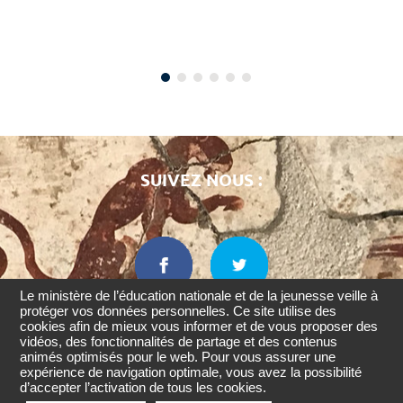
SUIVEZ NOUS :
Le ministère de l’éducation nationale et de la jeunesse veille à
protéger vos données personnelles. Ce site utilise des
cookies afin de mieux vous informer et de vous proposer des
Retourner
vidéos, des fonctionnalités de partage et des contenus
en
animés optimisés pour le web. Pour vous assurer une
Pourquoi
Mentions
Accessibilité : non
haut
Contact
Crédits
expérience de navigation optimale, vous avez la possibilité
légales
conforme
Odysseum ?
d’accepter l’activation de tous les cookies.
de