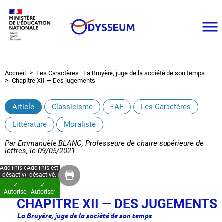
Aller
au
contenu
principal
Accueil
Les Caractères : La Bruyère, juge de la société de son temps
Fil
Chapitre XII — Des jugements
d'Ariane
Article
Classicisme
EAF
Les Caractères
Littérature
Moraliste
Par
Emmanuèle BLANC, Professeure de chaire supérieure de
lettres
, le
09/05/2021
AddThis est
AddThis est
désactivé.
désactivé.
✓
✓
Autoriser
Autoriser
CHAPITRE XII — DES JUGEMENTS
La Bruyère, juge de la société de son temps