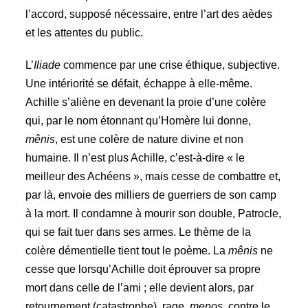
l’accord, supposé nécessaire, entre l’art des aèdes
et les attentes du public.
L’
Iliade
commence par une crise éthique, subjective.
Une intériorité se défait, échappe à elle-même.
Achille s’aliène en devenant la proie d’une colère
qui, par le nom étonnant qu’Homère lui donne,
mênis
, est une colère de nature divine et non
humaine. Il n’est plus Achille, c’est-à-dire « le
meilleur des Achéens », mais cesse de combattre et,
par là, envoie des milliers de guerriers de son camp
à la mort. Il condamne à mourir son double, Patrocle,
qui se fait tuer dans ses armes. Le thème de la
colère démentielle tient tout le poème. La
mênis
ne
cesse que lorsqu’Achille doit éprouver sa propre
mort dans celle de l’ami ; elle devient alors, par
retournement (catastrophe), rage,
menos
, contre le