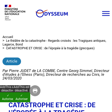
Aller
au
contenu
principal
Accueil
Fil
Le théâtre de la catastrophe - Regards croisés : les Tragiques antiques,
d'Ariane
Lagarce, Bond
CATASTROPHE ET CRISE : de l’épopée à la tragédie (grecques)
Article
Par
Pierre JUDET de LA COMBE, Centre Georg Simmel, Directeur
d’études à l’Ehess (Paris), Directeur de recherches au Cnrs
, le
24/03/2020
AddThis est
AddThis est
désactivé.
désactivé.
✓
✓
Autoriser
Autoriser
CATASTROPHE ET CRISE : DE