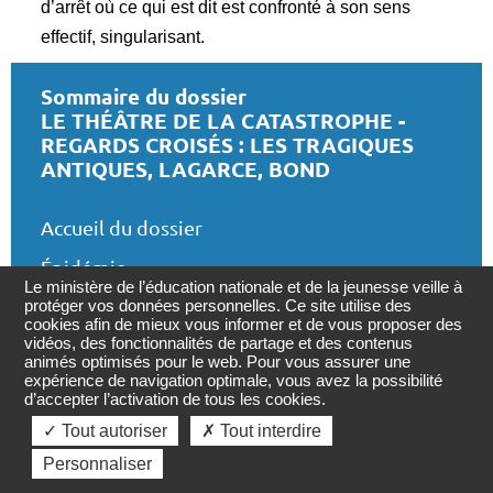
d’arrêt où ce qui est dit est confronté à son sens
effectif, singularisant.
Sommaire du dossier
LE THÉÂTRE DE LA CATASTROPHE -
REGARDS CROISÉS : LES TRAGIQUES
ANTIQUES, LAGARCE, BOND
Accueil du dossier
Épidémie
Le ministère de l’éducation nationale et de la jeunesse veille à
protéger vos données personnelles. Ce site utilise des
Le médecin chez Camus et un hommage audio
cookies afin de mieux vous informer et de vous proposer des
Retourner
aux soignants
vidéos, des fonctionnalités de partage et des contenus
en
animés optimisés pour le web. Pour vous assurer une
Les experts et la démocratie en temps de
haut
expérience de navigation optimale, vous avez la possibilité
d’accepter l’activation de tous les cookies.
crise
de
?
✓ Tout autoriser
✗ Tout interdire
page
Le médecin par temps de crise : une figure de
Personnaliser
la «prudence» aristotélicienne ?