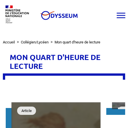
Aller
au
contenu
principal
Accueil
Collégien/Lycéen
Mon quart d'heure de lecture
Fil
d'Ariane
MON QUART D'HEURE DE
LECTURE
Ulyss
Article
Arti