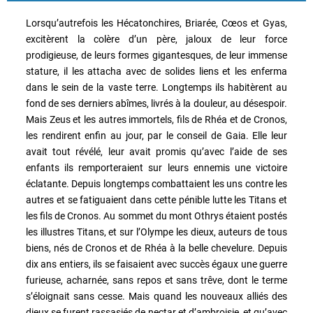
Lorsqu’autrefois les Hécatonchires, Briarée, Cœos et Gyas,
excitèrent la colère d’un père, jaloux de leur force
prodigieuse, de leurs formes gigantesques, de leur immense
stature, il les attacha avec de solides liens et les enferma
dans le sein de la vaste terre. Longtemps ils habitèrent au
fond de ses derniers abîmes, livrés à la douleur, au désespoir.
Mais Zeus et les autres immortels, fils de Rhéa et de Cronos,
les rendirent enfin au jour, par le conseil de Gaia. Elle leur
avait tout révélé, leur avait promis qu’avec l’aide de ses
enfants ils remporteraient sur leurs ennemis une victoire
éclatante. Depuis longtemps combattaient les uns contre les
autres et se fatiguaient dans cette pénible lutte les Titans et
les fils de Cronos. Au sommet du mont Othrys étaient postés
les illustres Titans, et sur l’Olympe les dieux, auteurs de tous
biens, nés de Cronos et de Rhéa à la belle chevelure. Depuis
dix ans entiers, ils se faisaient avec succès égaux une guerre
furieuse, acharnée, sans repos et sans trêve, dont le terme
s’éloignait sans cesse. Mais quand les nouveaux alliés des
dieux se furent rassasiés de nectar et d’ambroisie, et qu’avec