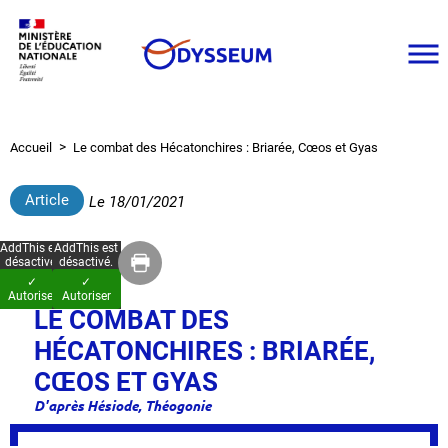
Aller
au
contenu
principal
Accueil
Le combat des Hécatonchires : Briarée, Cœos et Gyas
Fil
d'Ariane
Article
Le
18/01/2021
AddThis est
AddThis est
désactivé.
désactivé.
✓
✓
Autoriser
Autoriser
LE COMBAT DES
HÉCATONCHIRES : BRIARÉE,
CŒOS ET GYAS
D'après Hésiode, Théogonie