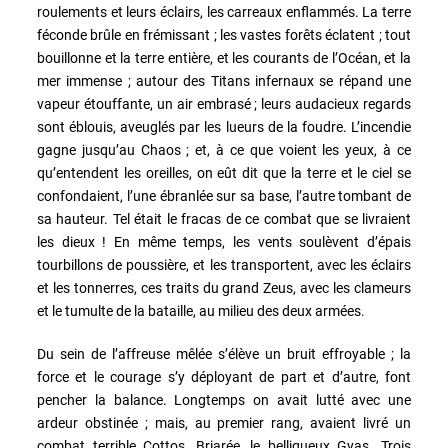
roulements et leurs éclairs, les carreaux enflammés. La terre
féconde brûle en frémissant ; les vastes forêts éclatent ; tout
bouillonne et la terre entière, et les courants de l’Océan, et la
mer immense ; autour des Titans infernaux se répand une
vapeur étouffante, un air embrasé ; leurs audacieux regards
sont éblouis, aveuglés par les lueurs de la foudre. L’incendie
gagne jusqu’au Chaos ; et, à ce que voient les yeux, à ce
qu’entendent les oreilles, on eût dit que la terre et le ciel se
confondaient, l’une ébranlée sur sa base, l’autre tombant de
sa hauteur. Tel était le fracas de ce combat que se livraient
les dieux ! En même temps, les vents soulèvent d’épais
tourbillons de poussière, et les transportent, avec les éclairs
et les tonnerres, ces traits du grand Zeus, avec les clameurs
et le tumulte de la bataille, au milieu des deux armées.
Du sein de l’affreuse mêlée s’élève un bruit effroyable ; la
force et le courage s’y déployant de part et d’autre, font
pencher la balance. Longtemps on avait lutté avec une
ardeur obstinée ; mais, au premier rang, avaient livré un
combat terrible Cottos, Briarée, le belliqueux Gyas. Trois