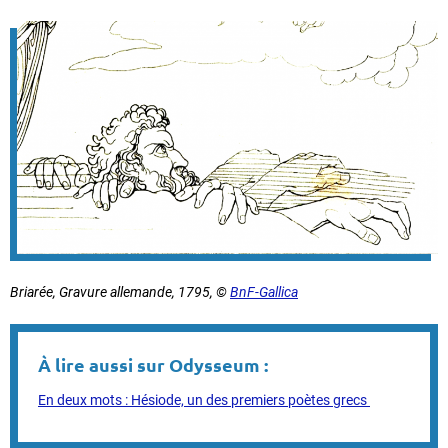
Briarée
, Gravure allemande, 1795, ©
BnF-Gallica
À lire aussi sur Odysseum :
En deux mots : Hésiode, un des premiers poètes grecs