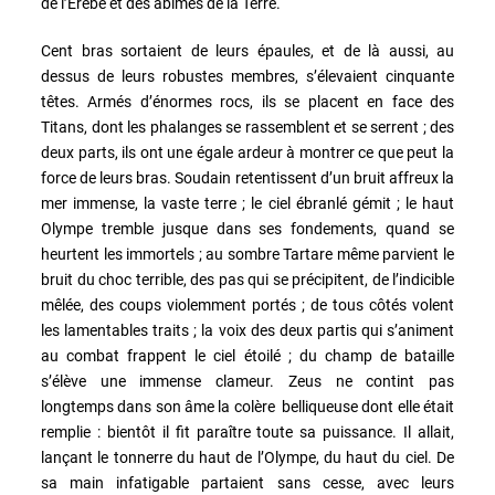
de l’Érèbe et des abîmes de la Terre.
Cent bras sortaient de leurs épaules, et de là aussi, au
dessus de leurs robustes membres, s’élevaient cinquante
têtes. Armés d’énormes rocs, ils se placent en face des
Titans, dont les phalanges se rassemblent et se serrent ; des
deux parts, ils ont une égale ardeur à montrer ce que peut la
force de leurs bras. Soudain retentissent d’un bruit affreux la
mer immense, la vaste terre ; le ciel ébranlé gémit ; le haut
Olympe tremble jusque dans ses fondements, quand se
heurtent les immortels ; au sombre Tartare même parvient le
bruit du choc terrible, des pas qui se précipitent, de l’indicible
mêlée, des coups violemment portés ; de tous côtés volent
les lamentables traits ; la voix des deux partis qui s’animent
au combat frappent le ciel étoilé ; du champ de bataille
s’élève une immense clameur. Zeus ne contint pas
longtemps dans son âme la colère belliqueuse dont elle était
remplie : bientôt il fit paraître toute sa puissance. Il allait,
lançant le tonnerre du haut de l’Olympe, du haut du ciel. De
sa main infatigable partaient sans cesse, avec leurs