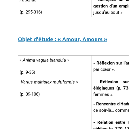
gestion d’un empi
(p. 295-316)
jusqu’au bout ».
Objet d'étude :
« Amour, Amours »
«
Anima vagula blandula
»
- Réflexion sur l’
par cœur ».
(p. 9-35)
- Réflexion su
Varius multiplex multiformis
»
élégiaques (p. 7
(p. 39-106)
femmes ».
- Rencontre d’Hadr
ce soir-là… comme
- Relation entre 
célèbre (p. 170-1