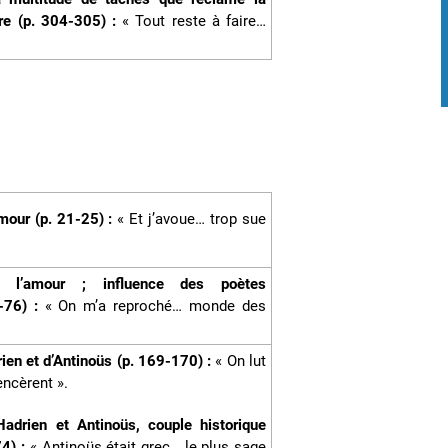
re (p. 304-305) :
« Tout reste à faire…
amour (p. 21-25) :
« Et j’avoue… trop sue
r l’amour ; influence des poètes
3-76) :
« On m’a reproché… monde des
ien et d’Antinoüs (p. 169-170) :
« On lut
ncèrent ».
Hadrien et Antinoüs, couple historique
74) :
« Antinoüs était grec… le plus sage