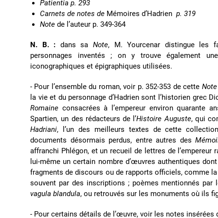
Patientia p. 293
Carnets de notes de
Mémoires d’Hadrien
p. 319
Note
de l’auteur p. 349-364
N. B. :
dans sa
Note
, M. Yourcenar distingue les f
personnages inventés ; on y trouve également une li
iconographiques et épigraphiques utilisées.
- Pour l’ensemble du roman, voir p. 352-353 de cette
Not
la vie et du personnage d’Hadrien sont l’historien grec D
Romaine
consacrées à l’empereur environ quarante ans 
Spartien, un des rédacteurs de l’
Histoire Auguste
, qui c
Hadriani
, l’un des meilleurs textes de cette collecti
documents désormais perdus, entre autres des
Mémoi
affranchi Phlégon, et un recueil de lettres de l’empereur 
lui-même un certain nombre d’œuvres authentiques dont o
fragments de discours ou de rapports officiels, comme l
souvent par des inscriptions ; poèmes mentionnés par 
vagula blandula
, ou retrouvés sur les monuments où ils figu
- Pour certains détails de l’œuvre, voir les notes insérées