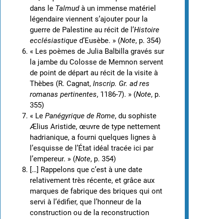
dans le
Talmud
à un immense matériel
légendaire viennent s’ajouter pour la
guerre de Palestine au récit de l’
Histoire
ecclésiastique
d’Eusèbe. » (
Note
, p. 354)
« Les poèmes de Julia Balbilla gravés sur
la jambe du Colosse de Memnon servent
de point de départ au récit de la visite à
Thèbes (R. Cagnat,
Inscrip. Gr. ad res
romanas pertinentes
, 1186-7). » (
Note
, p.
355)
« Le
Panégyrique de Rome
, du sophiste
Ælius Aristide, œuvre de type nettement
hadrianique, a fourni quelques lignes à
l’esquisse de l’État idéal tracée ici par
l’empereur. » (
Note
, p. 354)
[…] Rappelons que c’est à une date
relativement très récente, et grâce aux
marques de fabrique des briques qui ont
servi à l’édifier, que l’honneur de la
construction ou de la reconstruction