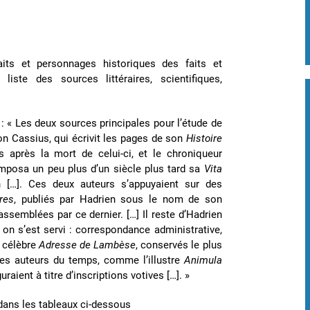
aits et personnages historiques des faits et
ste des sources littéraires, scientifiques,
e
: « Les deux sources principales pour l’étude de
ion Cassius, qui écrivit les pages de son
Histoire
après la mort de celui-ci, et le chroniqueur
omposa un peu plus d’un siècle plus tard sa
Vita
on […]. Ces deux auteurs s’appuyaient sur des
res
, publiés par Hadrien sous le nom de son
rassemblées par ce dernier. […] Il reste d’Hadrien
n s’est servi : correspondance administrative,
a célèbre
Adresse de Lambèse
, conservés le plus
les auteurs du temps, comme l’illustre
Animula
raient à titre d’inscriptions votives […]. »
 dans les tableaux ci-dessous