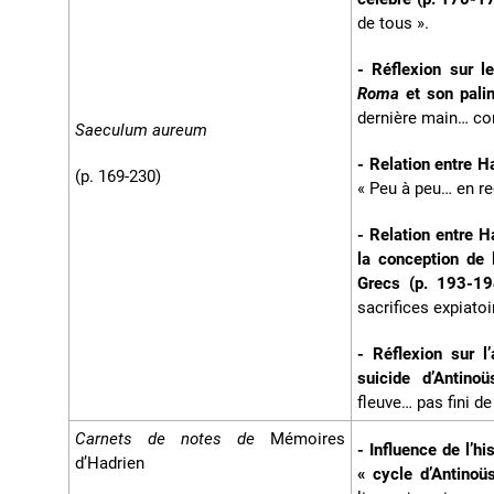
de tous ».
- Réflexion sur 
Roma
et son pali
dernière main… con
Saeculum aureum
- Relation entre H
(p. 169-230)
« Peu à peu… en re
- Relation entre Ha
la conception de
Grecs (p. 193-1
sacrifices expiat
- Réflexion sur l
suicide d’Antino
fleuve… pas fini d
Carnets de notes de
Mémoires
- Influence de l’h
d’Hadrien
« cycle d’Antinoü