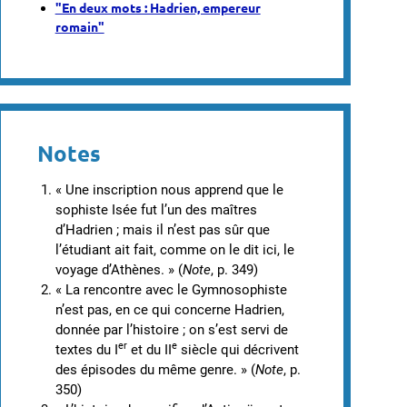
"En deux mots : Hadrien, empereur
romain"
Notes
« Une inscription nous apprend que le
sophiste Isée fut l’un des maîtres
d’Hadrien ; mais il n’est pas sûr que
l’étudiant ait fait, comme on le dit ici, le
voyage d’Athènes. » (
Note
,
p. 349)
« La rencontre avec le Gymnosophiste
n’est pas, en ce qui concerne Hadrien,
donnée par l’histoire ; on s’est servi de
er
e
textes du I
et du II
siècle qui décrivent
des épisodes du même genre. » (
Note
, p.
350)