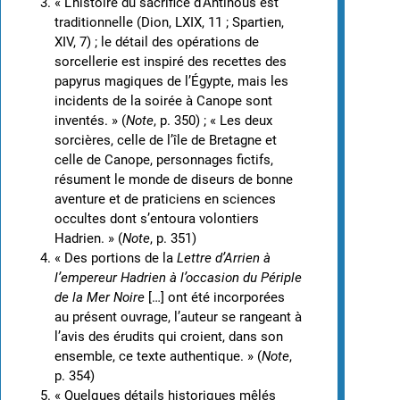
« L’histoire du sacrifice d’Antinoüs est
traditionnelle (Dion, LXIX, 11 ; Spartien,
XIV, 7) ; le détail des opérations de
sorcellerie est inspiré des recettes des
papyrus magiques de l’Égypte, mais les
incidents de la soirée à Canope sont
inventés. » (
Note
, p. 350) ; « Les deux
sorcières, celle de l’île de Bretagne et
celle de Canope, personnages fictifs,
résument le monde de diseurs de bonne
aventure et de praticiens en sciences
occultes dont s’entoura volontiers
Hadrien. » (
Note
, p. 351)
« Des portions de la
Lettre d’Arrien à
l’empereur Hadrien à l’occasion du Périple
de la Mer Noire
[…] ont été incorporées
au présent ouvrage, l’auteur se rangeant à
l’avis des érudits qui croient, dans son
ensemble, ce texte authentique. » (
Note
,
p. 354)
« Quelques détails historiques mêlés