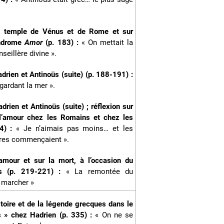
le temple de Vénus et de Rome et sur
ndrome
Amor
(p. 183) :
« On mettait la
seillère divine ».
adrien et Antinoüs (suite) (p. 188-191) :
gardant la mer ».
drien et Antinoüs (suite) ; réflexion sur
 l’amour chez les Romains et chez les
94) :
« Je n’aimais pas moins… et les
oires commençaient ».
’amour et sur la mort, à l’occasion du
üs (p. 219-221) :
« La remontée du
e marcher »
istoire et de la légende grecques dans le
s » chez Hadrien (p. 335) :
« On ne se