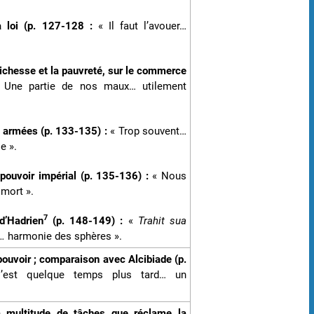
la loi (p. 127-128 :
« Il faut l’avouer…
 richesse et la pauvreté, sur le commerce
 Une partie de nos maux… utilement
s armées (p. 133-135) :
« Trop souvent…
e ».
 pouvoir impérial (p. 135-136) :
« Nous
mort ».
7
 d’Hadrien
(p. 148-149) :
«
Trahit sua
s…
harmonie des sphères ».
 pouvoir ; comparaison avec Alcibiade (p.
’est quelque temps plus tard… un
 multitude de tâches que réclame la