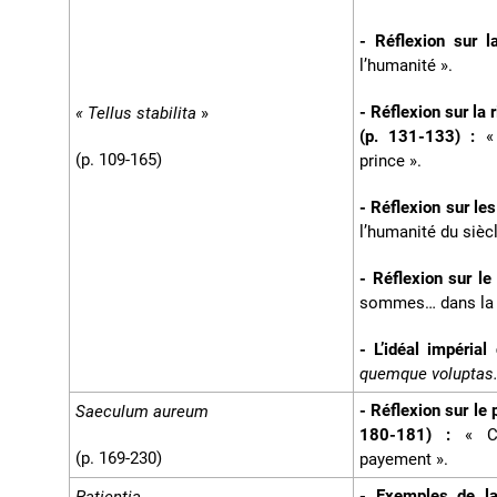
- Réflexion sur 
l’humanité ».
- Réflexion sur la
« Tellus stabilita
»
(p. 131-133) :
«
(p. 109-165)
prince ».
- Réflexion sur le
l’humanité du siècl
- Réflexion sur le
sommes… dans la 
- L’idéal impérial
quemque volupta
- Réflexion sur le
Saeculum aureum
180-181) :
« C
(p. 169-230)
payement ».
- Exemples de la
Patientia