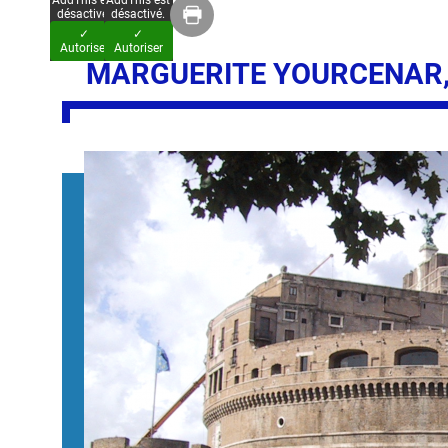
AddThis est
AddThis est
désactivé.
désactivé.
✓
✓
Autoriser
Autoriser
MARGUERITE YOURCENAR, 