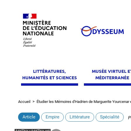
Aller
au
contenu
principal
LITTÉRATURES,
MUSÉE VIRTUEL E
HUMANITÉS ET SCIENCES
MÉDITERRANÉE
Accueil
Étudier les Mémoires d'Hadrien de Marguerite Yourcenar en
Fil
d'Ariane
Article
Empire
Littérature
Spécialité
P