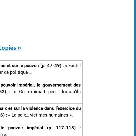
utopies »
me et sur le pouvoir (p. 47-49) :
« Faut-il
r de politique ».
 pouvoir impérial, le gouvernement des
-52) :
« On m’aimait peu… lorsqu’ils
paix et sur la violence dans l’exercice du
6) :
« La paix… victimes humaines ».
le pouvoir impérial (p. 117-118) :
n ».