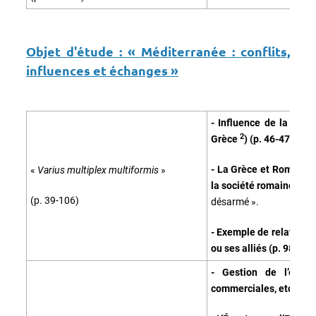
Objet d'étude :
« Méditerranée : conflits,
influences et échanges »
- Influence de la Grè
2
Grèce
) (p. 46-47) :
« J
- La Grèce et Rome : c
«
Varius multiplex multiformis
»
la société romaine (p. 
(p. 39-106)
désarmé ».
- Exemple de relations 
ou ses alliés (p. 98-99) 
- Gestion de l’empire
commerciales, etc.) (p.