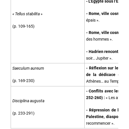
- L’Égypte sous l’Empire
- Rome, ville cosmopoli
« Tellus stabilita
»
épais ».
(p. 109-165)
- Rome, ville cosmopoli
des hommes ».
- Hadrien rencontre un
soir… Jupiter ».
- Réflexion sur les rap
Saeculum aureum
de la dédicace de l’
(p. 169-230)
Athènes… au Temps dévo
- Conflits avec les Ju
252-260) :
« Les affaire
Disciplina augusta
- Répression de la rév
(p. 233-291)
Palestine, diaspora jui
recommencer ».