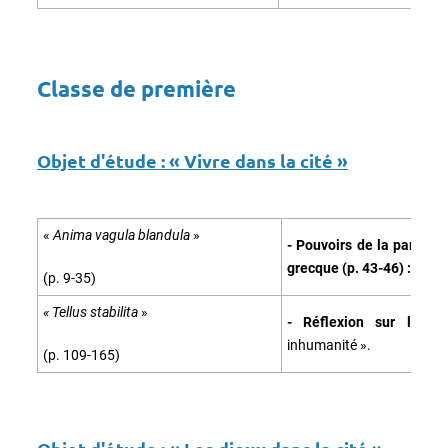
Classe de première
Objet d'étude :
« Vivre dans la cité »
«
Anima vagula blandula
»
- Pouvoirs de la parole 
grecque (p. 43-46) :
« La 
(p. 9-35)
« Tellus stabilita
»
- Réflexion sur l’esc
inhumanité ».
(p. 109-165)