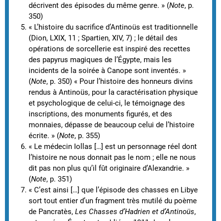
décrivent des épisodes du même genre. » (
Note
, p.
350)
« L’histoire du sacrifice d’Antinoüs est traditionnelle
(Dion, LXIX, 11 ; Spartien, XIV, 7) ; le détail des
opérations de sorcellerie est inspiré des recettes
des papyrus magiques de l’Égypte, mais les
incidents de la soirée à Canope sont inventés. »
(
Note
, p. 350) « Pour l’histoire des honneurs divins
rendus à Antinoüs, pour la caractérisation physique
et psychologique de celui-ci, le témoignage des
inscriptions, des monuments figurés, et des
monnaies, dépasse de beaucoup celui de l’histoire
écrite. » (
Note
, p. 355)
« Le médecin Iollas […] est un personnage réel dont
l’histoire ne nous donnait pas le nom ; elle ne nous
dit pas non plus qu’il fût originaire d’Alexandrie. »
(
Note
, p. 351)
« C’est ainsi […] que l’épisode des chasses en Libye
sort tout entier d’un fragment très mutilé du poème
de Pancratès,
Les Chasses d’Hadrien et d’Antinoüs
,