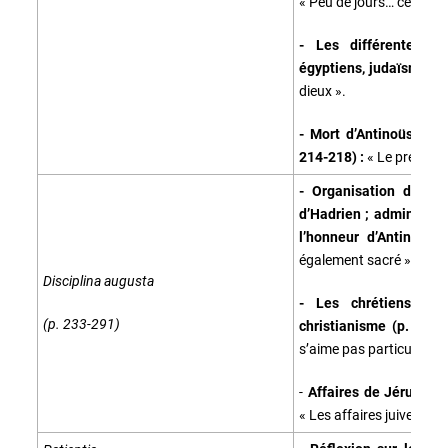
« Peu de jours… celui de 
- Les différentes re
égyptiens, judaïsme) (
dieux ».
- Mort d’Antinoüs et i
214-218) :
« Le premier 
- Organisation du cul
d’Hadrien ; administrat
10
l’honneur d’Antinoüs
également sacré ».
Disciplina augusta
- Les chrétiens dan
(p. 233-291)
christianisme (p. 238-
s’aime pas particulière
-
Affaires de Jérusalem
« Les affaires juives… et