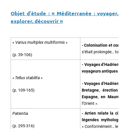
Objet d'étude :
« Méditerranée : voyager,
explorer, découvrir »
«
Varius multiplex multiformis
»
- Colonisation et conquêt
s’était prolongée… tout le
(p. 39-106)
- Voyages d’Hadrien ; réf
voyageurs antiques (p. 13
« Tellus stabilita
»
- Voyages d’Hadrien : réo
(p. 109-165)
Bretagne, érection du 
Espagne, en Maurétanie
l’Orient ».
- Arrien relate la circum
Patientia
légendes mythologiques 
(p. 295-316)
« Conformément… le bien-a