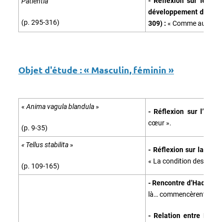
- Réflexion sur le cul
Patientia
développement du culte
(p. 295-316)
309) :
« Comme au temps…
Objet d'étude :
« Masculin, féminin »
«
Anima vagula blandula
»
- Réflexion sur l’amou
cœur ».
(p. 9-35)
« Tellus stabilita
»
- Réflexion sur la con
« La condition des femm
(p. 109-165)
- Rencontre d’Hadrien e
là… commencèrent ».
- Relation entre Hadr