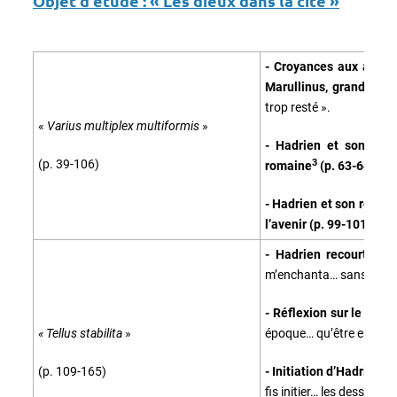
Objet d'étude :
« Les dieux dans la cité »
- Croyances aux astres
Marullinus, grand-père
trop resté ».
«
Varius multiplex multiformis
»
- Hadrien et son expé
3
(p. 39-106)
romaine
(p. 63-64) :
« 
- Hadrien et son recour
l’avenir (p. 99-101) :
« J
- Hadrien recourt à u
m’enchanta… sans elle »
- Réflexion sur le culte
« Tellus stabilita
»
époque… qu’être empere
(p. 109-165)
- Initiation d’Hadrien a
fis initier… les dessins du 