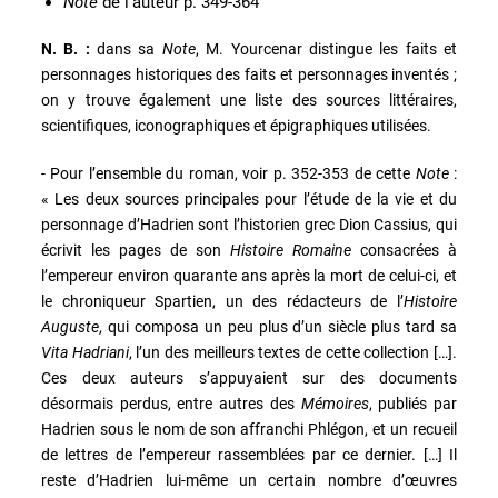
Note
de l’auteur p. 349-364
N. B. :
dans sa
Note
, M. Yourcenar distingue les faits et
personnages historiques des faits et personnages inventés ;
on y trouve également une liste des sources littéraires,
scientifiques, iconographiques et épigraphiques utilisées.
- Pour l’ensemble du roman, voir p. 352-353 de cette
Note
:
« Les deux sources principales pour l’étude de la vie et du
personnage d’Hadrien sont l’historien grec Dion Cassius, qui
écrivit les pages de son
Histoire Romaine
consacrées à
l’empereur environ quarante ans après la mort de celui-ci, et
le chroniqueur Spartien, un des rédacteurs de l’
Histoire
Auguste
, qui composa un peu plus d’un siècle plus tard sa
Vita Hadriani
, l’un des meilleurs textes de cette collection […].
Ces deux auteurs s’appuyaient sur des documents
désormais perdus, entre autres des
Mémoires
, publiés par
Hadrien sous le nom de son affranchi Phlégon, et un recueil
de lettres de l’empereur rassemblées par ce dernier. […] Il
reste d’Hadrien lui-même un certain nombre d’œuvres