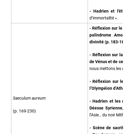
- Hadrien et l’étude 
d’immortalité ».
- Réflexion sur le tem
palindrome
Amor
; s
divinité (p. 183-184) :
«
- Réflexion sur la divi
de Vénus et de celle d
nous mettons les dieux 
- Réflexion sur le cult
l’Olympéion d’Athènes (
Saeculum aureum
- Hadrien et les culte
Déesse Syrienne, Mith
(p. 169-230)
l’Asie… du noir Mithraeu
- Scène de sacrifice, 