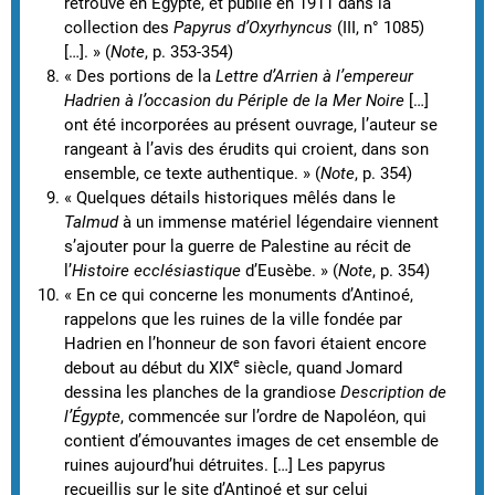
retrouvé en Égypte, et publié en 1911 dans la
collection des
Papyrus d’Oxyrhyncus
(III, n° 1085)
[…]. » (
Note
, p. 353-354)
« Des portions de la
Lettre d’Arrien à l’empereur
Hadrien à l’occasion du Périple de la Mer Noire
[…]
ont été incorporées au présent ouvrage, l’auteur se
rangeant à l’avis des érudits qui croient, dans son
ensemble, ce texte authentique. » (
Note
, p. 354)
« Quelques détails historiques mêlés dans le
Talmud
à un immense matériel légendaire viennent
s’ajouter pour la guerre de Palestine au récit de
l’
Histoire ecclésiastique
d’Eusèbe. » (
Note
, p. 354)
« En ce qui concerne les monuments d’Antinoé,
rappelons que les ruines de la ville fondée par
Hadrien en l’honneur de son favori étaient encore
e
debout au début du XIX
siècle, quand Jomard
dessina les planches de la grandiose
Description de
l’Égypte
, commencée sur l’ordre de Napoléon, qui
contient d’émouvantes images de cet ensemble de
ruines aujourd’hui détruites. […] Les papyrus
recueillis sur le site d’Antinoé et sur celui