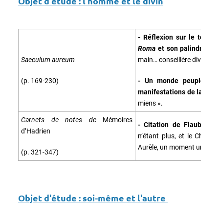
Objet d'étude : l'homme et le divin
- Réflexion sur le templ
Roma
et son palindrome
Saeculum aureum
main… conseillère divine ».
(p. 169-230)
- Un monde peuplé de di
manifestations de la divin
miens ».
Carnets de notes de
Mémoires
- Citation de Flaubert,
d’Hadrien
n’étant plus, et le Christ
Aurèle, un moment unique o
(p. 321-347)
Objet d'étude : soi-même et l'autre