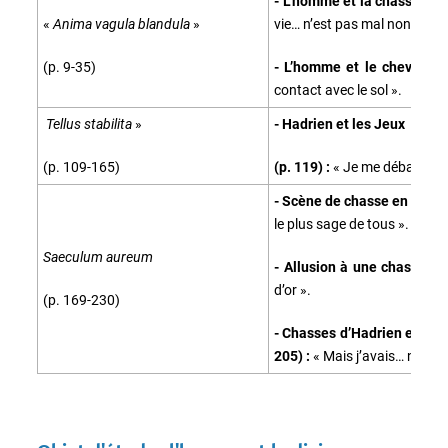
- L’homme et la chasse (p. 
«
Anima vagula blandula
»
vie… n’est pas mal non plus »
(p. 9-35)
- L’homme et le cheval (p.
contact avec le sol ».
Tellus stabilita
»
- Hadrien et les Jeux
(p. 109-165)
(p. 119) :
« Je me débarrassa
- Scène de chasse en Arcadi
le plus sage de tous ».
Saeculum aureum
- Allusion à une chasse en
d’or ».
(p. 169-230)
- Chasses d’Hadrien en Asi
205) :
« Mais j’avais… nuage