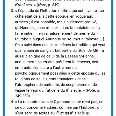
d’Athènes. » (
Note
,
p. 349)
« L’épisode de l’initiation mithriaque est inventé ; ce
culte était déjà, à cette époque, en vogue aux
armées ; il est possible, mais nullement prouvé,
qu’Hadrien, jeune officier, ait eu la fantaisie de s’y
faire initier. Il en va naturellement de même du
taurobole auquel Antinoüs se soumet à Palmyre […].
On a suivi dans ces deux scènes la tradition qui veut
que le bain de sang ait fait partie du rituel de Mithra
aussi bien que de celui de la Déesse Syrienne,
auquel certains érudits préfèrent le réserver, ces
emprunts d’un culte à l’autre restant
psychologiquement possibles à cette époque où les
religions de salut « contaminaient » dans
l’atmosphère de curiosité, de scepticisme et de
e
vague ferveur qui fut celle du II
siècle. » (
Note
, p.
349-350)
« La rencontre avec le Gymnosophiste n’est pas, en
ce qui concerne Hadrien, donnée par l’histoire ; on
er
e
s’est servi de textes du I
et du II
siècle qui