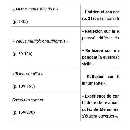
«
Anima vagula blandula
»
- Hadrien et son esclave 
(p. 31) :
« L’observation dir
(p. 9-35)
- Réflexion sur la romani
poussé… différent d’eux ».
«
Varius multiplex multiformis
»
- Réflexion sur le comp
(p. 39-106)
pendant la guerre (p. 81-
vieilli. »
« Tellus stabilita
»
- Réflexion sur l’escl
inhumanité ».
(p. 109-165)
- Expérience de communic
Saeculum aureum
histoire de revenant,
La F
notes de
Mémoires d’Hadr
(p. 169-230)
s’étaient ouvertes ».