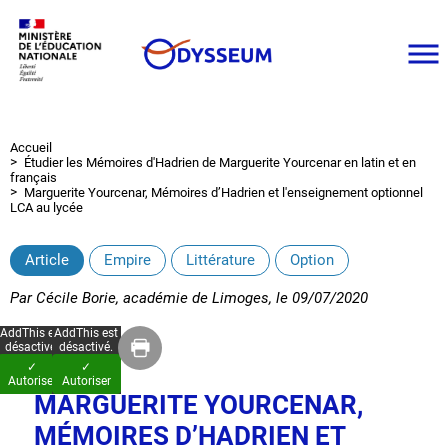
Aller
au
contenu
principal
Accueil
Fil
Étudier les Mémoires d'Hadrien de Marguerite Yourcenar en latin et en
d'Ariane
français
Marguerite Yourcenar, Mémoires d’Hadrien et l'enseignement optionnel
LCA au lycée
Article
Empire
Littérature
Option
Par
Cécile Borie, académie de Limoges
, le
09/07/2020
AddThis est
AddThis est
désactivé.
désactivé.
✓
✓
Autoriser
Autoriser
MARGUERITE YOURCENAR,
MÉMOIRES D’HADRIEN ET