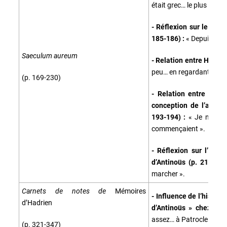
était grec… le plus sage 
- Réflexion sur le rôle 
185-186) :
« Depuis lon
Saeculum aureum
- Relation entre Hadrie
peu… en regardant la me
(p. 169-230)
- Relation entre Hadri
conception de l’amour
193-194) :
« Je n’aimai
commençaient ».
- Réflexion sur l’amou
d’Antinoüs (p. 219-22
marcher ».
Carnets de notes de
Mémoires
- Influence de l’histoir
d’Hadrien
d’Antinoüs » chez Had
assez… à Patrocle ».
(p. 321-347)