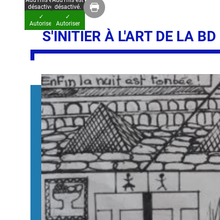
AddThis est
AddThis est
désactivé.
désactivé.
✓
✓
Autoriser
Autoriser
S'INITIER À L'ART DE LA 