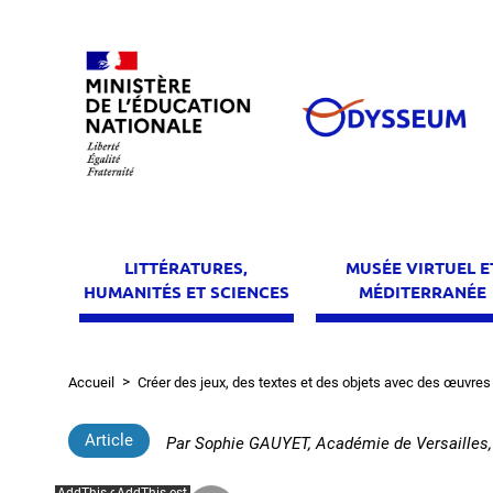
Aller
au
contenu
principal
LITTÉRATURES,
MUSÉE VIRTUEL E
HUMANITÉS ET SCIENCES
MÉDITERRANÉE
Accueil
Créer des jeux, des textes et des objets avec des œuvres
Fil
d'Ariane
Article
Par
Sophie GAUYET, Académie de Versailles