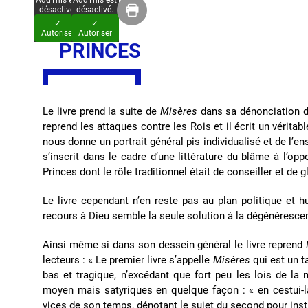
AddThis est
AddThis est
désactivé.
désactivé.
✓
✓
Autoriser
Autoriser
PRINCES
Le livre prend la suite de
Misères
dans sa dénonciation d
reprend les attaques contre les Rois et il écrit un véritab
nous donne un portrait général pis individualisé et de l’en
s’inscrit dans le cadre d’une littérature du blâme à l’o
Princes dont le rôle traditionnel était de conseiller et de g
Le livre cependant n’en reste pas au plan politique et h
recours à Dieu semble la seule solution à la dégénéresce
Ainsi même si dans son dessein général le livre reprend
lecteurs : « Le premier livre s’appelle
Misères
qui est un t
bas et tragique, n’excédant que fort peu les lois de la 
moyen mais satyriques en quelque façon : « en cestui-là,
vices de son temps, dénotant le sujet du second pour ins