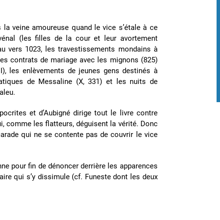
s la veine amoureuse quand le vice s’étale à ce
vénal (les filles de la cour et leur avortement
 au vers 1023, les travestissements mondains à
, les contrats de mariage avec les mignons (825)
I), les enlèvements de jeunes gens destinés à
atiques de Messaline (X, 331) et les nuits de
aleu.
ocrites et d’Aubigné dirige tout le livre contre
i, comme les flatteurs, déguisent la vérité. Donc
arade qui ne se contente pas de couvrir le vice
nne pour fin de dénoncer derrière les apparences
ire qui s’y dissimule (cf. Funeste dont les deux