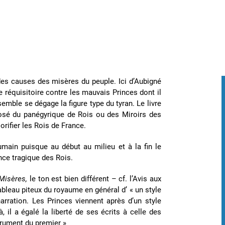
es causes des misères du peuple. Ici d’Aubigné
le réquisitoire contre les mauvais Princes dont il
semble se dégage la figure type du tyran. Le livre
pposé du panégyrique de Rois ou des Miroirs des
lorifier les Rois de France.
umain puisque au début au milieu et à la fin le
nce tragique des Rois.
Misères,
le ton est bien différent – cf. l’Avis aux
ableau piteux du royaume en général d’ « un style
narration. Les Princes viennent après d’un style
 il a égalé la liberté de ses écrits à celle des
trument du premier »