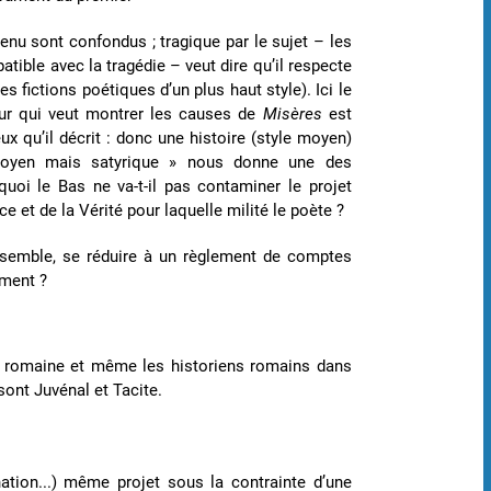
tenu sont confondus ; tragique par le sujet – les
tible avec la tragédie – veut dire qu’il respecte
les fictions poétiques d’un plus haut style). Ici le
teur qui veut montrer les causes de
Misères
est
eux qu’il décrit : donc une histoire (style moyen)
 moyen mais satyrique » nous donne une des
uoi le Bas ne va-t-il pas contaminer le projet
ce et de la Vérité pour laquelle milité le poète ?
d’ensemble, se réduire à un règlement de comptes
iment ?
ire romaine et même les historiens romains dans
sont Juvénal et Tacite.
nation...) même projet sous la contrainte d’une