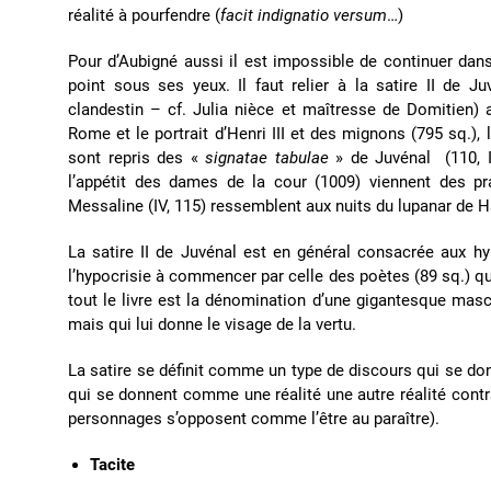
réalité à pourfendre (
facit indignatio versum
…)
Pour d’Aubigné aussi il est impossible de continuer dan
point sous ses yeux. Il faut relier à la satire II de Ju
clandestin – cf. Julia nièce et maîtresse de Domitien)
Rome et le portrait d’Henri III et des mignons (795 sq.)
sont repris des «
signatae tabulae
» de Juvénal (110, I
l’appétit des dames de la cour (1009) viennent des pr
Messaline (IV, 115) ressemblent aux nuits du lupanar de H
La satire II de Juvénal est en général consacrée aux hyp
l’hypocrisie à commencer par celle des poètes (89 sq.) qu
tout le livre est la dénomination d’une gigantesque masc
mais qui lui donne le visage de la vertu.
La satire se définit comme un type de discours qui se do
qui se donnent comme une réalité une autre réalité contra
personnages s’opposent comme l’être au paraître).
Tacite