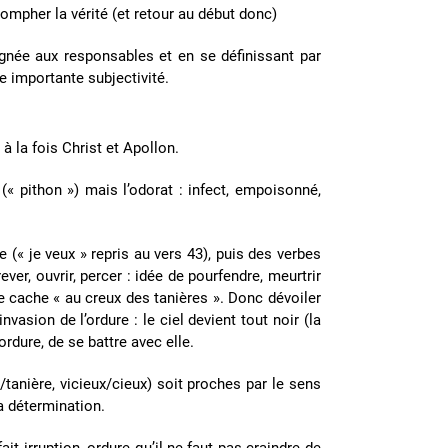
triompher la vérité (et retour au début donc)
ignée aux responsables et en se définissant par
e importante subjectivité.
à la fois Christ et Apollon.
(« pithon ») mais l’odorat : infect, empoisonné,
e (« je veux » repris au vers 43), puis des verbes
ever, ouvrir, percer : idée de pourfendre, meurtrir
se cache « au creux des tanières ». Donc dévoiler
asion de l’ordure : le ciel devient tout noir (la
ordure, de se battre avec elle.
/tanière, vicieux/cieux) soit proches par le sens
a détermination.