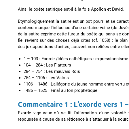
Ainsi le poète satirique est-il à la fois Apollon et David.
Étymologiquement la satire est un pot pourri et se caractéris
contenu marque l’influence d’une certaine veine (de Juvénal
de la satire exprime cette fureur du poète qui sans se d
fiel revient sur des choses déjà dites (cf. 1058) : le plan 
des juxtapositions d’unités, souvent non reliées entre elle
1 – 103 : Exorde /idées esthétiques : expressionnisme 
104 – 284 : Les Flatteurs
284 – 754 : Les mauvais Rois
754 – 1106 : Les Valois
1106 – 1486 : L’allégorie du jeune homme entre vertu e
1486 – 1525 : Final au ton prophétique
Commentaire 1 :
L’exorde
vers 1 –
Exorde vigoureux où se lit l’affirmation d’une volonté 
repoussée à cause de sa réticence à s’attaquer à la sourc