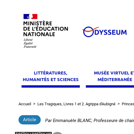
Aller
au
contenu
principal
LITTÉRATURES,
MUSÉE VIRTUEL E
HUMANITÉS ET SCIENCES
MÉDITERRANÉE
Accueil
Les Tragiques, Livres 1 et 2. Agrippa d'Aubigné
Prince
Fil
d'Ariane
Article
Par
Emmanuèle BLANC, Professeure de chaire