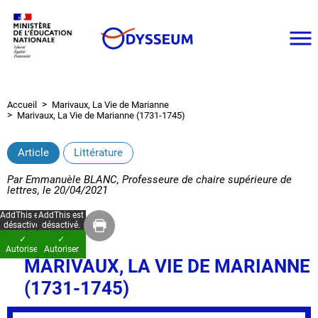
Aller
au
contenu
principal
Accueil
Marivaux, La Vie de Marianne
Fil
Marivaux, La Vie de Marianne (1731-1745)
d'Ariane
Article
Littérature
Par
Emmanuèle BLANC, Professeure de chaire supérieure de
lettres
, le
20/04/2021
AddThis est
AddThis est
désactivé.
désactivé.
✓
✓
Autoriser
Autoriser
MARIVAUX, LA VIE DE MARIANNE
(1731-1745)