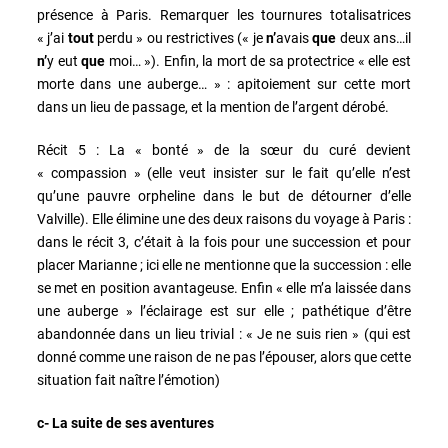
présence à Paris. Remarquer les tournures totalisatrices
« j’ai
tout
perdu » ou restrictives (« je
n’
avais
que
deux ans…il
n’
y eut
que
moi… »). Enfin, la mort de sa protectrice « elle est
morte dans une auberge… » : apitoiement sur cette mort
dans un lieu de passage, et la mention de l’argent dérobé.
Récit 5 : La « bonté » de la sœur du curé devient
« compassion » (elle veut insister sur le fait qu’elle n’est
qu’une pauvre orpheline dans le but de détourner d’elle
Valville). Elle élimine une des deux raisons du voyage à Paris :
dans le récit 3, c’était à la fois pour une succession et pour
placer Marianne ; ici elle ne mentionne que la succession : elle
se met en position avantageuse. Enfin « elle m’a laissée dans
une auberge » l’éclairage est sur elle ; pathétique d’être
abandonnée dans un lieu trivial : « Je ne suis rien » (qui est
donné comme une raison de ne pas l’épouser, alors que cette
situation fait naître l’émotion)
c- La suite de ses aventures