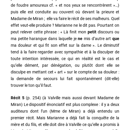
de foudre amoureux cf. « et nos yeux se rencontrèrent »…)
puis elle est conduite au couvent où devant la prieure et
Madame de Miran ; elle va faire le récit de ses malheurs. Quel
effet veut-elle produire ? Marianne ne le dit pas. Pourtant on
peut relever cette phrase : « Là finit mon
petit
discours ou
ma petite harangue dans laquelle je
ne
mis d’autre art
que
ma douleur et qui fit son effet sur la dame ». Le diminutif
tend à la faire regarder avec sympathie et à la disculper de
toute intention intéressée, ce qui en réalité est le cas et
qu’elle dément, par dénégation, ou plutôt dont elle se
disculpe en mettant cet « art » sur le compte de sa douleur :
la demande de secours lui fait spontanément (dit-elle)
trouver le ton qu’il faut.
Récit 5
(p. 254) (à Valville mais aussi devant Madame de
Miran) Le dispositif énonciatif est plus complexe : il y a deux
auditeurs dont l’un (Mme de Miran) a déjà entendu un
premier récit. Mais Marianne a déjà fait la conquête de la
mère et du fils, et elle doit dire à Valville ce qu’elle a promis à