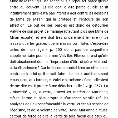
Mme de Miran : qu’il ne songe plus à l’épouser parce qu’elle
entre au couvent. Et elle doit le dire parce qu’elle saisit
intuitivement qu’elle n’a pas intérêt à agir contre les desseins
de Mme de Miran, qui la protège et l’entoure de son
affection. Le but de ses paroles est donc de détourner
Valville de son projet de mariage (d’autant plus que Mme de
Miran écoute), et elle doit très sincèrement le faire (« Je
n’avais que les grâces que je n’avais pu m’ôter, c’est-à-dire
celles de mon âge » p. 250 donc pas de coquetterie
supplémentaire pour charmer Valville). Elle comprend qu’elle
doit absolument donner l’impression d’être sincère. Mais est-
ce là être sincère ? Car le discours produit bien un effet, mais
contraire à celui qu’il devait faire : les deux auditeurs sont
émus jusqu’aux larmes, et Valville s’exclame « Ce qu’elle vient
de me dire est-il propre à me détacher d’elle ? » (p. 257). La
« sincérité », ici, la vertu, a servi les intérêts de Marianne,
c’était l’arme la plus propre à s’attacher Valville (cf. les
analyses de La Rochefoucauld : la vertu ici est au service de
l’égoïsme, et de la volonté de vivre). Ainsi Marianne a réussi
ce tour de force de dire la vérité de telle façon que ceux qui