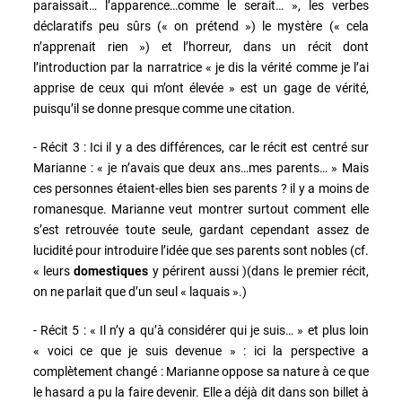
paraissait… l’apparence…comme le serait… », les verbes
déclaratifs peu sûrs (« on prétend ») le mystère (« cela
n’apprenait rien ») et l’horreur, dans un récit dont
l’introduction par la narratrice « je dis la vérité comme je l’ai
apprise de ceux qui m’ont élevée » est un gage de vérité,
puisqu’il se donne presque comme une citation.
- Récit 3 : Ici il y a des différences, car le récit est centré sur
Marianne : « je n’avais que deux ans…mes parents… » Mais
ces personnes étaient-elles bien ses parents ? il y a moins de
romanesque. Marianne veut montrer surtout comment elle
s’est retrouvée toute seule, gardant cependant assez de
lucidité pour introduire l’idée que ses parents sont nobles (cf.
« leurs
domestiques
y périrent aussi )(dans le premier récit,
on ne parlait que d’un seul « laquais ».)
- Récit 5 : « Il n’y a qu’à considérer qui je suis… » et plus loin
« voici ce que je suis devenue » : ici la perspective a
complètement changé : Marianne oppose sa nature à ce que
le hasard a pu la faire devenir. Elle a déjà dit dans son billet à