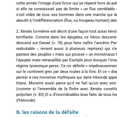
cette armée l'image d'une force qui se répand hors du p
si elle ne connaissait pas de limite « un flux semblable 
s'est vidée de tous ses hommes dans une marche qui du 
aboutit à l'indifférenciation (flux, ou troupeau humain) dans
2. Xerxès lui-même est décrit d'une façon tout aussi hér
terrifiante. Comme dans les épopées, ce héros descend d'
descend sur Danaé (v. 76) pour faire naître l'ancêtre Persée
redoutable -, revient aussi à plusieurs reprises) qui 
pasteur des peuples » mais qui pousse « un monstrueux tr
l'épopée mais retravaillée par Eschyle pour évoquer l'ima
régime tyrannique perse. Ce roi déferle « impétueusement
sur le continent grec par deux routes à la fois. Et ce « dr
penser à ces monstres mythiques qui dans Hésiode appara
titans. Monstre aussi parce qu'il ne fait qu'un avec son 
(comme si l’ensemble de la flotte avec Xerxès constitu
polycheir (v. 83) (il a d’innombrables bras faits de tous 
d’Hésiode).
B. les raisons de la défaite