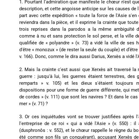
1. Pourtant l'admiration que manifeste le chœur n'est qu
description, et cette angoisse anticipe sur les causes de 
part avec cette expédition « toute la force de l'Asie s'en
reviendra dans la pièce, et il exprime la crainte que toute
trois reprises dans la parodos a la même ambiguïté d
comme à nu et sans protection le sol perse, et la ville d
qualifiée de « polyandre » (v. 73) a vidé la ville de se
d'être « monozux » (de rester la seule du couple) et d’êtr
v. 166). Donc, comme le dira aussi Darius, Xerxès a vidé l'
2. Mais la crainte c'est aussi que Xerxès ait traversé l
guerre : jusqu'à lui, les guerres étaient terrestres, des
remparts » v. 105) et les dieux s'étaient toujours mo
dispositions pour une forme de guerre différente, qui met
de cordes » (v. 111) que sont les navires ? Et dans le cas
mer » (v. 71) ?
3. Or ces inquiétudes vont se trouver justifiées après
l'entreprise de ce roi « qui a vidé l'Asie » (v. 550) : 
(dusphronôs : v. 552), et le chœur rappelle le règne du bon
été comme son fils un conquérant), accusant Xerxès de l