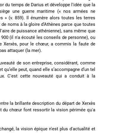
d'or du temps de Darius et développe l'idée que la
e siège une guerre maritime (« nos armées ne
s » (v. 859). Il énumère alors toutes les terres
t de noms à la gloire d’Athènes parce que toutes
 l'aire de puissance athénienne), sans même que
. 900 (il n'a écouté les conseils de personne), ou
ire Xerxès, pour le chœur, a commis la faute de
pas attaquer (la mer).
uveauté de son entreprise, considérant, comme
t qu’elle peut, quand elle s’accompagne d’un tel
ux. C'est cette nouveauté qui a conduit à la
entre la brillante description du départ de Xerxès
t du chœur font ressortir la vision périmée qu'a
hangé, la vision épique n'est plus d'actualité et