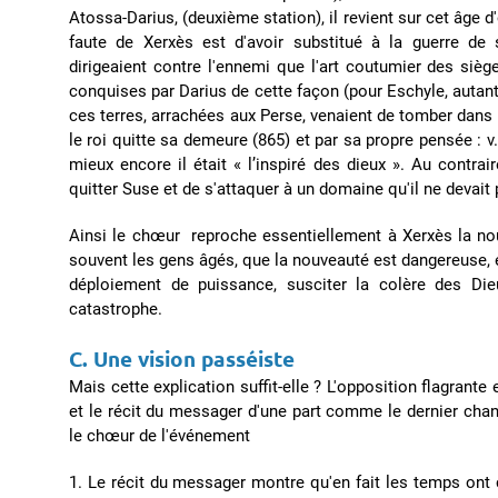
Atossa-Darius, (deuxième station), il revient sur cet âge 
faute de Xerxès est d'avoir substitué à la guerre d
dirigeaient contre l'ennemi que l'art coutumier des siège
conquises par Darius de cette façon (pour Eschyle, autan
ces terres, arrachées aux Perse, venaient de tomber dans
le roi quitte sa demeure (865) et par sa propre pensée : v
mieux encore il était « l’inspiré des dieux ». Au contra
quitter Suse et de s'attaquer à un domaine qu'il ne devait 
Ainsi le chœur reproche essentiellement à Xerxès la no
souvent les gens âgés, que la nouveauté est dangereuse, e
déploiement de puissance, susciter la colère des Die
catastrophe.
C. Une vision passéiste
Mais cette explication suffit-elle ? L'opposition flagrante 
et le récit du messager d'une part comme le dernier chan
le chœur de l'événement
1. Le récit du messager montre qu'en fait les temps ont c