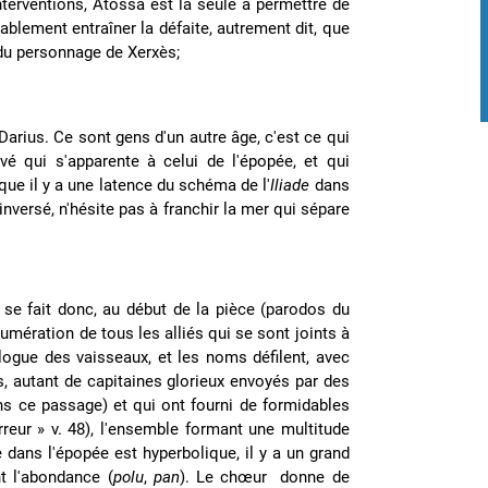
nterventions, Atossa est la seule à permettre de
blement entraîner la défaite, autrement dit, que
e du personnage de Xerxès;
arius. Ce sont gens d'un autre âge, c'est ce qui
evé qui s'apparente à celui de l'épopée, et qui
ue il y a une latence du schéma de l'
Iliade
dans
nversé, n'hésite pas à franchir la mer qui sépare
n se fait donc, au début de la pièce (parodos du
mération de tous les alliés qui se sont joints à
gue des vaisseaux, et les noms défilent, avec
, autant de capitaines glorieux envoyés par des
ans ce passage) et qui ont fourni de formidables
reur » v. 48), l'ensemble formant une multitude
e dans l'épopée est hyperbolique, il y a un grand
 l'abondance (
polu
,
pan
). Le chœur donne de