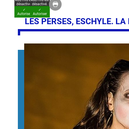
AddThis est
AddThis est
désactivé.
désactivé.
✓
✓
Autoriser
Autoriser
LES PERSES, ESCHYLE. LA