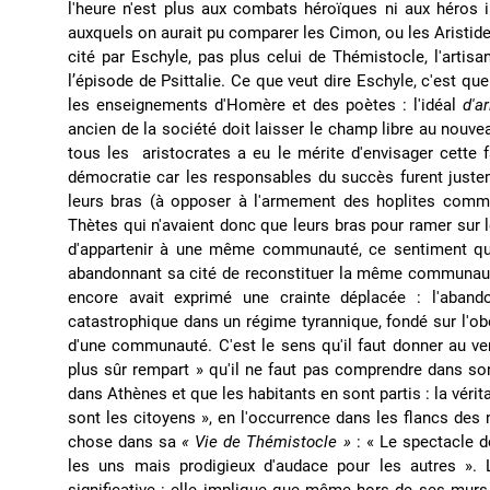
l'heure n'est plus aux combats héroïques ni aux héros 
auxquels on aurait pu comparer les Cimon, ou les Aristide
cité par Eschyle, pas plus celui de Thémistocle, l'artisan
l’épisode de Psittalie. Ce que veut dire Eschyle, c'est que 
les enseignements d'Homère et des poètes : l'idéal
d'ar
ancien de la société doit laisser le champ libre au nouv
tous les aristocrates a eu le mérite d'envisager cette
démocratie car les responsables du succès furent justem
leurs bras (à opposer à l'armement des hoplites comm
Thètes qui n'avaient donc que leurs bras pour ramer sur l
d'appartenir à une même communauté, ce sentiment qui
abandonnant sa cité de reconstituer la même communauté 
encore avait exprimé une crainte déplacée : l'aband
catastrophique dans un régime tyrannique, fondé sur l'ob
d'une communauté. C'est le sens qu'il faut donner au ve
plus sûr rempart » qu'il ne faut pas comprendre dans so
dans Athènes et que les habitants en sont partis : la vér
sont les citoyens », en l'occurrence dans les flancs des
chose dans sa
« Vie de Thémistocle »
: « Le spectacle de
les uns mais prodigieux d'audace pour les autres ». L
significative : elle implique que même hors de ses murs 