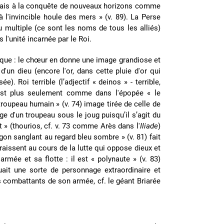
alais à la conquête de nouveaux horizons comme
à l'invincible houle des mers » (v. 89). La Perse
multiple (ce sont les noms de tous les alliés)
 l'unité incarnée par le Roi.
oïque : le chœur en donne une image grandiose et
un dieu (encore l'or, dans cette pluie d'or qui
). Roi terrible (l’adjectif « deinos » - terrible,
n'est plus seulement comme dans l'épopée « le
oupeau humain » (v. 74) image tirée de celle de
ge d'un troupeau sous le joug puisqu’il s’agit du
 » (thourios, cf. v. 73 comme Arès dans l'
Iliade
)
agon sanglant au regard bleu sombre » (v. 81) fait
issent au cours de la lutte qui oppose dieux et
armée et sa flotte : il est « polynaute » (v. 83)
ait une sorte de personnage extraordinaire et
les combattants de son armée, cf. le géant Briarée