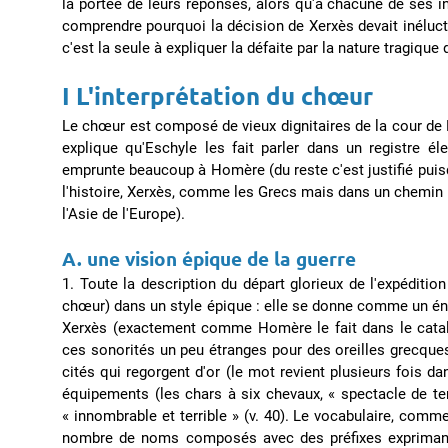
la portée de leurs réponses, alors qu'à chacune de ses i
comprendre pourquoi la décision de Xerxès devait inélucta
c'est la seule à expliquer la défaite par la nature tragiqu
I L'interprétation du chœur
Le chœur est composé de vieux dignitaires de la cour de D
explique qu'Eschyle les fait parler dans un registre él
emprunte beaucoup à Homère (du reste c'est justifié puisq
l'histoire, Xerxès, comme les Grecs mais dans un chemin i
l'Asie de l'Europe).
A. une vision épique de la guerre
1. Toute la description du départ glorieux de l'expéditio
chœur) dans un style épique : elle se donne comme un énu
Xerxès (exactement comme Homère le fait dans le catalo
ces sonorités un peu étranges pour des oreilles grecques
cités qui regorgent d'or (le mot revient plusieurs fois d
équipements (les chars à six chevaux, « spectacle de ter
« innombrable et terrible » (v. 40). Le vocabulaire, comm
nombre de noms composés avec des préfixes exprimant