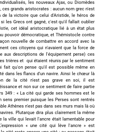
individualisés, les nouveaux Ajax, ou Diomèdes
, ces grands aristocrates : aucun nom grec n'est
 de la victoire que celui d'Aristide, le héros de
si les Grecs ont gagné, c'est qu'il fallait oublier
istie,
cet idéal aristocratique lié à un état plus
eau pouvoir démocratique, et Thémistocle contre
 façon nouvelle de combattre en accord avec la
ent ces citoyens qui n'avaient que la force de
e aux descriptions de l'équipement perse) ces
es trières et qui étaient réunis par le sentiment
 fait qu'on pense qu'il est possible même en
dans les flancs d'un navire. Ainsi le chœur là
on de la cité n'est pas grave en soi, il est
éissance et non sur ce sentiment de faire partie
rs 349 : « La cité qui garde ses hommes est le
n sens premier puisque les Perses sont rentrés
itable Athènes n'est pas dans ses murs mais là où
 navires. Plutarque dira plus clairement la même
 la ville qui levait l'ancre était lamentable pour
’expression « une cité qui lève l'ancre » est
la cité reste encore une cité ; au passage était