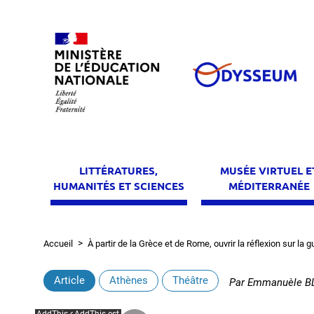
Aller
au
contenu
principal
LITTÉRATURES,
MUSÉE VIRTUEL E
HUMANITÉS ET SCIENCES
MÉDITERRANÉE
Accueil
À partir de la Grèce et de Rome, ouvrir la réflexion sur la 
Fil
d'Ariane
Article
Athènes
Théâtre
Par
Emmanuèle BLA