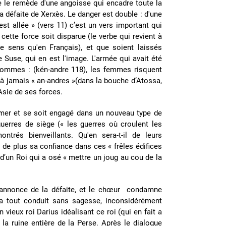
e le remède d'une angoisse qui encadre toute la
la défaite de Xerxès. Le danger est double : d'une
 est allée » (vers 11) c’est un vers important qui
 cette force soit disparue (le verbe qui revient à
e sens qu'en Français), et que soient laissés
e Suse, qui en est l'image. L'armée qui avait été
s hommes : (kén-andre 118), les femmes risquent
e à jamais « an-andres »(dans la bouche d’Atossa,
Asie de ses forces.
a mer et se soit engagé dans un nouveau type de
 guerres de siège (« les guerres où croulent les
ntrés bienveillants. Qu'en sera-t-il de leurs
 de plus sa confiance dans ces « frêles édifices
 d’un Roi qui a osé « mettre un joug au cou de la
 l'annonce de la défaite, et le chœur condamne
il a tout conduit sans sagesse, inconsidérément
 vieux roi Darius idéalisant ce roi (qui en fait a
a ruine entière de la Perse. Après le dialogue