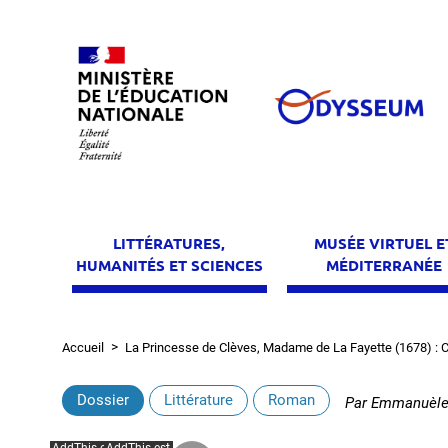
Aller
au
contenu
principal
LITTÉRATURES,
MUSÉE VIRTUEL E
HUMANITÉS ET SCIENCES
MÉDITERRANÉE
Accueil
La Princesse de Clèves, Madame de La Fayette (1678) : Co
Fil
d'Ariane
Dossier
Littérature
Roman
Par
Emmanuèle 