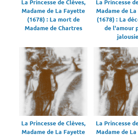
La Princesse de Clèves,
La Princesse de
Madame de La Fayette
Madame de La 
(1678) : La mort de
(1678) : La dé
Madame de Chartres
de l'amour p
jalousi
La Princesse de Clèves,
La Princesse de
Madame de La Fayette
Madame de La 