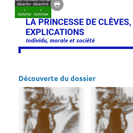
AddThis est
AddThis est
désactivé.
désactivé.
✓
✓
Autoriser
Autoriser
LA PRINCESSE DE CLÈVES,
EXPLICATIONS
Individu, morale et société
Découverte du dossier