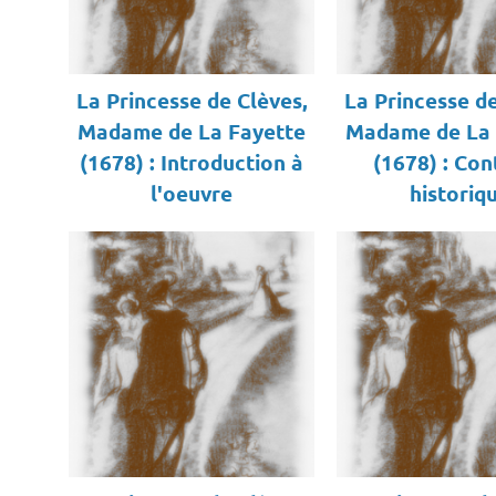
La Princesse de Clèves,
La Princesse de
Madame de La Fayette
Madame de La 
(1678) : Introduction à
(1678) : Con
l'oeuvre
historiq