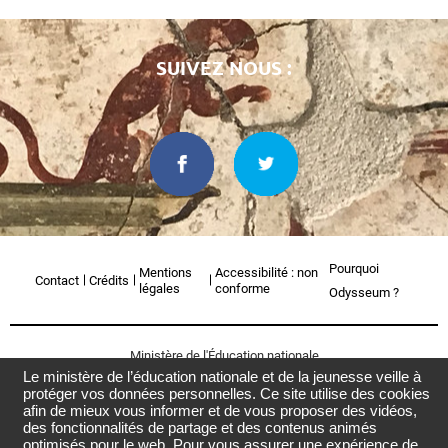
SUIVEZ NOUS :
Pourquoi
Mentions
Accessibilité : non
Contact
Crédits
légales
conforme
Odysseum ?
Ministère de l'Éducation nationale
Le ministère de l’éducation nationale et de la jeunesse veille à
Retourner
protéger vos données personnelles. Ce site utilise des cookies
en
afin de mieux vous informer et de vous proposer des vidéos,
des fonctionnalités de partage et des contenus animés
haut
optimisés pour le web. Pour vous assurer une expérience de