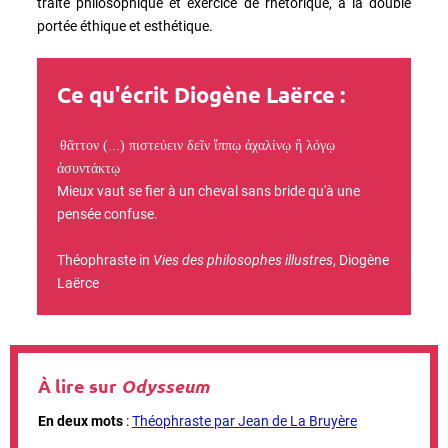
traité philosophique et exercice de rhétorique, à la double
portée éthique et esthétique.
Ce qu'écrit Diogène Laërce :
θᾶττον (...) πιστεύειν δεῖν ἵππῳ ἀχαλίνῳ ἢ λόγῳ
ἀσυντάκτῳ
Mieux vaut se fier à un cheval sans bride qu'à une
pensée confuse.
Théophraste in
Vies des philosophes illustres
, Diogène
Laërce
À lire sur
Odysseum
En deux mots
:
Théophraste par Jean de La Bruyère