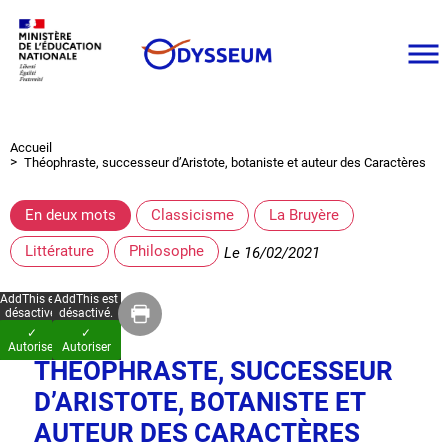
Aller
au
contenu
principal
Accueil
Fil
Théophraste, successeur d’Aristote, botaniste et auteur des Caractères
d'Ariane
En deux mots
Classicisme
La Bruyère
Littérature
Philosophe
Le
16/02/2021
AddThis est
AddThis est
désactivé.
désactivé.
✓
✓
Autoriser
Autoriser
THÉOPHRASTE, SUCCESSEUR
D’ARISTOTE, BOTANISTE ET
AUTEUR DES CARACTÈRES