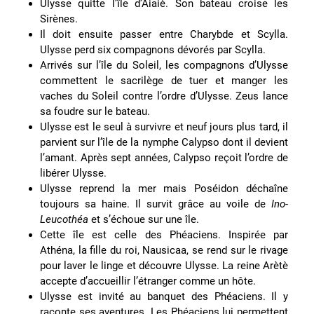
Ulysse quitte l’île d’Aiaiè. Son bateau croise les
Sirènes.
Il doit ensuite passer entre Charybde et Scylla.
Ulysse perd six compagnons dévorés par Scylla.
Arrivés sur l’île du Soleil, les compagnons d’Ulysse
commettent le sacrilège de tuer et manger les
vaches du Soleil contre l’ordre d’Ulysse. Zeus lance
sa foudre sur le bateau.
Ulysse est le seul à survivre et neuf jours plus tard, il
parvient sur l’île de la nymphe Calypso dont il devient
l’amant. Après sept années, Calypso reçoit l’ordre de
libérer Ulysse.
Ulysse reprend la mer mais Poséidon déchaîne
toujours sa haine. Il survit grâce au voile de
Ino-
Leucothéa
et s’échoue sur une île.
Cette île est celle des Phéaciens. Inspirée par
Athéna, la fille du roi, Nausicaa, se rend sur le rivage
pour laver le linge et découvre Ulysse. La reine Arètè
accepte d’accueillir l’étranger comme un hôte.
Ulysse est invité au banquet des Phéaciens. Il y
raconte ses aventures. Les Phéaciens lui permettent