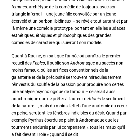
femmes,
archétype de la comédie de toujours, avec son
triangle infernal – une jeune fille convoitée par un jeune
écervelé et un barbon libidineux – se révèle tout autant et par
là même une comédie prototype, portant en elle les audaces
esthétiques, éthiques et philosophiques des grandes
comédies de caractère qui suivront son modèle.
Quant à Racine, on sait que l’année où paraîtra le premier
recueil des
Fables
, il publie son
Andromaque
au succès non
moins fameux, où les artifices conventionnels de la
galanterie et de la préciosité se trouvent miraculeusement
réinvestis du souffle de la passion pour produire non certes
une analyse psychologique de l’amour – ce serait aussi
anachronique que de prêter à l’auteur d’
Adonis
le sentiment
de la nature –, mais du moins l’effet d’une anatomie du cœur
en peine, scrutant les ténèbres indicibles du désir. Quand par
exemple Pyrrhus éperdu se plaint à Andromaque que les
tourments endurés par lui compensent « tous les maux qu’il
a fait devant Troie » ; quand il se dit