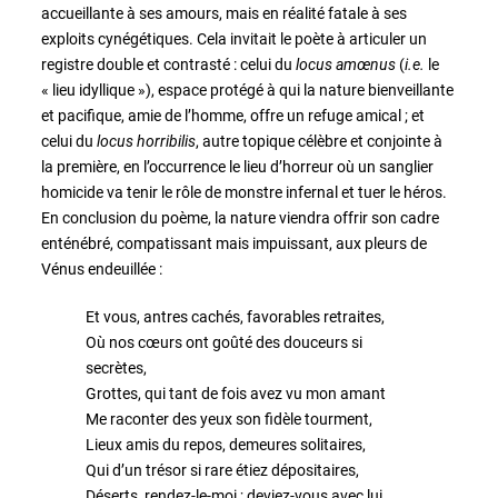
accueillante à ses amours, mais en réalité fatale à ses
exploits cynégétiques. Cela invitait le poète à articuler un
registre double et contrasté : celui du
locus amœnus
(
i.e.
le
« lieu idyllique »), espace protégé à qui la nature bienveillante
et pacifique, amie de l’homme, offre un refuge amical ; et
celui du
locus horribilis
, autre topique célèbre et conjointe à
la première, en l’occurrence le lieu d’horreur où un sanglier
homicide va tenir le rôle de monstre infernal et tuer le héros.
En conclusion du poème, la nature viendra offrir son cadre
enténébré, compatissant mais impuissant, aux pleurs de
Vénus endeuillée :
Et vous, antres cachés, favorables retraites,
Où nos cœurs ont goûté des douceurs si
secrètes,
Grottes, qui tant de fois avez vu mon amant
Me raconter des yeux son fidèle tourment,
Lieux amis du repos, demeures solitaires,
Qui d’un trésor si rare étiez dépositaires,
Déserts, rendez-le-moi ; deviez-vous avec lui