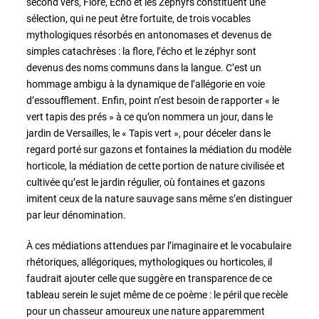
second vers, Flore, Écho et les Zéphyrs constituent une
sélection, qui ne peut être fortuite, de trois vocables
mythologiques résorbés en antonomases et devenus de
simples catachrèses : la flore, l’écho et le zéphyr sont
devenus des noms communs dans la langue. C’est un
hommage ambigu à la dynamique de l’allégorie en voie
d’essoufflement. Enfin, point n’est besoin de rapporter « le
vert tapis des prés » à ce qu’on nommera un jour, dans le
jardin de Versailles, le « Tapis vert », pour déceler dans le
regard porté sur gazons et fontaines la médiation du modèle
horticole, la médiation de cette portion de nature civilisée et
cultivée qu’est le jardin régulier, où fontaines et gazons
imitent ceux de la nature sauvage sans même s’en distinguer
par leur dénomination.
À ces médiations attendues par l’imaginaire et le vocabulaire
rhétoriques, allégoriques, mythologiques ou horticoles, il
faudrait ajouter celle que suggère en transparence de ce
tableau serein le sujet même de ce poème : le péril que recèle
pour un chasseur amoureux une nature apparemment