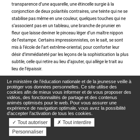
transparence d’une aquarelle, une étincelle surgie à la
conjonction de deux polarités contraires, une teinte qui ne se
stabilise pas même en une couleur, quelques touches qui ne
s’associent pas en un tableau, une branche de prunier en
fleur que laisse deviner le pinceau léger d’un maître nippon
de l’estampe. Certains impressionnistes, on le sait, se sont
mis à l’école de l’art extrême-oriental, pour conforter leur
désir d’immédiateté par les leçons de la sophistication la plus
subtile, celle qui retire au lieu d’ajouter, qui allège le trait au
lieu de l’épaissir.
Le ministère de l’éducation nationale et de la jeunesse veille à
Bousculons la référence : il y a déjà presque de l’abstraction
protéger vos données personnelles. Ce site utilise des
dans la saisie sélective de la nature que la brièveté
cookies afin de mieux vous informer et de vous proposer des
Retourner
esthétique des fables exige de leur auteur. Du ruisseau il
vidéos, des fonctionnalités de partage et des contenus
en
animés optimisés pour le web. Pour vous assurer une
retient la transparence et la lumière ; du matin le parfum et la
haut
expérience de navigation optimale, vous avez la possibilité
fraîcheur ; des arbres leur ombre et du zéphyr sa caresse.
d’accepter l’activation de tous les cookies.
de
Mais c’est une sélection, c’est une abstraction sensible et
?
✓ Tout autoriser
✗ Tout interdire
page
même sensuelle, qui se donne un accès immédiat à notre
Personnaliser
mémoire sensorielle par le détour de l’artifice qu’elle dépouille
de sa convention pour en faire un opérateur de sensation.