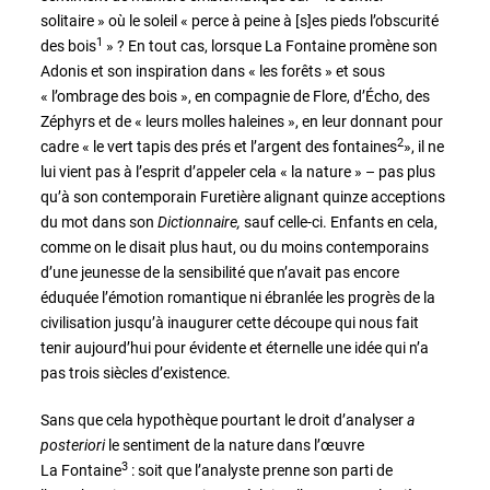
solitaire » où le soleil « perce à peine à [s]es pieds l’obscurité
1
des bois
» ? En tout cas, lorsque La Fontaine promène son
Adonis et son inspiration dans « les forêts » et sous
« l’ombrage des bois », en compagnie de Flore, d’Écho, des
Zéphyrs et de « leurs molles haleines », en leur donnant pour
2
cadre « le vert tapis des prés et l’argent des fontaines
», il ne
lui vient pas à l’esprit d’appeler cela « la nature » – pas plus
qu’à son contemporain Furetière alignant quinze acceptions
du mot dans son
Dictionnaire,
sauf celle-ci. Enfants en cela,
comme on le disait plus haut, ou du moins contemporains
d’une jeunesse de la sensibilité que n’avait pas encore
éduquée l’émotion romantique ni ébranlée les progrès de la
civilisation jusqu’à inaugurer cette découpe qui nous fait
tenir aujourd’hui pour évidente et éternelle une idée qui n’a
pas trois siècles d’existence.
Sans que cela hypothèque pourtant le droit d’analyser
a
posteriori
le sentiment de la nature dans l’œuvre
3
La Fontaine
: soit que l’analyste prenne son parti de