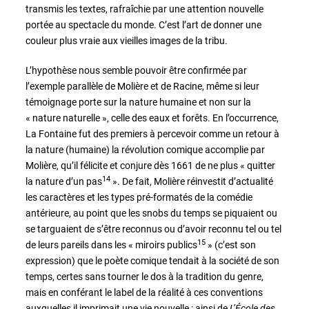
transmis les textes, rafraîchie par une attention nouvelle
portée au spectacle du monde. C’est l’art de donner une
couleur plus vraie aux vieilles images de la tribu.
L’hypothèse nous semble pouvoir être confirmée par
l’exemple parallèle de Molière et de Racine, même si leur
témoignage porte sur la nature humaine et non sur la
« nature naturelle », celle des eaux et forêts. En l’occurrence,
La Fontaine fut des premiers à percevoir comme un retour à
la nature (humaine) la révolution comique accomplie par
Molière, qu’il félicite et conjure dès 1661 de ne plus « quitter
14
la nature d’un pas
». De fait, Molière réinvestit d’actualité
les caractères et les types pré-formatés de la comédie
antérieure, au point que les snobs du temps se piquaient ou
se targuaient de s’être reconnus ou d’avoir reconnu tel ou tel
15
de leurs pareils dans les « miroirs publics
» (c’est son
expression) que le poète comique tendait à la société de son
temps, certes sans tourner le dos à la tradition du genre,
mais en conférant le label de la réalité à ces conventions
auxquelles il imprimait une vie nouvelle : ainsi de
L’
É
cole des