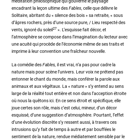
méditation philosophique qui gouverne le paysage
encadrant la leçon ultime des
Fables
, celle que délivre le
Solitaire, abritant du « silence des bois » sa retraite, « sous
d’âpres rochers, près d’une source pure, / Lieu respecté des
27
vents, ignoré du soleil
». L’esquisse fait décor, et
l’atmosphère se compose dans l’imagination du lecteur avec
une acuité qui procède de l’économie même de ses traits et
imprime à leur convention une fraîcheur nouvelle.
La comédie des
Fables,
il est vrai, n’a pas pour cadre la
nature mais pour scène l’univers. Leur voix ne prétend pas
entonner le chant du monde, mais conférer la parole aux
animaux et aux végétaux. La « nature » s’y entend au sens
large de la réalité tout entière et non dans l’acception étroite
où nous la quêtons ici. En ce sens étroit et spécifique, elle
joue certes son rôle, mais c’est celui, mineur, d’un décor
esquissé, d’une suggestion d’atmosphère. Pourtant, l’effet
d’une évolution discrète s’y ressent aussi, à travers ces
intrusions qu’y fait de temps à autre et par bouffées le
sentiment de la nature, rendue médiatement sensible par le