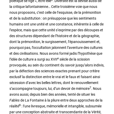
poétique se fige », écrit-elle
. Diversité est la devise aussi de
la critique lafontainienne… Cette troisième voie que nous
nous proposons, c’est celle de l’esquisse, de la prémonition
et de la substitution : on présuppose que les sentiments
humains ont une unité et une constance, inhérente à celle de
l’espèce, mais que cette unité s’exprime par des découpes et
des structures dépendant de l’histoire et de la géographie,
dont la prémonition, le surgissement, l’épanouissement et,
pourquoi pas, l’occultation jalonnent l’aventure des cultures
et des civilisations. Nous avons formé jadis l’hypothèse que
e
l’idée de culture a surgi au XVII
siècle de la scission
provoquée, au sein du continent du savoir jusqu’alors indivis,
par la défection des sciences exactes prenant pour critère
exclusif la distinction entre le vrai et le faux et faisant ainsi
sécession d’avec les belles lettres, dont le renouvellement
7
s’accompagne toujours, lui, d’un devoir de mémoire
. Nous
avons aussi, depuis bien des années, tenté de situer les
Fables
de La Fontaine à la pliure entre deux approches de la
8
réalité
: l’une livresque, mémorielle et intangible, subsumée
par une conception abstraite et transcendante de la Vérité,