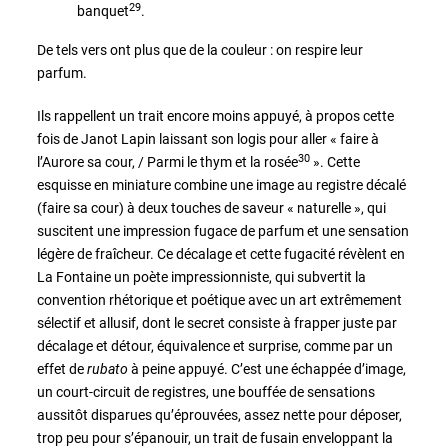
29
banquet
.
De tels vers ont plus que de la couleur : on respire leur
parfum.
Ils rappellent un trait encore moins appuyé, à propos cette
fois de Janot Lapin laissant son logis pour aller « faire à
30
l’Aurore sa cour, / Parmi le thym et la rosée
». Cette
esquisse en miniature combine une image au registre décalé
(faire sa cour) à deux touches de saveur « naturelle », qui
suscitent une impression fugace de parfum et une sensation
légère de fraîcheur. Ce décalage et cette fugacité révèlent en
La Fontaine un poète impressionniste, qui subvertit la
convention rhétorique et poétique avec un art extrêmement
sélectif et allusif, dont le secret consiste à frapper juste par
décalage et détour, équivalence et surprise, comme par un
effet de
rubato
à peine appuyé. C’est une échappée d’image,
un court-circuit de registres, une bouffée de sensations
aussitôt disparues qu’éprouvées, assez nette pour déposer,
trop peu pour s’épanouir, un trait de fusain enveloppant la