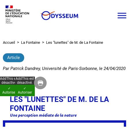
Aller
au
contenu
principal
Accueil
La Fontaine
Les "lunettes" de M. de La Fontaine
Fil
d'Ariane
Article
Par
Patrick Dandrey, Université de Paris-Sorbonne
, le
24/04/2020
AddThis est
AddThis est
désactivé.
désactivé.
✓
✓
Autoriser
Autoriser
LES "LUNETTES" DE M. DE LA
FONTAINE
Une perception médiate de la nature