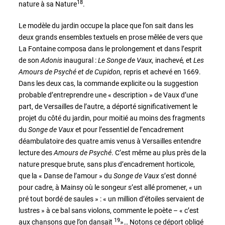
18
nature à sa Nature
.
Le modèle du jardin occupe la place que l’on sait dans les
deux grands ensembles textuels en prose mêlée de vers que
La Fontaine composa dans le prolongement et dans l’esprit
de son
Adonis
inaugural :
Le Songe de Vaux,
inachevé
,
et
Les
Amours de Psyché et de Cupidon,
repris et achevé en 1669.
Dans les deux cas, la commande explicite ou la suggestion
probable d’entreprendre une « description » de Vaux d’une
part, de Versailles de l’autre, a déporté significativement le
projet du côté du jardin, pour moitié au moins des fragments
du
Songe de Vaux
et pour l’essentiel de l’encadrement
déambulatoire des quatre amis venus à Versailles entendre
lecture des
Amours de Psyché
. C’est même au plus près de la
nature presque brute, sans plus d’encadrement horticole,
que la « Danse de l’amour » du
Songe de Vaux
s’est donné
pour cadre, à Mainsy où le songeur s’est allé promener, « un
pré tout bordé de saules » : « un million d’étoiles servaient de
lustres » à ce bal sans violons, commente le poète – « c’est
19
aux chansons que l’on dansait
»… Notons ce déport obligé