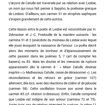
L’œuvre de Catulle est traversée par sa relation avec Lesbie,
un nom qui nous fait penser à Sappho, la poétesse grecque
de Lesbos. D’ailleurs, son
carmen
51 en strophes saphiques
s’inspire grandement de cette autrice.
Cette liaison entre le poète et Lesbie est reconstituée par H.
Zehnacker et J.-C. Fredouille de la manière suivante : les
carmina
51 et 2 (anecdote du moineau de Lesbie avec lequel
elle joue) évoquent la naissance de l’amour. Le poète décrit
alors des moments de bonheur et d’épanouissement de
cette passion dans les poèmes 5, 7 (art de compter les
baisers) ou 83. Mais les doutes et les menaces de rupture
apparaissent dès le
carmen
8 : «
Miser Catulle, desinas
ineptire
» (« Malheureux Catulle, cesse de déraisonner »). Les
réconciliations et les retours en grâce (
carmen
107)
alternent, dès lors, avec des réactions de colère et de jalousie
(
carmen
58). Cette oscillation trouve son acmé dans le
carmen
85 (cf. citation ci-dessous). Enfin, Catulle comprend
que Lesbie est indigne de son amour (
carmina
72 et 75).
Après trois ans de relation intervient la rupture : la pièce 11