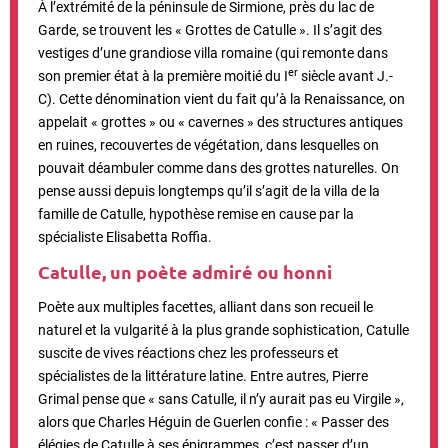
À l’extrémité de la péninsule de Sirmione, près du lac de
Garde, se trouvent les « Grottes de Catulle ». Il s’agit des
vestiges d’une grandiose villa romaine (qui remonte
dans
er
son premier état à la première moitié du I
siècle avant J.-
C)
.
Cette dénomination vient du fait qu’à la Renaissance, on
appelait « grottes » ou « cavernes » des structures antiques
en ruines, recouvertes de végétation, dans lesquelles on
pouvait déambuler comme dans des grottes naturelles. On
pense aussi depuis longtemps qu’il s’agit de la villa de la
famille de Catulle, hypothèse remise en cause par la
spécialiste Elisabetta Roffia.
Catulle, un poète admiré ou honni
Poète aux multiples facettes, alliant dans son recueil le
naturel et la vulgarité à la plus grande sophistication, Catulle
suscite de vives réactions chez les professeurs et
spécialistes de la littérature latine. Entre autres, Pierre
Grimal pense que «
sans Catulle, il n’y aurait pas eu Virgile »,
alors que Charles Héguin de Guerlen confie : « Passer des
élégies de Catulle à ses épigrammes, c’est passer d’un