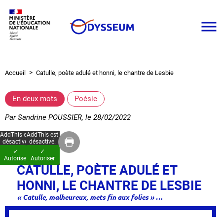
Aller
au
contenu
principal
Accueil
Catulle, poète adulé et honni, le chantre de Lesbie
Fil
d'Ariane
En deux mots
Poésie
Par
Sandrine POUSSIER
, le
28/02/2022
AddThis est
AddThis est
désactivé.
désactivé.
✓
✓
Autoriser
Autoriser
CATULLE, POÈTE ADULÉ ET
HONNI, LE CHANTRE DE LESBIE
« Catulle, malheureux, mets fin aux folies » …