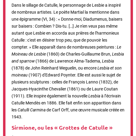
Dans le sillage de Catulle, le personnage de Lesbie a inspiré
de nombreux artistes. Le poète Martial la mentionne dans
une épigramme (VI, 34) : « Donne-moi, Diadumenus, baisers
sur baisers : Combien ? Dis-tu. […] Je n'en veux pas même
autant que Lesbie en accorda aux prières de l'harmonieux
Catulle : c'est en désirer trop peu, que de pouvoir les
compter. » Elle apparaît dans de nombreuses peintures :
Le
Moineau de Lesbie
(1860) de Charles-Guillaume Brun,
Lesbia
and sparrow
(1866) de Lawrence Alma-Tadema,
Lesbia
(1878) de John Reinhard Weguelin, ou encore
Lesbia et son
moineau
(1907) d'Edward Poynter. Elle est aussi le sujet de
plusieurs sculptures : celles de François Lanno (1832), de
Jacques-Hyacinthe Chevalier (1861) ou de Laure Coutan
(1911).
Elle inspire également la nouvelle
Lesbia
à l’écrivain
Catulle Mendès en 1886. Elle fait enfin son apparition dans
les
Catulli Carmina
de Carf Orff, une œuvre musicale créée en
1943.
Sirmione, ou les « Grottes de Catulle »