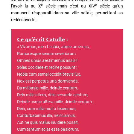
e
e
l’avoir lu au X
siècle mais c’est au XIV
siècle qu’un
manuscrit réapparait dans sa ville natale, permettant sa
redécouverte…
Ce qu’écrit Catulle
:
« Vivamus, mea Lesbia, atque amemus,
Rumoresque senum severiorum
Omnes unius aestimemus assis !
Soles occidere et redire possunt ;
Nobis cum semel occidit brevis lux,
Nox est perpetua una dormienda.
Da mi basia mille, deinde centum,
Dein mille altera, dein secunda centum,
Deinde usque altera mille, deinde centum ;
Dein, cum milia multa fecerimus,
Conturbabimus illa, ne sciamus,
Aut ne quis malus inuidere possit,
Cum tantum sciat esse basiorum.