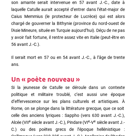
son amante serait intervenue en 57 avant J.-C., date à
laquelle Catulle aurait accepté d’entrer dans l’état-major de
Caius Memmius (le protecteur de Lucrèce) qui est alors
chargé de gouverner la Bithynie (province du nord-ouest de
l'Asie Mineure, située en Turquie aujourd’hui). Déçu de ne pas
y avoir fait fortune, il rentre assez vite en Italie (peut-être en
56 avant J.-C.).
Il serait mort en 57 ou en 54 avant J.-C., à l’âge de trente
ans.
Un « poète nouveau »
Si la jeunesse de Catulle se déroule dans un contexte
politique et militaire troublé, c’est aussi une époque
d’effervescence sur les plans culturels et artistiques.
À
Rome, on se plonge dans la littérature grecque, que ce soit
celle des anciens lyriques : Sappho (vers 630 avant J.-C.),
e
e
e
Alcée (VII
siècle avant J.-C.), Pindare (VI
-V
siècle avant J.-
C.) ou des poètes grecs de l’époque hellénistique :