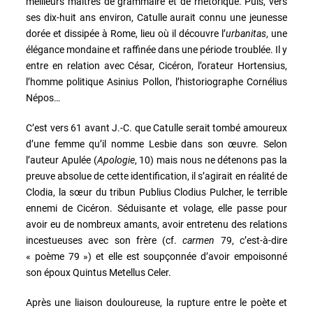
meilleurs maîtres de grammaire et de rhétorique. Puis, vers
ses dix-huit ans environ, Catulle aurait connu une jeunesse
dorée et dissipée à Rome, lieu où il découvre l’
urbanitas
, une
élégance mondaine et raffinée dans une période troublée. Il y
entre en relation avec César, Cicéron, l’orateur Hortensius,
l’homme politique Asinius Pollon, l’historiographe Cornélius
Népos…
C’est vers 61 avant J.-C. que Catulle serait tombé amoureux
d’une femme qu’il nomme Lesbie dans son œuvre. Selon
l’auteur Apulée (
Apologie
, 10) mais nous ne détenons pas la
preuve absolue de cette identification, il s’agirait en réalité de
Clodia, la sœur du tribun Publius Clodius Pulcher, le terrible
ennemi de Cicéron. Séduisante et volage, elle passe pour
avoir eu de nombreux amants, avoir entretenu des relations
incestueuses avec son frère (cf.
carmen
79, c’est-à-dire
« poème 79 ») et elle est soupçonnée d’avoir empoisonné
son époux Quintus Metellus Celer.
Après une liaison douloureuse, la rupture entre le poète et