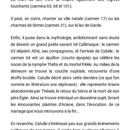
touchants (
carmina
65, 68 et 101).
Il peut, en outre, chanter sa ville natale (
carmen
17) ou les
charmes de Sirmio (
carmen
31), sur le lac de Garde.
Enfin, il puise dans la mythologie, ambitionnant sans doute
de devenir un grand poète savant tel Callimaque : le
carmen
63 dépeint Attis, ses compagnons, et l’arrivée de Cybèle ; le
carmen
64 est un
épyllion
(courte épopée) qui célèbre les
noces de la nymphe Thétis et du mortel Pélée. Au milieu de la
demeure se trouve la couche nuptiale, recouverte d’une
étoffe brodée. Catulle décrit alors cette dernière (ce que l’on
nomme en littérature une
ekphrasis
) : elle représente Ariane
abandonnée par Thésée, le retour du héros et la mort de son
père Égée. Ainsi se trouve imbriqué un deuxième sujet, livrant
les émouvantes plaintes d’Ariane, dans l’évocation de ce
mariage que nous retrouvons à la fin…
En revanche, Catulle s’intéresse peu aux grands événements