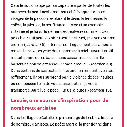
Catulle nous frappe par sa capacité à parler de toutes les
nuances du sentiment amoureux et à évoquer tous les
visages de la passion, explorant le désir, la tendresse, la
colère, la jalousie, la souffrance… En voici un exemple :
« J'aime et je hais. Tu demandes peut-être comment c'est
possible ? Qui peut savoir ? C'est ainsi. Moi, je le sens sur ma
croix. » (c
armen
85).
Intenses sont également ses amours
masculines :
« Tes yeux doux comme du miel, Juventius, s'il
m'était donné de les baiser sans cesse, trois cent mille
baisers ne pourraient assouvir mon amour… » (
carmen
48).
Dans certains de ses textes en revanche, rompant avec tout
raffinement, il nous surprend par la violence de ses insultes
ou son obscénité : « Je vous baise, putain, je vous
transperce, Aurélius le pédé, Furius la pute ! » (
carmen
16).
Lesbie, une source d’inspiration pour de
nombreux artistes
Dans le sillage de Catulle, le personnage de Lesbie a inspiré
de nombreux artistes. Le poète Martial la mentionne dans