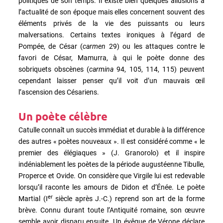
politiques de son temps. Il existe bien quelques allusions à
l’actualité de son époque mais elles concernent souvent des
éléments privés de la vie des puissants ou leurs
malversations. Certains textes ironiques à l’égard de
Pompée, de César (
carmen
29) ou les attaques contre le
favori de César, Mamurra, à qui le poète donne des
sobriquets obscènes (
carmina
94, 105, 114, 115) peuvent
cependant laisser penser qu’il voit d’un mauvais œil
l’ascension des Césariens.
Un poète célèbre
Catulle connaît un succès immédiat et durable à la différence
des autres « poètes nouveaux ». Il est considéré comme « le
premier des élégiaques » (J. Granorolo) et il inspire
indéniablement les poètes de la période augustéenne Tibulle,
Properce et Ovide. On considère que Virgile lui est redevable
lorsqu’il raconte les amours de Didon et d’Énée. Le poète
er
Martial (I
siècle
après J.-C.)
reprend son art de la forme
brève. Connu durant toute l’Antiquité romaine, son œuvre
semble avoir disparu ensuite. Un évêque de Vérone déclare