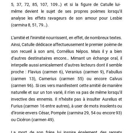
5, 37, 72, 85, 107, 109…) et si la figure de Catulle lui-
même devient le sujet de ses propres poèmes lorsqu’il
analyse les effets ravageurs de son amour pour Lesbie
(
carmina
8, 51, 79…).
L’amitié et l’inimitié nourrissent, en effet, de nombreux textes.
Ainsi,
Catulle dédicace affectueusement le premier poème de
son recueil à son ami, Cornélius Népos. Mais il y a bien
d’autres destinataires encore… Mimant un échange oral, il
interpelle aussi amicalement d’autres lecteurs dont il semble
proche : Flavius (
carmen
6), Veranius (
carmen
9), Fabullus
(
carmen
13), Camerius (
carmen
55) ou encore Calvus
(
carmen
96). Si ces vers manifestent cette amitié de manière
naturelle et sur un ton varié, il n’en va pas de même lorsqu’il
invective des ennemis. Il n’hésite pas à insulter Aurelius et
Furius (
carmen
16 entre autres), à user de mots insolents ou
d’ironie envers César, Pompée (
carmina
29, 54 ou encore 93)
ou Cicéron (
carmen
49).
La mort de son frère lui inspire également des regrets