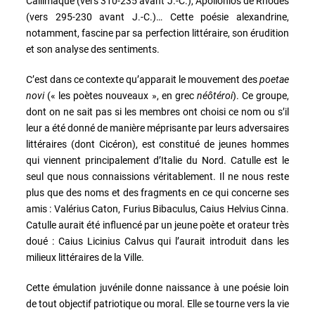
Callimaque (vers 310-235 avant J.-C.), Apollonios de Rhodes
(vers 295-230 avant J.-C.)… Cette poésie alexandrine,
notamment, fascine par sa perfection littéraire, son érudition
et son analyse des sentiments.
C’est dans ce contexte qu’apparait le mouvement des
poetae
novi
(« les poètes nouveaux », en grec
néôtéroi
). Ce groupe,
dont on ne sait pas si les membres ont choisi ce nom ou s’il
leur a été donné de manière méprisante par leurs adversaires
littéraires (dont Cicéron), est constitué de jeunes hommes
qui viennent principalement d’Italie du Nord. Catulle est le
seul que nous connaissions véritablement. Il ne nous reste
plus que des noms et des fragments en ce qui concerne ses
amis : Valérius Caton, Furius Bibaculus, Caius Helvius Cinna.
Catulle aurait été influencé par un jeune poète et orateur très
doué : Caius Licinius Calvus qui l’aurait introduit dans les
milieux littéraires de la Ville.
Cette émulation juvénile donne naissance à une poésie loin
de tout objectif patriotique ou moral. Elle se tourne vers la vie