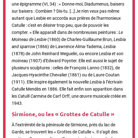
une épigramme (VI, 34) : « Donne-moi, Diadumenus, baisers
sur baisers : Combien ? Dis-tu. […] Je n'en veux pas même
autant que Lesbie en accorda aux prières de l'harmonieux
Catulle : c'est en désirer trop peu, que de pouvoir les
compter. » Elle apparaît dans de nombreuses peintures :
Le
Moineau de Lesbie
(1860) de Charles-Guillaume Brun,
Lesbia
and sparrow
(1866) de Lawrence Alma-Tadema,
Lesbia
(1878) de John Reinhard Weguelin, ou encore
Lesbia et son
moineau
(1907) d'Edward Poynter. Elle est aussi le sujet de
plusieurs sculptures : celles de François Lanno (1832), de
Jacques-Hyacinthe Chevalier (1861) ou de Laure Coutan
(1911).
Elle inspire également la nouvelle
Lesbia
à l’écrivain
Catulle Mendès en 1886. Elle fait enfin son apparition dans
les
Catulli Carmina
de Carf Orff, une œuvre musicale créée en
1943.
Sirmione, ou les « Grottes de Catulle »
À l’extrémité de la péninsule de Sirmione, près du lac de
Garde, se trouvent les « Grottes de Catulle ». Il s’agit des