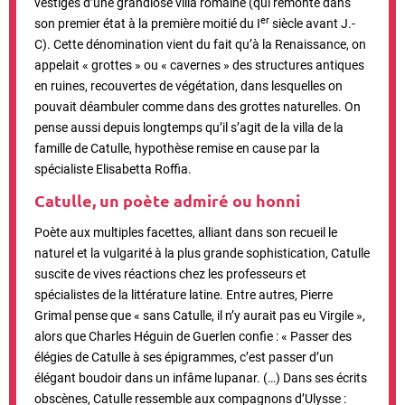
vestiges d’une grandiose villa romaine (qui remonte
dans
er
son premier état à la première moitié du I
siècle avant J.-
C)
.
Cette dénomination vient du fait qu’à la Renaissance, on
appelait « grottes » ou « cavernes » des structures antiques
en ruines, recouvertes de végétation, dans lesquelles on
pouvait déambuler comme dans des grottes naturelles. On
pense aussi depuis longtemps qu’il s’agit de la villa de la
famille de Catulle, hypothèse remise en cause par la
spécialiste Elisabetta Roffia.
Catulle, un poète admiré ou honni
Poète aux multiples facettes, alliant dans son recueil le
naturel et la vulgarité à la plus grande sophistication, Catulle
suscite de vives réactions chez les professeurs et
spécialistes de la littérature latine. Entre autres, Pierre
Grimal pense que «
sans Catulle, il n’y aurait pas eu Virgile »,
alors que Charles Héguin de Guerlen confie : « Passer des
élégies de Catulle à ses épigrammes, c’est passer d’un
élégant boudoir dans un infâme lupanar. (…) Dans ses écrits
obscènes, Catulle ressemble aux compagnons d’Ulysse :