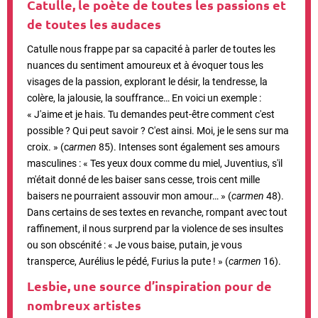
Catulle, le poète de toutes les passions et
de toutes les audaces
Catulle nous frappe par sa capacité à parler de toutes les
nuances du sentiment amoureux et à évoquer tous les
visages de la passion, explorant le désir, la tendresse, la
colère, la jalousie, la souffrance… En voici un exemple :
« J'aime et je hais. Tu demandes peut-être comment c'est
possible ? Qui peut savoir ? C'est ainsi. Moi, je le sens sur ma
croix. » (c
armen
85).
Intenses sont également ses amours
masculines :
« Tes yeux doux comme du miel, Juventius, s'il
m'était donné de les baiser sans cesse, trois cent mille
baisers ne pourraient assouvir mon amour… » (
carmen
48).
Dans certains de ses textes en revanche, rompant avec tout
raffinement, il nous surprend par la violence de ses insultes
ou son obscénité : « Je vous baise, putain, je vous
transperce, Aurélius le pédé, Furius la pute ! » (
carmen
16).
Lesbie, une source d’inspiration pour de
nombreux artistes