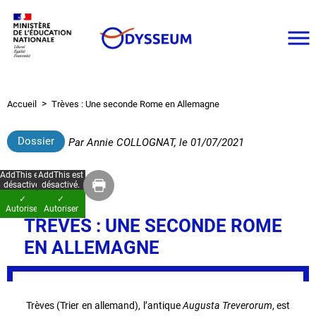
Aller
au
contenu
principal
Accueil
Trèves : Une seconde Rome en Allemagne
Fil
d'Ariane
Dossier
Par
Annie COLLOGNAT
, le
01/07/2021
AddThis est
AddThis est
désactivé.
désactivé.
✓
✓
Autoriser
Autoriser
TRÈVES : UNE SECONDE ROME
EN ALLEMAGNE
Trèves (Trier en allemand), l’antique
Augusta Treverorum
, est