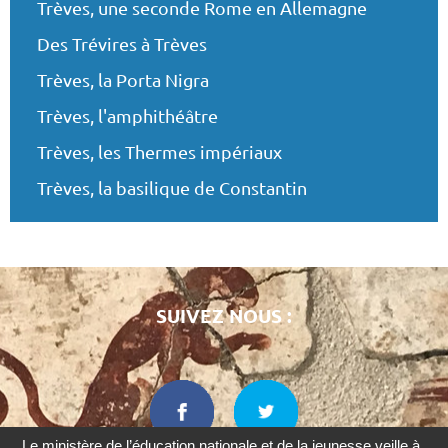
Trèves, une seconde Rome en Allemagne
Des Trévires à Trèves
Trèves, la Porta Nigra
Trèves, l'amphithéâtre
Trèves, les Thermes impériaux
Trèves, la basilique de Constantin
SUIVEZ NOUS :
Le ministère de l’éducation nationale et de la jeunesse veille à