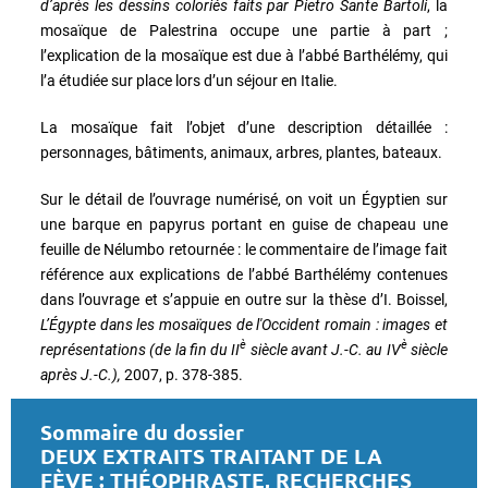
d’après les dessins coloriés faits par Pietro Sante Bartoli
, la
mosaïque de Palestrina occupe une partie à part ;
l’explication de la mosaïque est due à l’abbé Barthélémy, qui
l’a étudiée sur place lors d’un séjour en Italie.
La mosaïque fait l’objet d’une description détaillée :
personnages, bâtiments, animaux, arbres, plantes, bateaux.
Sur le détail de l’ouvrage numérisé, on voit un Égyptien sur
une barque en papyrus portant en guise de chapeau une
feuille de Nélumbo retournée : le commentaire de l’image fait
référence aux explications de l’abbé Barthélémy contenues
dans l’ouvrage et s’appuie en outre sur la thèse d’I. Boissel,
L’Égypte dans les mosaïques de l'Occident romain : images et
è
è
représentations (de la fin du II
siècle avant J.-C. au IV
siècle
après J.-C.),
2007, p. 378-385.
Sommaire du dossier
DEUX EXTRAITS TRAITANT DE LA
FÈVE : THÉOPHRASTE, RECHERCHES