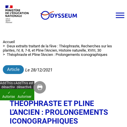
Aller
au
contenu
principal
Accueil
Fil
Deux extraits traitant de la fève : Théophraste, Recherches sur les
d'Ariane
plantes, IV, 8, 7-8, et Pline l’Ancien, Histoire naturelle, XVIII, 30
Théophraste et Pline l'Ancien : Prolongements iconographiques
Article
Le
28/12/2021
AddThis est
AddThis est
désactivé.
désactivé.
✓
✓
Autoriser
Autoriser
THÉOPHRASTE ET PLINE
L'ANCIEN : PROLONGEMENTS
ICONOGRAPHIQUES