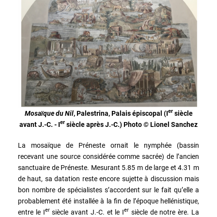
er
Mosaïque du Nil
, Palestrina, Palais épiscopal (I
siècle
er
avant J.-C. - I
siècle après J.-C.) Photo
©
Lionel Sanchez
La mosaïque de Préneste ornait le nymphée (bassin
recevant une source considérée comme sacrée) de l’ancien
sanctuaire de Préneste. Mesurant 5.85 m de large et 4.31 m
de haut, sa datation reste encore sujette à discussion mais
bon nombre de spécialistes s’accordent sur le fait qu’elle a
probablement été installée à la fin de l’époque hellénistique,
er
er
entre le I
siècle avant J.-C. et le I
siècle de notre ère. La