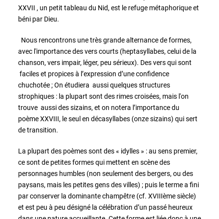
XXVII , un petit tableau du Nid, est le refuge métaphorique et
béni par Dieu.
Nous rencontrons une très grande alternance de formes,
avec l'importance des vers courts (heptasyllabes, celui de la
chanson, vers impair, léger, peu sérieux). Des vers qui sont
faciles et propices à l’expression d’une confidence
chuchotée ; On étudiera aussi quelques structures
strophiques : la plupart sont des rimes croisées, mais l'on
trouve aussi des sizains, et on notera l’importance du
poème XXVIII, le seul en décasyllabes (onze sizains) qui sert
de transition.
La plupart des poèmes sont des « idylles » : au sens premier,
ce sont de petites formes qui mettent en scène des
personnages humbles (non seulement des bergers, ou des
paysans, mais les petites gens des villes) ; puis le terme a fini
par conserver la dominante champêtre (cf. XVIIIème siècle)
et est peu à peu désigné la célébration d’un passé heureux
dans une nature accueillante. Cette forme est liée donc à une