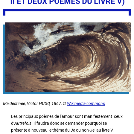
II ET DEUX POÈMES DU LIVRE V)
Ma destinée
, Victor HUGO, 1867, ©
Wikimedia commons
Les principaux poèmes de l’amour sont manifestement ceux
d’
Autrefois
. Il faudra donc se demander pourquoi se
présente à nouveau le thème du
Je
ou non-
Je
au livre V.