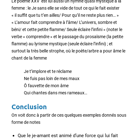
Le poème XXV est lui aussi un hymne quasi mystique à la
femme : le Je sans elle se vide de tout ce qui le fait exister
« il suffit que tu t’en ailles/ Pour qu’il ne reste plus rien… »
« L’amour fait comprendre à l’âme/ L’univers, sombre et
béni/ et cette petite flamme/ Seule éclaire l’infini » (noter le
verbe « comprendre » et le passage du prosaïsme (la petite
flamme) au lyrisme mystique (seule éclaire l’infini) ; et
surtout la très belle strophe, où le poète/arbre a pour âme le
chant de la femme
Je t’implore et te réclame
Ne fuis pas loin de mes maux
Ô fauvette de mon âme
Qui chantes dans mes rameaux…
Conclusion
On voit donc à partir de ces quelques exemples donnés sous
forme de notes
Que le je-amant est animé d’une force qui lui fait