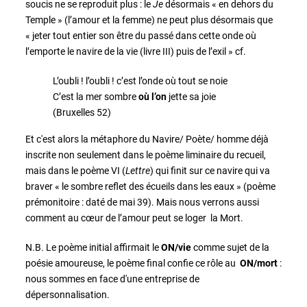
soucis ne se reproduit plus : le
Je
désormais « en dehors du
Temple » (l’amour et la femme) ne peut plus désormais que
« jeter tout entier son être du passé dans cette onde où
l’emporte le navire de la vie (livre III) puis de l’exil » cf.
L’oubli ! l’oubli ! c’est l’onde où tout se noie
C’est la mer sombre
où l’on
jette sa joie
(Bruxelles 52)
Et c'est alors la métaphore du Navire/ Poète/ homme déjà
inscrite non seulement dans le poème liminaire du recueil,
mais dans le poème VI (
Lettre
) qui finit sur ce navire qui va
braver « le sombre reflet des écueils dans les eaux » (poème
prémonitoire : daté de mai 39). Mais nous verrons aussi
comment au cœur de l’amour peut se loger la Mort.
N.B. Le poème initial affirmait le
ON/vie
comme sujet de la
poésie amoureuse, le poème final confie ce rôle au
ON/mort
:
nous sommes en face d'une entreprise de
dépersonnalisation.