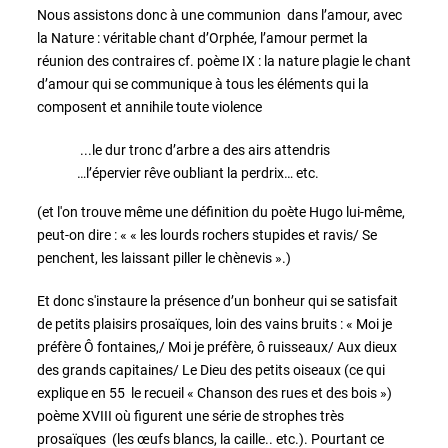
Nous assistons donc à une communion dans l’amour, avec
la Nature : véritable chant d’Orphée, l’amour permet la
réunion des contraires cf. poème IX : la nature plagie le chant
d’amour qui se communique à tous les éléments qui la
composent et annihile toute violence
...le dur tronc d’arbre a des airs attendris
…l’épervier rêve oubliant la perdrix… etc.
(et l'on trouve même une définition du poète Hugo lui-même,
peut-on dire : « « les lourds rochers stupides et ravis/ Se
penchent, les laissant piller le chènevis ».)
Et donc s'instaure la présence d’un bonheur qui se satisfait
de petits plaisirs prosaïques, loin des vains bruits : « Moi je
préfère Ô fontaines,/ Moi je préfère, ô ruisseaux/ Aux dieux
des grands capitaines/ Le Dieu des petits oiseaux (ce qui
explique en 55 le recueil « Chanson des rues et des bois »)
poème XVIII où figurent une série de strophes très
prosaïques (les œufs blancs, la caille.. etc.). Pourtant ce