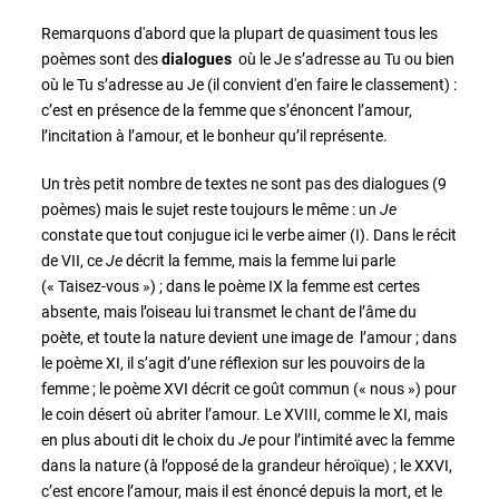
Remarquons d'abord que la plupart de quasiment tous les
poèmes sont des
dialogues
où le Je s’adresse au Tu ou bien
où le Tu s’adresse au Je (il convient d'en faire le classement) :
c’est en présence de la femme que s’énoncent l’amour,
l’incitation à l’amour, et le bonheur qu’il représente.
Un très petit nombre de textes ne sont pas des dialogues (9
poèmes) mais le sujet reste toujours le même : un
Je
constate que tout conjugue ici le verbe aimer (I). Dans le récit
de VII, ce
Je
décrit la femme, mais la femme lui parle
(« Taisez-vous ») ; dans le poème IX la femme est certes
absente, mais l’oiseau lui transmet le chant de l’âme du
poète, et toute la nature devient une image de l’amour ; dans
le poème XI, il s’agit d’une réflexion sur les pouvoirs de la
femme ; le poème XVI décrit ce goût commun (« nous ») pour
le coin désert où abriter l’amour. Le XVIII, comme le XI, mais
en plus abouti dit le choix du
Je
pour l’intimité avec la femme
dans la nature (à l’opposé de la grandeur héroïque) ; le XXVI,
c’est encore l’amour, mais il est énoncé depuis la mort, et le