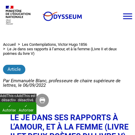
Aller
au
contenu
principal
Accueil
Les Contemplations, Victor Hugo 1856
Fil
Le Je dans ses rapports à l’amour, et à la femme (Livre II et deux
d'Ariane
poèmes du livre V)
Article
Par
Emmanuèle Blanc, professeure de chaire supérieure de
lettres
, le
06/09/2022
AddThis est
AddThis est
désactivé.
désactivé.
✓
✓
Autoriser
Autoriser
LE JE DANS SES RAPPORTS À
L’AMOUR, ET À LA FEMME (LIVRE