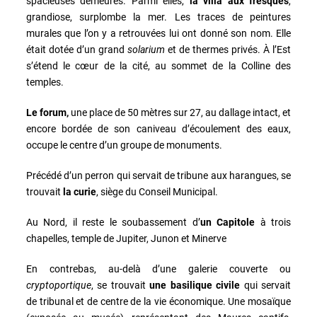
spacieuses demeures. Parmi elles,
la villa aux fresques
,
grandiose, surplombe la mer. Les traces de peintures
murales que l’on y a retrouvées lui ont donné son nom. Elle
était dotée d’un grand
solarium
et de thermes privés. À l’Est
s’étend le cœur de la cité, au sommet de la Colline des
temples.
Le forum,
une place de 50 mètres sur 27, au dallage intact, et
encore bordée de son caniveau d’écoulement des eaux,
occupe le centre d’un groupe de monuments.
Précédé d’un perron qui servait de tribune aux harangues, se
trouvait
la
curie
, siège du Conseil Municipal.
Au Nord, il reste le soubassement d’
un
Capitole
à trois
chapelles, temple de Jupiter, Junon et Minerve
En contrebas, au-delà d’une galerie couverte ou
cryptoportique
, se trouvait
une
basilique civile
qui servait
de tribunal et de centre de la vie économique. Une mosaïque