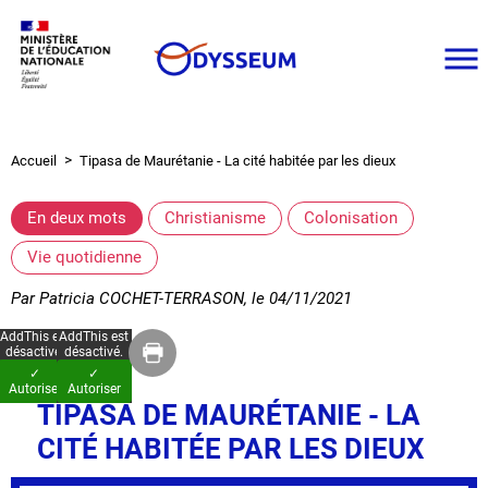
Aller
au
contenu
principal
Accueil
Tipasa de Maurétanie - La cité habitée par les dieux
Fil
d'Ariane
En deux mots
Christianisme
Colonisation
Vie quotidienne
Par
Patricia COCHET-TERRASON
, le
04/11/2021
AddThis est
AddThis est
désactivé.
désactivé.
✓
✓
Autoriser
Autoriser
TIPASA DE MAURÉTANIE - LA
CITÉ HABITÉE PAR LES DIEUX