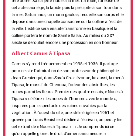
tête dorée. Salsa jette l’idole à la mer. La foule, furieuse de
cet acte sacrilège, la lapide puis la précipite à son tour dans
la mer. Saturninus, un marin gaulois, recueille son corps et le
dépose dans une chapelle consacrée sur la colline à l’est de
la ville. L’édifice sera ensuite transformé en basilique et la
e
colline portera le nom de Sainte Salsa. Au milieu du XX
siècle se déroulait encore une procession en son honneur.
Albert Camus à Tipasa
Camus s'y rend fréquemment en 1935 et 1936. Il partage
pour ce site l'admiration de son professeur de philosophie
Jean Grenier qui, dans
Santa Cruz
, évoque, lui aussi, la mer à
Tipasa, le massif du Chenoua, l'odeur des absinthes, les
ruines parmi les fleurs. Premier des quatre essais, « Noces à
Tipasa » célèbre « les noces de l’homme avec le monde »,
inspirées par le spectacle des ruines envahies par la
végétation. À l’ouest du site, une stèle érigée en 1961 et
gravée par Louis Benisti est dédiée à l’écrivain, on peut y lire
cet extrait de « Noces à Tipasa » : « Je comprends ici ce
qu'on appelle gloire : le droit d'aimer sans mesure. »