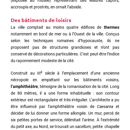
(exposée au musée) représentant des Maures captifs,
accroupis et prostrés, en ornait l’abside.
Des bâtiments de loisirs
La ville comptait au moins quatre édifices de
thermes
notamment
en bord de mer ou à l’Ouest de la ville. Conçus
selon les techniques romaines d’hypocauste, ils ne
proposent pas de structures grandioses et n’ont pas
conservé de décorations particulières. C’est peut-être l’indice
du rayonnement modeste de la cité.
è
Construit au III
siècle à l’emplacement d’une ancienne
nécropole en empiétant sur les bâtiments voisins,
l’amphithéâtre
, témoigne de la romanisation de la cité. Long
de 80 mètres, il a une forme inhabituelle : son contour
extérieur est rectangulaire et très irrégulier. L’architecte a pu
être influencé par l’amphithéâtre voisin de
Caesarea
et
décider de lui donner une forme allongée. Un mur, percé de
six petites portes de service, délimitait l’arène. À l’extrémité
du petit axe, au Nord, se trouvait un
sacellum,
petite chapelle