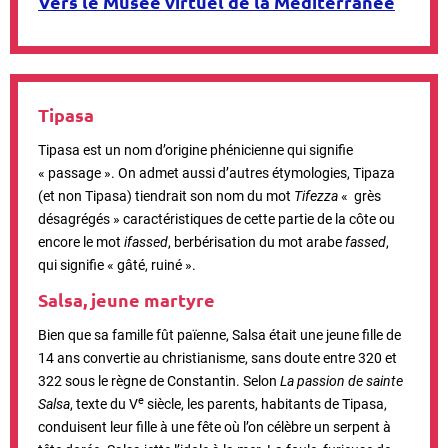
Vers le Musée virtuel de la Méditerranée
Tipasa
Tipasa est un nom d’origine phénicienne qui signifie
« passage ». On admet aussi d’autres étymologies, Tipaza
(et non Tipasa) tiendrait son nom du mot
Tifezza
« grès
désagrégés » caractéristiques de cette partie de la côte ou
encore le mot
ifassed
, berbérisation du mot arabe
fassed
,
qui signifie « gâté, ruiné ».
Salsa, jeune martyre
Bien que sa famille fût païenne, Salsa était une jeune fille de
14 ans convertie au christianisme, sans doute entre 320 et
322 sous le règne de Constantin. Selon
La passion de sainte
e
Salsa
, texte du V
siècle, les parents, habitants de Tipasa,
conduisent leur fille à une fête où l’on célèbre un serpent à