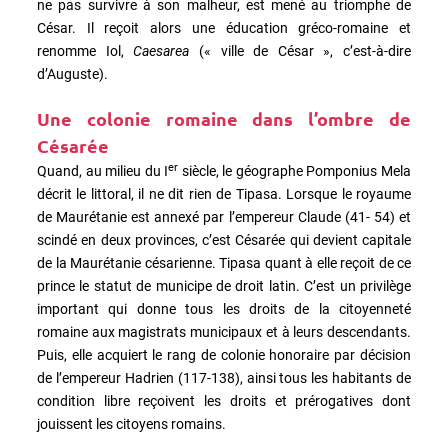
ne pas survivre à son malheur, est mené au triomphe de
César. Il reçoit alors une éducation gréco-romaine et
renomme Iol,
Caesarea
(« ville de César », c’est-à-dire
d’Auguste).
Une colonie romaine dans l’ombre de
Césarée
er
Quand, au milieu du I
siècle, le géographe Pomponius Mela
décrit le littoral, il ne dit rien de Tipasa. Lorsque le royaume
de Maurétanie est annexé par l’empereur Claude (41- 54) et
scindé en deux provinces, c’est Césarée qui devient capitale
de la Maurétanie césarienne. Tipasa quant à elle reçoit de ce
prince le statut de municipe de droit latin. C’est un privilège
important qui donne tous les droits de la citoyenneté
romaine aux magistrats municipaux et à leurs descendants.
Puis, elle acquiert le rang de colonie honoraire par décision
de l’empereur Hadrien (117-138), ainsi tous les habitants de
condition libre reçoivent les droits et prérogatives dont
jouissent les citoyens romains.