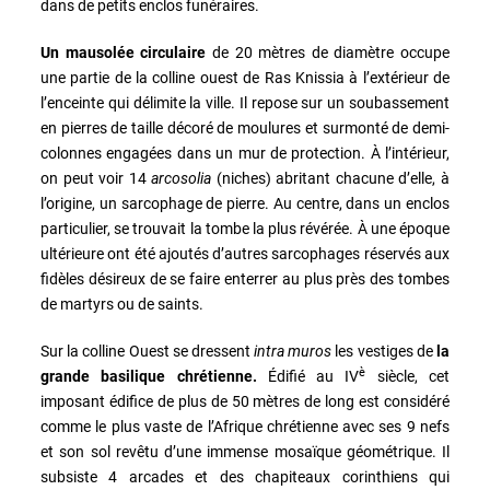
dans de petits enclos funéraires.
Un mausolée circulaire
de 20 mètres de diamètre occupe
une partie de la colline ouest de Ras Knissia à l’extérieur de
l’enceinte qui délimite la ville. Il repose sur un soubassement
en pierres de taille décoré de moulures et surmonté de demi-
colonnes engagées dans un mur de protection. À l’intérieur,
on peut voir 14
arcosolia
(niches) abritant chacune d’elle, à
l’origine, un sarcophage de pierre. Au centre, dans un enclos
particulier, se trouvait la tombe la plus révérée. À une époque
ultérieure ont été ajoutés d’autres sarcophages réservés aux
fidèles désireux de se faire enterrer au plus près des tombes
de martyrs ou de saints.
Sur la colline Ouest se dressent
intra muros
les vestiges de
la
è
grande basilique chrétienne.
Édifié au IV
siècle, cet
imposant édifice de plus de 50 mètres de long est considéré
comme le plus vaste de l’Afrique chrétienne avec ses 9 nefs
et son sol revêtu d’une immense mosaïque géométrique. Il
subsiste 4 arcades et des chapiteaux corinthiens qui