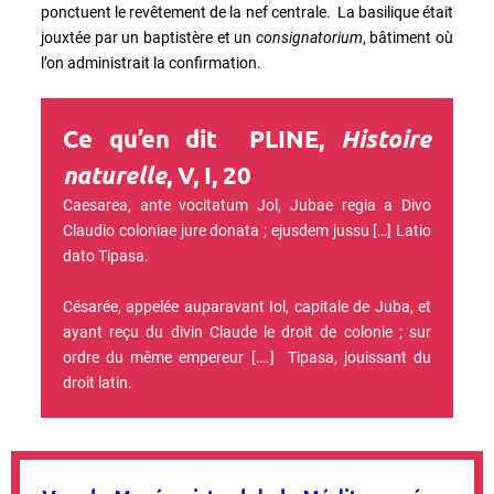
ponctuent le revêtement de la nef centrale. La basilique était
jouxtée par un baptistère et un
consignatorium
, bâtiment où
l’on administrait la confirmation.
Ce qu’en dit
PLINE,
Histoire
naturelle
, V, I, 20
Caesarea, ante vocitatum Jol, Jubae regia a Divo
Claudio coloniae jure donata ; ejusdem jussu […] Latio
dato Tipasa.
Césarée, appelée auparavant Iol, capitale de Juba, et
ayant reçu du divin Claude le droit de colonie ; sur
ordre du même empereur [….] Tipasa, jouissant du
droit latin.