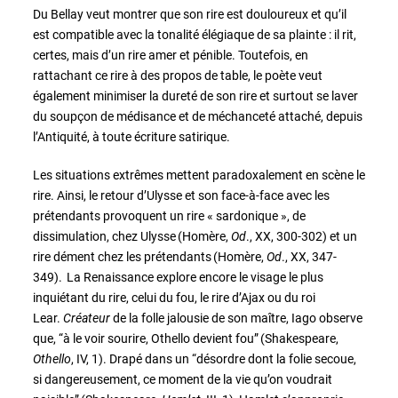
Du Bellay veut montrer que son rire est douloureux et qu’il
est compatible avec la tonalité élégiaque de sa plainte : il rit,
certes, mais d’un rire amer et pénible. Toutefois, en
rattachant ce rire à des propos de table, le poète veut
également minimiser la dureté de son rire et surtout se laver
du soupçon de médisance et de méchanceté attaché, depuis
l’Antiquité, à toute écriture satirique.
Les situations extrêmes mettent paradoxalement en scène le
rire. Ainsi, le retour d’Ulysse et son face-à-face avec les
prétendants provoquent un rire « sardonique », de
dissimulation, chez Ulysse (Homère,
Od
., XX, 300-302) et un
rire dément chez les prétendants (Homère,
Od
., XX, 347-
349). La Renaissance explore encore le visage le plus
inquiétant du rire, celui du fou, le rire d’Ajax ou du roi
Lear.
Créateur
de la folle jalousie de son maître, Iago observe
que, “à le voir sourire, Othello devient fou” (Shakespeare,
Othello
, IV, 1). Drapé dans un “désordre dont la folie secoue,
si dangereusement, ce moment de la vie qu’on voudrait