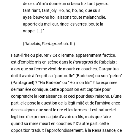
de ce qu’il m’a donné un si beau filz tant joyeux,
tant riant, tant joly. Ho, ho, ho, ho, que suis
ayse, beuvons ho, laissons toute melancholie,
apporte du meilleur, rince les verres, boute la
nappe. [...]”
(Rabelais,
Pantagruel
, ch. III)
Faut-il rire ou pleurer ? Ce dilemme, apparemment factice,
est d’emblée mis en scène dans le
Pantagruel
de Rabelais :
alors que sa femme vient de mourir en couches, Gargantua
doit-il avoir à l’esprit sa “pantoufle” (Badebec) ou son “peton”
(Pantagruel) ? “Ha Badebe” ou “Ho mon fils” ? Ici exprimée
de manière comique, cette opposition est capitale pour
comprendre la Renaissance, et ceci pour deux raisons. D’une
part, elle pose la question de la légitimité et de l’ambivalence
de ces signes que sont le rire et les larmes : il est naturel et
légitime d’exprimer sa joie d’avoir un fils, mais que faire
quand sa mère meurt en couches ? D’autre part, cette
opposition traduit l’approfondissement, à la Renaissance, de