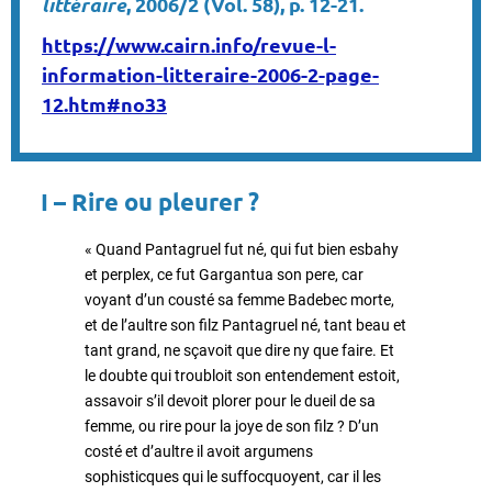
littéraire
, 2006/2 (Vol. 58), p. 12-21.
https://www.cairn.info/revue-l-
information-litteraire-2006-2-page-
12.htm#no33
I – Rire ou pleurer ?
« Quand Pantagruel fut né, qui fut bien esbahy
et perplex, ce fut Gargantua son pere, car
voyant d’un cousté sa femme Badebec morte,
et de l’aultre son filz Pantagruel né, tant beau et
tant grand, ne sçavoit que dire ny que faire. Et
le doubte qui troubloit son entendement estoit,
assavoir s’il devoit plorer pour le dueil de sa
femme, ou rire pour la joye de son filz ? D’un
costé et d’aultre il avoit argumens
sophisticques qui le suffocquoyent, car il les