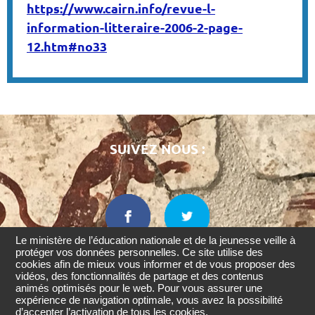
https://www.cairn.info/revue-l-
information-litteraire-2006-2-page-
12.htm#no33
SUIVEZ NOUS :
Le ministère de l’éducation nationale et de la jeunesse veille à
protéger vos données personnelles. Ce site utilise des
cookies afin de mieux vous informer et de vous proposer des
Retourner
vidéos, des fonctionnalités de partage et des contenus
en
animés optimisés pour le web. Pour vous assurer une
Pourquoi
Mentions
Accessibilité : non
haut
Contact
Crédits
expérience de navigation optimale, vous avez la possibilité
légales
conforme
Odysseum ?
d’accepter l’activation de tous les cookies.