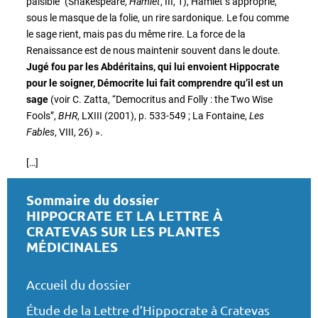
paisible” (Shakespeare,
Hamlet
, III, 1), Hamlet s’approprie,
sous le masque de la folie, un rire sardonique. Le fou comme
le sage rient, mais pas du même rire. La force de la
Renaissance est de nous maintenir souvent dans le doute.
Jugé fou par les Abdéritains, qui lui envoient Hippocrate
pour le soigner, Démocrite lui fait comprendre qu’il est un
sage
(voir C. Zatta, “Democritus and Folly : the Two Wise
Fools”,
BHR
, LXIII (2001), p. 533-549 ; La Fontaine,
Les
Fables
, VIII, 26) ».
[…]
Sommaire du dossier
HIPPOCRATE ET LA LETTRE À
CRATEVAS SUR LES PLANTES
MÉDICINALES
Accueil du dossier
Étude de la Lettre d’Hippocrate à Cratevas