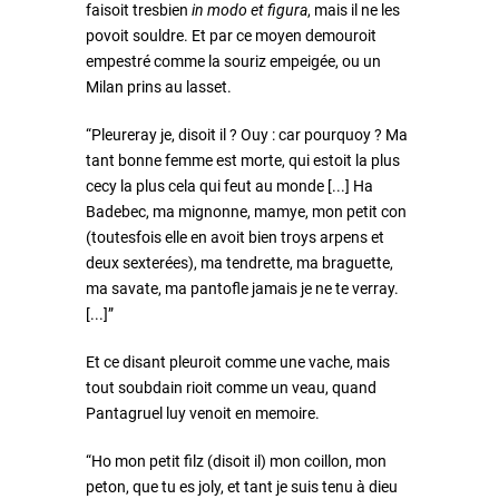
faisoit tresbien
in modo et figura
, mais il ne les
povoit souldre. Et par ce moyen demouroit
empestré comme la souriz empeigée, ou un
Milan prins au lasset.
“Pleureray je, disoit il ? Ouy : car pourquoy ? Ma
tant bonne femme est morte, qui estoit la plus
cecy la plus cela qui feut au monde [...] Ha
Badebec, ma mignonne, mamye, mon petit con
(toutesfois elle en avoit bien troys arpens et
deux sexterées), ma tendrette, ma braguette,
ma savate, ma pantofle jamais je ne te verray.
[...]”
Et ce disant pleuroit comme une vache, mais
tout soubdain rioit comme un veau, quand
Pantagruel luy venoit en memoire.
“Ho mon petit filz (disoit il) mon coillon, mon
peton, que tu es joly, et tant je suis tenu à dieu