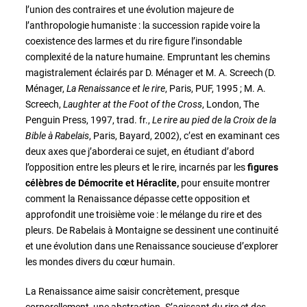
l’union des contraires et une évolution majeure de
l’anthropologie humaniste : la succession rapide voire la
coexistence des larmes et du rire figure l’insondable
complexité de la nature humaine. Empruntant les chemins
magistralement éclairés par D. Ménager et M. A. Screech (D.
Ménager,
La Renaissance et le rire
, Paris, PUF, 1995 ; M. A.
Screech,
Laughter at the Foot of the Cross
, London, The
Penguin Press, 1997, trad. fr.,
Le rire au pied de la Croix de la
Bible à Rabelais
, Paris, Bayard, 2002), c’est en examinant ces
deux axes que j’aborderai ce sujet, en étudiant d’abord
l’opposition entre les pleurs et le rire, incarnés par les
figures
célèbres de Démocrite et Héraclite,
pour ensuite montrer
comment la Renaissance dépasse cette opposition et
approfondit une troisième voie : le mélange du rire et des
pleurs. De Rabelais à Montaigne se dessinent une continuité
et une évolution dans une Renaissance soucieuse d’explorer
les mondes divers du cœur humain.
La Renaissance aime saisir concrètement, presque
corporellement, une abstraction. S’agissant du rire et des