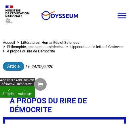
Aller
au
contenu
principal
Accueil
Littératures, Humanités et Sciences
Fil
Philosophie, sciences et médecine
Hippocrate et la lettre à Cratevas
d'Ariane
À propos du rire de Démocrite
Article
Le
24/02/2020
AddThis est
AddThis est
désactivé.
désactivé.
✓
✓
Autoriser
Autoriser
À PROPOS DU RIRE DE
DÉMOCRITE