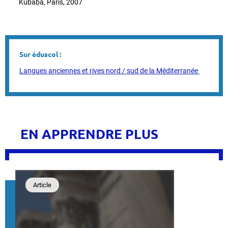
Kubaba, Paris, 2007
Sur éduscol :
Langues anciennes et rives nord / sud de la Méditerranée
EN APPRENDRE PLUS
Article