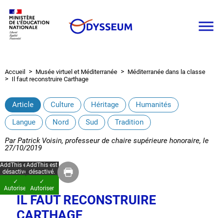
Aller
au
contenu
principal
Accueil
Musée virtuel et Méditerranée
Méditerranée dans la classe
Fil
Il faut reconstruire Carthage
d'Ariane
Article
Culture
Héritage
Humanités
Langue
Nord
Sud
Tradition
Par
Patrick Voisin, professeur de chaire supérieure honoraire
, le
27/10/2019
AddThis est
AddThis est
désactivé.
désactivé.
✓
✓
Autoriser
Autoriser
IL FAUT RECONSTRUIRE
CARTHAGE