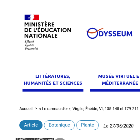
Aller
au
contenu
principal
LITTÉRATURES,
MUSÉE VIRTUEL E
HUMANITÉS ET SCIENCES
MÉDITERRANÉE
Accueil
« Le rameau d’or », Virgile, Énéide, VI, 135-148 et 179-211
Fil
d'Ariane
Article
Botanique
Plante
Le
27/05/2020