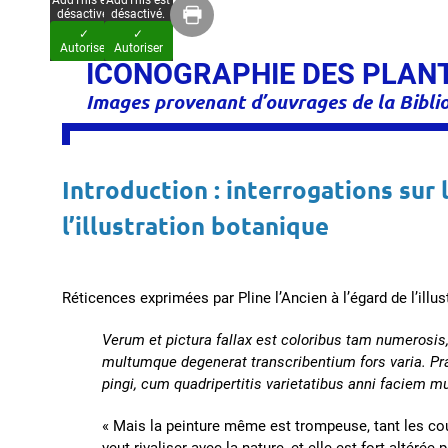
AddThis est
AddThis est
désactivé.
désactivé.
✓
✓
Autoriser
Autoriser
ICONOGRAPHIE DES PLANTE
Images provenant d’ouvrages de la Bibl
Introduction : interrogations sur 
l’illustration botanique
Réticences exprimées par Pline l’Ancien à l’égard de l’illus
Verum et pictura fallax est coloribus tam numerosis
multumque degenerat transcribentium fors varia. P
pingi, cum quadripertitis varietatibus anni faciem m
« Mais la peinture même est trompeuse, tant les co