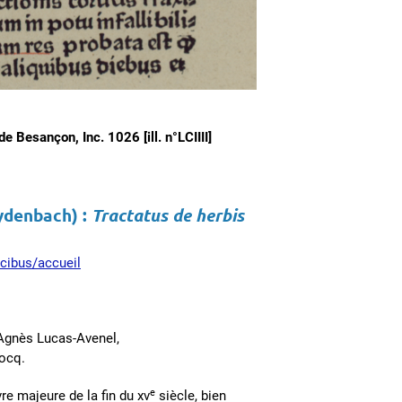
e Besançon, Inc. 1026 [ill. n°LCIIII]
ydenbach) :
Tractatus de herbis
cibus/accueil
-Agnès Lucas-Avenel,
cocq.
e
re majeure de la fin du xv
siècle, bien