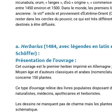
incunabula
,
orum
, « langes », d’où « origine », « commen
entre 1450 environ et 1500. Dans le monde, les premiers 
e
ancienne : le viii
siècle et proviennent d’Extrême-Orient (C
rester dans les cercles du pouvoir, ce qui est très différ
destinés à être diffusés.
a.
Herbarius
(1484, avec légendes en latin
Schöffer) :
Présentation de l’ouvrage :
Cet ouvrage est le premier herbier imprimé en Allemagne ; 
Moyen âge et d'auteurs classiques et arabes (nomenclature
concerne 150 plantes.
Ce type d’ouvrage relève des livres populaires disposant d’u
naturalistes, médecins, apothicaires et herboristes.
Les dessins ne manquent pas de charme mais les plantes 
schématique.