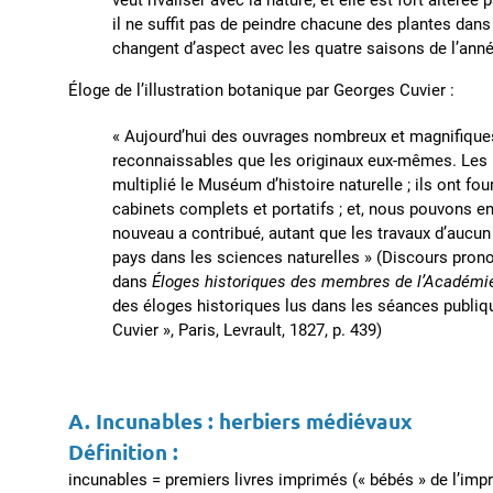
veut rivaliser avec la nature, et elle est fort altérée
il ne suffit pas de peindre chacune des plantes dans
changent d’aspect avec les quatre saisons de l’anné
Éloge de l’illustration botanique par Georges Cuvier :
« Aujourd’hui des ouvrages nombreux et magnifiques 
reconnaissables que les originaux eux-mêmes. Les R
multiplié le Muséum d’histoire naturelle ; ils ont f
cabinets complets et portatifs ; et, nous pouvons e
nouveau a contribué, autant que les travaux d’aucun
pays dans les sciences naturelles » (Discours pron
dans
Éloges historiques des membres de l’Académi
des éloges historiques lus dans les séances publiqu
Cuvier », Paris, Levrault, 1827, p. 439)
A. Incunables : herbiers médiévaux
Définition :
incunables = premiers livres imprimés (« bébés » de l’impr