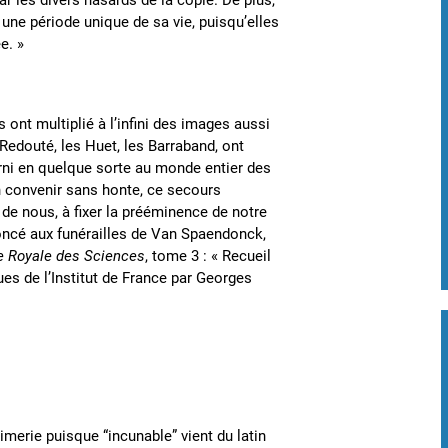
 par les divers hasards de la copie. De plus,
 une période unique de sa vie, puisqu’elles
e. »
ont multiplié à l’infini des images aussi
edouté, les Huet, les Barraband, ont
ourni en quelque sorte au monde entier des
n convenir sans honte, ce secours
 de nous, à fixer la prééminence de notre
oncé aux funérailles de Van Spaendonck,
e Royale des Sciences
, tome 3 : « Recueil
es de l’Institut de France par Georges
imerie puisque “incunable” vient du latin