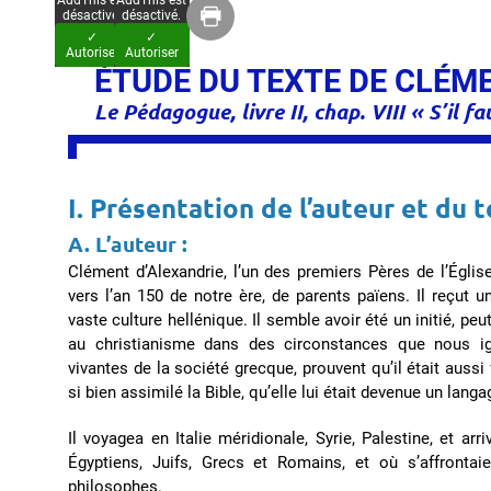
AddThis est
AddThis est
désactivé.
désactivé.
✓
✓
Autoriser
Autoriser
ÉTUDE DU TEXTE DE CLÉM
Le Pédagogue, livre II, chap. VIII « S’il 
I. Présentation de l’auteur et du t
A. L’auteur :
Clément d’Alexandrie, l’un des premiers Pères de l’Égli
vers l’an 150 de notre ère, de parents païens. Il reçut u
vaste culture hellénique. Il semble avoir été un initié, peu
au christianisme dans des circonstances que nous ig
vivantes de la société grecque, prouvent qu’il était aussi 
si bien assimilé la Bible, qu’elle lui était devenue un lang
Il voyagea en Italie méridionale, Syrie, Palestine, et ar
Égyptiens, Juifs, Grecs et Romains, et où s’affrontaie
philosophes.