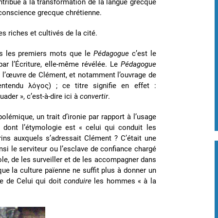
ntribue à la transformation de la langue grecque
e conscience grecque chrétienne.
s riches et cultivés de la cité.
ès les premiers mots que le
Pédagogue
c’est le
par l’Écriture, elle-même révélée. Le
Pédagogue
e l’œuvre de Clément, et notamment l’ouvrage de
tendu λόγος) ; ce titre signifie en effet :
uader », c’est-à-dire ici à
convertir
.
lémique, un trait d’ironie par rapport à l’usage
 dont l’étymologie est « celui qui conduit les
rins auxquels s’adressait Clément ? C’était une
insi le serviteur ou l’esclave de confiance chargé
ole, de les surveiller et de les accompagner dans
ue la culture païenne ne suffit plus à donner un
age de Celui qui doit
conduire
les hommes « à la