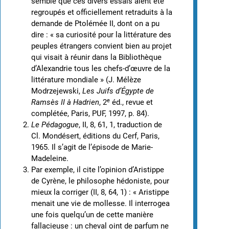
semble que ces divers essais aient été
regroupés et officiellement retraduits à la
demande de Ptolémée II, dont on a pu
dire : « sa curiosité pour la littérature des
peuples étrangers convient bien au projet
qui visait à réunir dans la Bibliothèque
d’Alexandrie tous les chefs-d’œuvre de la
littérature mondiale » (J. Mélèze
Modrzejewski,
Les Juifs d’Égypte de
e
Ramsès II à Hadrien
, 2
éd., revue et
complétée, Paris, PUF, 1997, p. 84).
Le Pédagogue
, II, 8, 61, 1, traduction de
Cl. Mondésert, éditions du Cerf, Paris,
1965. Il s’agit de l’épisode de Marie-
Madeleine.
Par exemple, il cite l’opinion d’Aristippe
de Cyrène, le philosophe hédoniste, pour
mieux la corriger (II, 8, 64, 1) : « Aristippe
menait une vie de mollesse. Il interrogea
une fois quelqu’un de cette manière
fallacieuse : un cheval oint de parfum ne