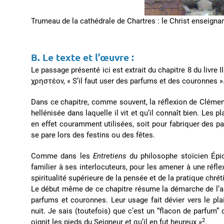
Trumeau de la cathédrale de Chartres : le Christ enseign
B. Le texte et l’œuvre :
Le passage présenté ici est extrait du chapitre 8 du livre I
χρηστέον, « S’il faut user des parfums et des couronnes »
Dans ce chapitre, comme souvent, la réflexion de Clément
hellénisée dans laquelle il vit et qu’il connaît bien. Les
en effet couramment utilisées, soit pour fabriquer des p
se pare lors des festins ou des fêtes.
Comme dans les
Entretiens
du philosophe stoïcien Épic
familier à ses interlocuteurs, pour les amener à une réflex
spiritualité supérieure de la pensée et de la pratique chrét
Le début même de ce chapitre résume la démarche de l’au
parfums et couronnes. Leur usage fait dévier vers le plais
nuit. Je sais (toutefois) que c’est un “flacon de parfum”
2
oignit les pieds du Seigneur et qu’il en fut heureux »
.