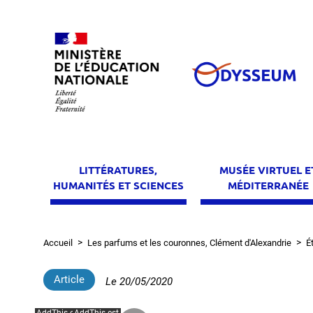
Aller
au
contenu
principal
LITTÉRATURES,
MUSÉE VIRTUEL E
HUMANITÉS ET SCIENCES
MÉDITERRANÉE
Accueil
Les parfums et les couronnes, Clément d'Alexandrie
Ét
Fil
d'Ariane
Article
Le
20/05/2020