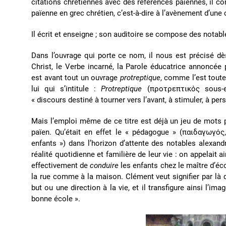
citations chrétiennes avec des références païennes, il co
païenne en grec chrétien, c’est-à-dire à l’avènement d’un
Il écrit et enseigne ; son auditoire se compose des notable
Dans l’ouvrage qui porte ce nom, il nous est précisé d
Christ, le Verbe incarné, la Parole éducatrice annoncée 
est avant tout un ouvrage
protreptique
, comme l’est tout
lui qui s’intitule :
Protreptique
(προτρεπτικὸς sous-en
« discours destiné à tourner vers l’avant, à stimuler, à pers
Mais l’emploi même de ce titre est déjà un jeu de mots po
païen. Qu’était en effet le « pédagogue » (παιδαγωγός,
enfants ») dans l’horizon d’attente des notables alexand
réalité quotidienne et familière de leur vie : on appelait a
effectivement de
conduire
les enfants chez le maître d’éc
la rue comme à la maison. Clément veut signifier par là q
but ou une direction à la vie, et il transfigure ainsi l’im
bonne école ».