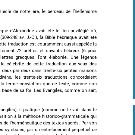
iècle de notre ère, le berceau de l’hellénisme
que d’Alexandrie avait été le lieu privilégié où,
09-248 av. J.-C.), la Bible hébraïque avait été
ette traduction est couramment aussi appelée la
actement 72 prêtres et savants hébreux (6 pour
lettres grecques, l’ont élaborée. Une légende
 la célébrité de cette traduction aux yeux des
s deux par deux dans trente-six petites maisons
vine, les trente-six traductions concordaient
 a la ferme conviction que ce texte, comme son
 la base de sa foi. Les Évangiles, comme on sait,
angiles), il pratique (comme on le voit dans le
position à la méthode historico-grammaticale qui
eurs de l’herméneutique des textes sacrés. Par son
 des symboles, par un entrelacement perpétuel de