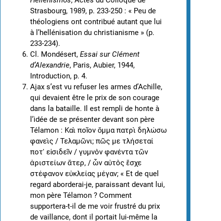
Hellenismos
, Actes du Colloque de
Strasbourg, 1989, p. 233-250 : « Peu de
théologiens ont contribué autant que lui
à l’hellénisation du christianisme » (p.
233-234).
Cl. Mondésert,
Essai sur Clément
d’Alexandrie
, Paris, Aubier, 1944,
Introduction, p. 4.
Ajax s’est vu refuser les armes d’Achille,
qui devaient être le prix de son courage
dans la bataille. Il est rempli de honte à
l’idée de se présenter devant son père
Télamon : Καὶ ποῖον ὄμμα πατρὶ δηλώσω
φανεὶς / Τελαμῶνι; πῶς με τλήσεταί
ποτ' εἰσιδεῖν / γυμνὸν φανέντα τῶν
ἀριστείων ἄτερ, / ὧν αὐτὸς ἔσχε
στέφανον εὐκλείας μέγαν; « Et de quel
regard aborderai-je, paraissant devant lui,
mon père Télamon ? Comment
supportera-t-il de me voir frustré du prix
de vaillance, dont il portait lui-même la