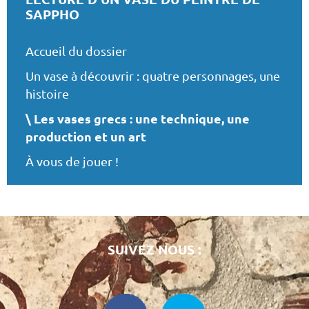
SAPPHO
Accueil du dossier
Un vase à découvrir : quatre personnages, une
histoire
Les vases grecs : une technique, une
production et un art
À vous de jouer !
SUIVEZ NOUS :