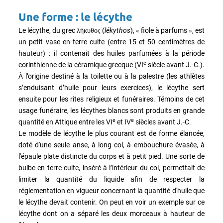
Une forme : le lécythe
Le lécythe, du grec
(
lékythos
), « fiole à parfums », est
λήκυθος
un petit vase en terre cuite (entre 15 et 50 centimètres de
hauteur) : il contenait des huiles parfumées à la période
e
corinthienne de la céramique grecque (VI
siècle avant J.-C.).
À l’origine destiné à la toilette ou à la palestre (les athlètes
s’enduisant d’huile pour leurs exercices), le lécythe sert
ensuite pour les rites religieux et funéraires. Témoins de cet
usage funéraire, les lécythes blancs sont produits en grande
e
e
quantité en Attique entre les VI
et IV
siècles avant J.-C.
Le modèle de lécythe le plus courant est de forme élancée,
doté d'une seule anse, à long col, à embouchure évasée, à
l'épaule plate distincte du corps et à petit pied. Une sorte de
bulbe en terre cuite, inséré à l’intérieur du col, permettait de
limiter la quantité du liquide afin de respecter la
réglementation en vigueur concernant la quantité d'huile que
le lécythe devait contenir. On peut en voir un exemple sur ce
lécythe dont on a séparé les deux morceaux à hauteur de