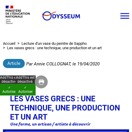
Aller
au
contenu
principal
Accueil
Lecture d'un vase du peintre de Sappho
Fil
Les vases grecs : une technique, une production et un art
d'Ariane
Article
Par
Annie COLLOGNAT
, le
19/04/2020
AddThis est
AddThis est
désactivé.
désactivé.
✓
✓
Autoriser
Autoriser
LES VASES GRECS : UNE
TECHNIQUE, UNE PRODUCTION
ET UN ART
Une forme, un artisan / artiste à découvrir