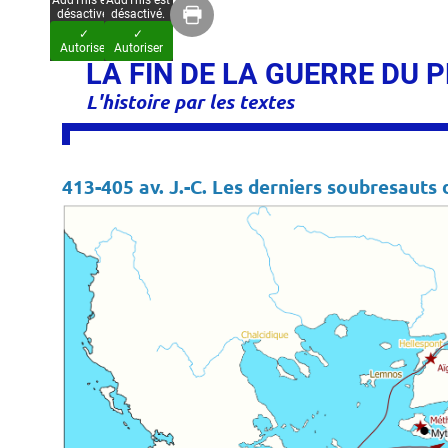
AddThis est
AddThis est
désactivé.
désactivé.
✓
✓
Autoriser
Autoriser
LA FIN DE LA GUERRE DU
L'histoire par les textes
413-405 av. J.-C. Les derniers soubresauts