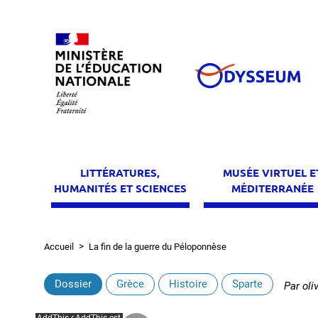
Aller
au
contenu
principal
LITTÉRATURES,
MUSÉE VIRTUEL E
HUMANITÉS ET SCIENCES
MÉDITERRANÉE
Accueil
La fin de la guerre du Péloponnèse
Fil
d'Ariane
Dossier
Grèce
Histoire
Sparte
Par
oli