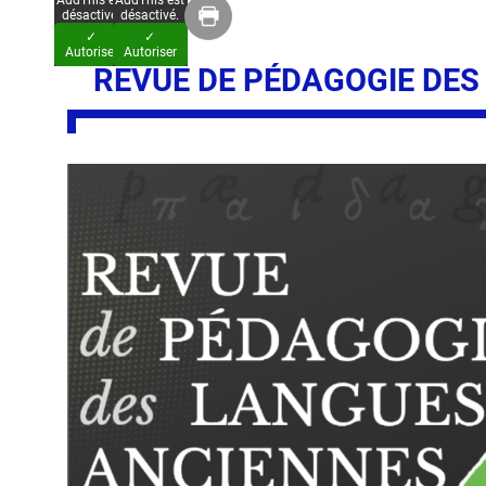
AddThis est
AddThis est
désactivé.
désactivé.
✓
✓
Autoriser
Autoriser
REVUE DE PÉDAGOGIE DES