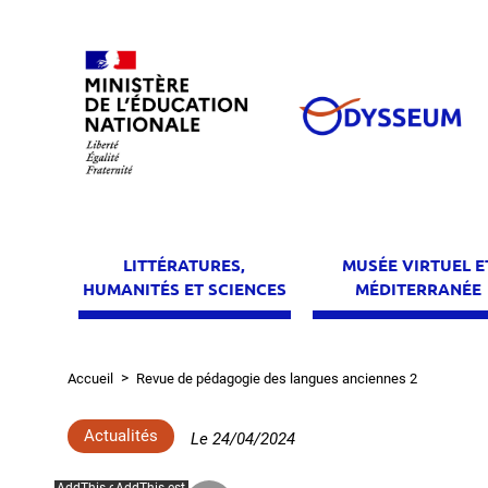
Aller
au
contenu
principal
LITTÉRATURES,
MUSÉE VIRTUEL E
HUMANITÉS ET SCIENCES
MÉDITERRANÉE
Accueil
Revue de pédagogie des langues anciennes 2
Fil
d'Ariane
Actualités
Le
24/04/2024