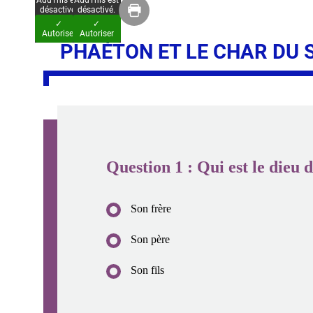
AddThis est
AddThis est
désactivé.
désactivé.
✓
✓
Autoriser
Autoriser
PHAÉTON ET LE CHAR DU 
Question
1
:
Qui est le dieu 
Son frère
Son père
Son fils