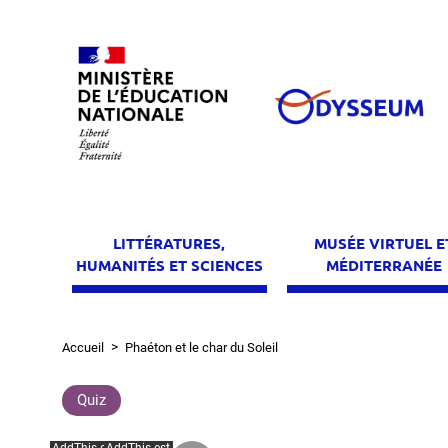
Aller
au
contenu
principal
LITTÉRATURES,
MUSÉE VIRTUEL E
HUMANITÉS ET SCIENCES
MÉDITERRANÉE
Accueil
Phaéton et le char du Soleil
Fil
d'Ariane
Quiz