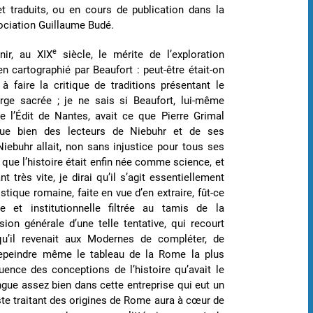
et traduits, ou en cours de publication dans la
ssociation Guillaume Budé.
e
nir, au XIX
siècle, le mérite de l’exploration
n cartographié par Beaufort : peut-être était-on
à faire la critique de traditions présentant le
erge sacrée ; je ne sais si Beaufort, lui-même
 l’Édit de Nantes, avait ce que Pierre Grimal
que bien des lecteurs de Niebuhr et de ses
Niebuhr allait, non sans injustice pour tous ses
ue l’histoire était enfin née comme science, et
ant très vite, je dirai qu’il s’agit essentiellement
stique romaine, faite en vue d’en extraire, fût-ce
e et institutionnelle filtrée au tamis de la
on générale d’une telle tentative, qui recourt
qu’il revenait aux Modernes de compléter, de
 repeindre même le tableau de la Rome la plus
nfluence des conceptions de l’histoire qu’avait le
ngue assez bien dans cette entreprise qui eut un
te traitant des origines de Rome aura à cœur de