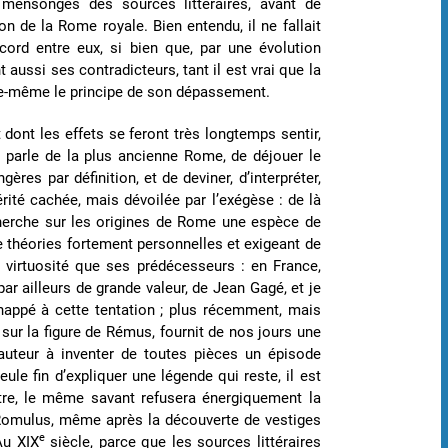
s mensonges des sources littéraires, avant de
n de la Rome royale. Bien entendu, il ne fallait
ord entre eux, si bien que, par une évolution
aussi ses contradicteurs, tant il est vrai que la
lle-même le principe de son dépassement.
 dont les effets se feront très longtemps sentir,
on parle de la plus ancienne Rome, de déjouer le
es par définition, et de deviner, d’interpréter,
rité cachée, mais dévoilée par l’exégèse : de là
recherche sur les origines de Rome une espèce de
de théories fortement personnelles et exigeant de
 virtuosité que ses prédécesseurs : en France,
par ailleurs de grande valeur, de Jean Gagé, et je
appé à cette tentation ; plus récemment, mais
 sur la figure de Rémus, fournit de nos jours une
 auteur à inventer de toutes pièces un épisode
eule fin d’expliquer une légende qui reste, il est
tre, le même savant refusera énergiquement la
e Romulus, même après la découverte de vestiges
e
Au XIX
siècle, parce que les sources littéraires