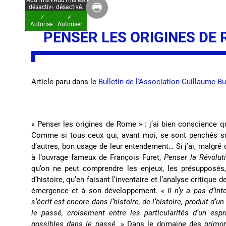
AddThis est
AddThis est
désactivé.
désactivé.
✓
✓
Autoriser
Autoriser
PENSER LES ORIGINES DE
Article paru dans le
Bulletin de l'Association Guillaume B
« Penser les origines de Rome » : j’ai bien conscience q
Comme si tous ceux qui, avant moi, se sont penchés sur 
d’autres, bon usage de leur entendement… Si j’ai, malgré cel
à l’ouvrage fameux de François Furet,
Penser la Révolut
qu’on ne peut comprendre les enjeux, les présupposés, 
d’histoire, qu’en faisant l’inventaire et l’analyse critique
émergence et à son développement.
« Il n’y a pas d’int
s’écrit est encore dans l’histoire, de l’histoire, produit d’u
le passé, croisement entre les particularités d’un e
possibles dans le passé. »
Dans le domaine des
primo