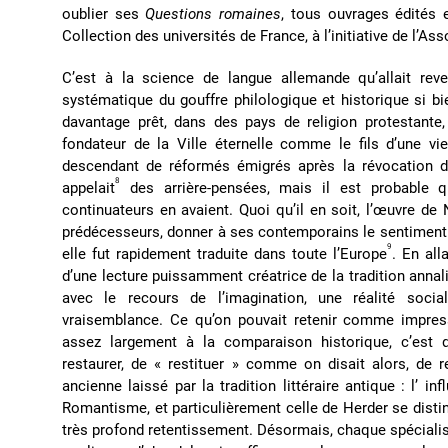
oublier ses
Questions romaines
, tous ouvrages édités 
Collection des universités de France, à l’initiative de l’A
C’est à la science de langue allemande qu’allait reve
systématique du gouffre philologique et historique si bie
davantage prêt, dans des pays de religion protestante, 
fondateur de la Ville éternelle comme le fils d’une vi
descendant de réformés émigrés après la révocation de
8
appelait
des arrière-pensées, mais il est probable 
continuateurs en avaient. Quoi qu’il en soit, l’œuvre de 
prédécesseurs, donner à ses contemporains le sentiment q
9
elle fut rapidement traduite dans toute l’Europe
. En all
d’une lecture puissamment créatrice de la tradition annali
avec le recours de l’imagination, une réalité social
vraisemblance. Ce qu’on pouvait retenir comme impressi
assez largement à la comparaison historique, c’est 
restaurer, de « restituer » comme on disait alors, de
ancienne laissé par la tradition littéraire antique : l’ i
Romantisme, et particulièrement celle de Herder se disti
très profond retentissement. Désormais, chaque spécialis