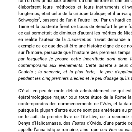
fut l’un des principaux ateliers où une histoire et une ph
élaborèrent leurs méthodes et leurs instruments d’inve
longtemps, était celui de la critique biblique, et il arri
6
Schwegler
, passent de l’un à l’autre lieu. Par un hardi c
Taine et la postérité firent de Louis de Beaufort le père 
ce qui permettait de diminuer d’autant les mérites de Nieb
en réalité l’auteur de la
Dissertation
n’avait demandé à l
exemple de ce que devait être une histoire digne de ce nom
sur l’Empire, persuadé que l’histoire des premiers temps 
par lesquelles je prouve cette incertitude sont donc
contemporains aux événements. Cette disette a deux c
Gaulois ; la seconde, et la plus forte, le peu d’appli
pendant les cinq premiers siècles et le peu d’usage qu’ils fi
C’était en peu de mots définir admirablement ce qui est l
épistémologique majeur pour toute étude de la Rome la 
contemporains des commencements de l’
Vrbs
, et la dat
puisque la plupart d’entre eux ne sont pas antérieurs au prem
on le sait, du premier livre de Tite-Live, de la seconde 
Denys d’Halicarnasse, des
Fastes
d’Ovide, d’une partie d
appelle l’annalistique romaine, ainsi que des
Vies
consac