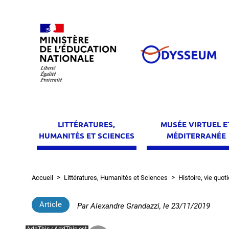
Aller
au
contenu
principal
LITTÉRATURES,
MUSÉE VIRTUEL E
HUMANITÉS ET SCIENCES
MÉDITERRANÉE
Accueil
Littératures, Humanités et Sciences
Histoire, vie quot
Fil
d'Ariane
Article
Par
Alexandre Grandazzi
, le
23/11/2019