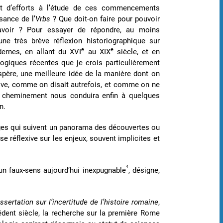
ant d’efforts à l’étude de ces commencements
sance de l’
Vrbs
? Que doit-on faire pour pouvoir
savoir ? Pour essayer de répondre, au moins
une très brève réflexion historiographique sur
e
e
ernes, en allant du XVI
au XIX
siècle, et en
ogiques récentes que je crois particulièrement
espère, une meilleure idée de la manière dont on
tive, comme on disait autrefois, et comme on ne
Ce cheminement nous conduira enfin à quelques
n.
pages qui suivent un panorama des découvertes ou
e réflexive sur les enjeux, souvent implicites et
4
n faux-sens aujourd’hui inexpugnable
, désigne,
ssertation sur l’incertitude de l’histoire romaine
,
édent siècle, la recherche sur la première Rome