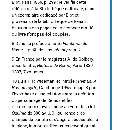
Blot, Paris 1866, p. 299 ; je vérifie cette
référence à la Bibliothèque nationale, dans
un exemplaire dédicacé par Blot et
provenant de la bibliothèque de Renan :
beaucoup des pages de la seconde moitié
du livre n’ont pas été coupées.
8 Dans sa préface à notre
Fondation de
Rome…,
p. XII de l’
op. cit. supra
n. 2.
9 En France par le magistrat A. de Golbéry,
sous le titre,
Histoire de Rome
, Paris 1830-
1837, 7 volumes.
10 Dû à T. P. Wiseman, et intitulé :
Remus. A
Roman myth
, Cambridge 1995 : chap. 8 pour
l’hypothèse d’une relation entre la création
du personnage de Rémus et les
circonstances ayant mené au vote de la loi
Ogulnia
de 300 av. J.C., qui rendait les
charges de pontife et d’augure accessibles à
la plèbe, la mort de Rémus renvoyant quant