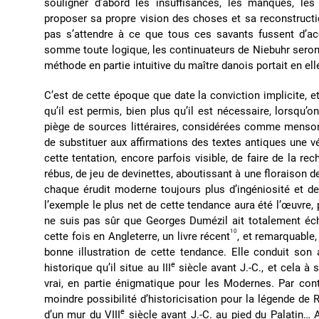
souligner d’abord les insuffisances, les manques, le
proposer sa propre vision des choses et sa reconstructio
pas s’attendre à ce que tous ces savants fussent d’acc
somme toute logique, les continuateurs de Niebuhr seront 
méthode en partie intuitive du maître danois portait en e
C’est de cette époque que date la conviction implicite, et
qu’il est permis, bien plus qu’il est nécessaire, lorsqu’
piège de sources littéraires, considérées comme mensongèr
de substituer aux affirmations des textes antiques une vé
cette tentation, encore parfois visible, de faire de la 
rébus, de jeu de devinettes, aboutissant à une floraison 
chaque érudit moderne toujours plus d’ingéniosité et de
l’exemple le plus net de cette tendance aura été l’œuvre, 
ne suis pas sûr que Georges Dumézil ait totalement éch
10
cette fois en Angleterre, un livre récent
, et remarquable,
bonne illustration de cette tendance. Elle conduit son
e
historique qu’il situe au III
siècle avant J.-C., et cela à s
vrai, en partie énigmatique pour les Modernes. Par con
moindre possibilité d’historicisation pour la légende d
e
d’un mur du VIII
siècle avant J.-C. au pied du Palatin… 