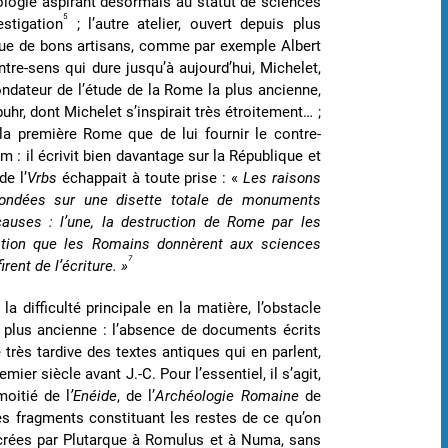
ilologie aspirant désormais au statut de sciences
5
stigation
; l’autre atelier, ouvert depuis plus
va que de bons artisans, comme par exemple Albert
ontre-sens qui dure jusqu’à aujourd’hui, Michelet,
fondateur de l’étude de la Rome la plus ancienne,
uhr, dont Michelet s’inspirait très étroitement… ;
a première Rome que de lui fournir le contre-
 : il écrivit bien davantage sur la République et
de l’
Vrbs
échappait à toute prise : «
Les raisons
 fondées sur une disette totale de monuments
auses : l’une, la destruction de Rome par les
cation que les Romains donnèrent aux sciences
7
rent de l’écriture. »
a difficulté principale en la matière, l’obstacle
plus ancienne : l’absence de documents écrits
e très tardive des textes antiques qui en parlent,
ier siècle avant J.-C. Pour l’essentiel, il s’agit,
moitié de l
’Enéide
, de l’
Archéologie Romaine
de
es fragments constituant les restes de ce qu’on
rées par Plutarque à Romulus et à Numa, sans