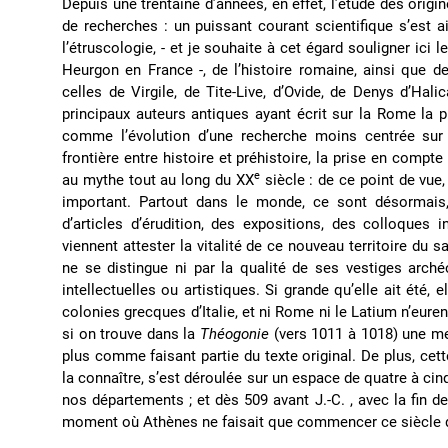
Depuis une trentaine d’années, en effet, l’étude des ori
de recherches : un puissant courant scientifique s’est a
l’étruscologie, - et je souhaite à cet égard souligner ic
Heurgon en France -, de l’histoire romaine, ainsi que 
celles de Virgile, de Tite-Live, d’Ovide, de Denys d’Hal
principaux auteurs antiques ayant écrit sur la Rome la p
comme l’évolution d’une recherche moins centrée sur
frontière entre histoire et préhistoire, la prise en compte
e
au mythe tout au long du XX
siècle : de ce point de vue
important. Partout dans le monde, ce sont désormais,
d’articles d’érudition, des expositions, des colloques i
viennent attester la vitalité de ce nouveau territoire du
ne se distingue ni par la qualité de ses vestiges arch
intellectuelles ou artistiques. Si grande qu’elle ait été,
colonies grecques d’Italie, et ni Rome ni le Latium n’eu
si on trouve dans la
Théogonie
(vers 1011 à 1018) une me
plus comme faisant partie du texte original. De plus, cet
la connaître, s’est déroulée sur un espace de quatre à cinq
nos départements ; et dès 509 avant J.-C. , avec la fin d
moment où Athènes ne faisait que commencer ce siècle qui a