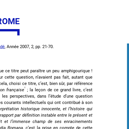
 ROME
udé
, Année 2007, 2, pp. 21-70.
ue ce titre peut paraître un peu amphigourique !
cette question, n’avaient pas fait, autant que
a, choisi ce titre, c’est, bien sûr, par référence
1
ion française
; la leçon de ce grand livre, c’est
les perspectives, dans l’étude d’une question
 des courants intellectuels qui ont contribué à son
erprétation historique innocente, et l’histoire qui
n rapport par définition instable entre le présent et
sprit et l’immense champ de ses enracinements
rdia Romana
, c’est la prise en compte de cette