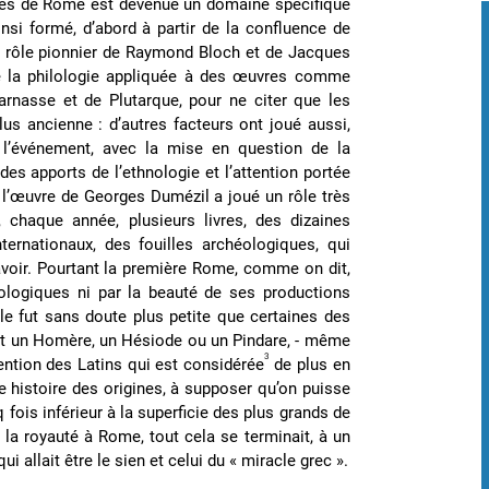
gines de Rome est devenue un domaine spécifique
insi formé, d’abord à partir de la confluence de
i le rôle pionnier de Raymond Bloch et de Jacques
de la philologie appliquée à des œuvres comme
icarnasse et de Plutarque, pour ne citer que les
lus ancienne : d’autres facteurs ont joué aussi,
 l’événement, avec la mise en question de la
 des apports de l’ethnologie et l’attention portée
, l’œuvre de Georges Dumézil a joué un rôle très
 chaque année, plusieurs livres, des dizaines
nternationaux, des fouilles archéologiques, qui
 savoir. Pourtant la première Rome, comme on dit,
éologiques ni par la beauté de ses productions
 elle fut sans doute plus petite que certaines des
rent un Homère, un Hésiode ou un Pindare, - même
3
ntion des Latins qui est considérée
de plus en
te histoire des origines, à supposer qu’on puisse
 fois inférieur à la superficie des plus grands de
e la royauté à Rome, tout cela se terminait, à un
llait être le sien et celui du « miracle grec ».