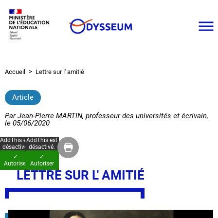
Aller
au
contenu
principal
Accueil
Lettre sur l' amitié
Fil
d'Ariane
Article
Par
Jean-Pierre MARTIN, professeur des universités et écrivain
,
le
05/06/2020
AddThis est
AddThis est
désactivé.
désactivé.
✓
✓
Autoriser
Autoriser
LETTRE SUR L' AMITIÉ