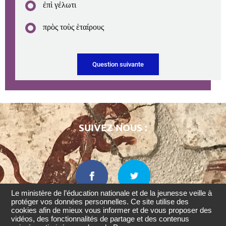
ἐπὶ
γέλωτι
πρὸς
τοὺς
ἑταίρους
SUIVEZ NOUS :
Le ministère de l’éducation nationale et de la jeunesse veille à
protéger vos données personnelles. Ce site utilise des
cookies afin de mieux vous informer et de vous proposer des
Retourner
vidéos, des fonctionnalités de partage et des contenus
en