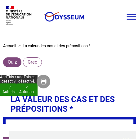
Aller
au
contenu
principal
Accueil
La valeur des cas et des prépositions *
Fil
d'Ariane
Quiz
Grec
AddThis est
AddThis est
désactivé.
désactivé.
✓
✓
Autoriser
Autoriser
LA VALEUR DES CAS ET DES
PRÉPOSITIONS *