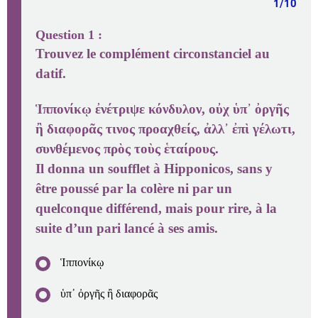
1/10
Question
1
:
Trouvez le complément circonstanciel au
datif.
Ἱππονίκῳ ἐνέτριψε κόνδυλον, οὐχ ὑπ᾽ ὀργῆς
ἢ διαφορᾶς τινος προαχθείς, ἀλλ᾽ ἐπὶ γέλωτι,
συνθέμενος πρὸς τοὺς ἑταίρους.
Il donna un soufflet à Hipponicos, sans y
être poussé par la colère ni par un
quelconque différend, mais pour rire, à la
suite d’un pari lancé à ses amis.
Ἱππονίκῳ
ὑπ᾽ ὀργῆς ἢ διαφορᾶς