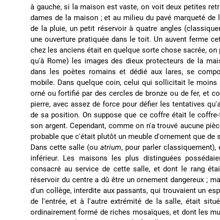
à gauche, si la maison est vaste, on voit deux petites re
dames de la maison ; et au milieu du pavé marqueté de la 
de la pluie, un petit réservoir à quatre angles (classiq
une ouverture pratiquée dans le toit. Un auvent ferme cet
chez les anciens était en quelque sorte chose sacrée, on
qu'à Rome) les images des dieux protecteurs de la maiso
dans les poètes romains et dédié aux lares, se compos
mobile. Dans quelque coin, celui qui sollicitait le moins 
orné ou fortifié par des cercles de bronze ou de fer, et 
pierre, avec assez de force pour défier les tentatives qu'
de sa position. On suppose que ce coffre était le coffre-
son argent. Cependant, comme on n'a trouvé aucune pièce
probable que c'était plutôt un meuble d'ornement que de s
Dans cette salle (ou
atrium
, pour parler classiquement), 
inférieur. Les maisons les plus distinguées possédai
consacré au service de cette salle, et dont le rang ét
réservoir du centre a dû être un ornement dangereux ; mai
d'un collège, interdite aux passants, qui trouvaient un e
de l'entrée, et à l'autre extrémité de la salle, était s
ordinairement formé de riches mosaïques, et dont les mur