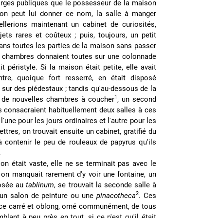
harges publiques que le possesseur de la maison
 on peut lui donner ce nom, la salle à manger
ellerions maintenant un cabinet de curiosités,
ets rares et coûteux ; puis, toujours, un petit
 dans toutes les parties de la maison sans passer
s chambres donnaient toutes sur une colonnade
éristyle. Si la maison était petite, elle avait
tre, quoique fort resserré, en était disposé
s sur des piédestaux ; tandis qu'au-dessous de la
1
r de nouvelles chambres à coucher
, un second
ns consacraient habituellement deux salles à ces
e l'une pour les jours ordinaires et l'autre pour les
ettres, on trouvait ensuite un cabinet, gratifié du
à contenir le peu de rouleaux de papyrus qu'ils
.
on était vaste, elle ne se terminait pas avec le
is on manquait rarement d'y voir une fontaine, un
posée au
tablinum
, se trouvait la seconde salle à
2
 un salon de peinture ou une
pinacotheca
. Ces
e carré et oblong, orné communément, de tous
lant à peu près en tout, si ce n'est qu'il était