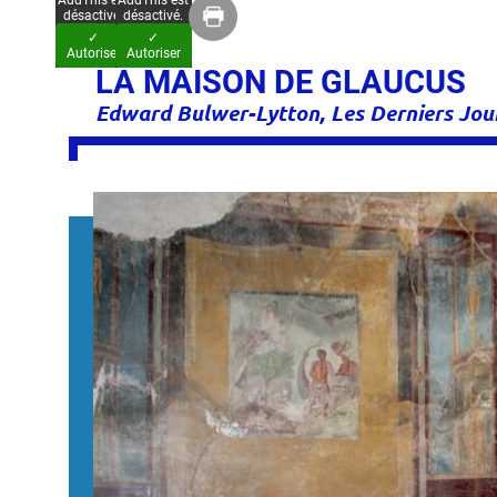
AddThis est
AddThis est
désactivé.
désactivé.
✓
✓
Autoriser
Autoriser
LA MAISON DE GLAUCUS
Edward Bulwer-Lytton, Les Derniers Jours