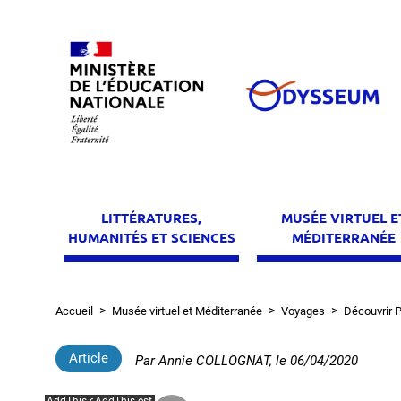
Aller
au
contenu
principal
LITTÉRATURES,
MUSÉE VIRTUEL E
HUMANITÉS ET SCIENCES
MÉDITERRANÉE
Accueil
Musée virtuel et Méditerranée
Voyages
Découvrir 
Fil
d'Ariane
Article
Par
Annie COLLOGNAT
, le
06/04/2020