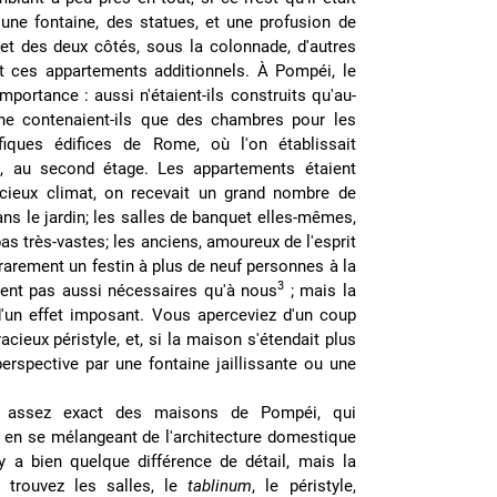
 une fontaine, des statues, et une profusion de
r, et des deux côtés, sous la colonnade, d'autres
t ces appartements additionnels. À Pompéi, le
portance : aussi n'étaient-ils construits qu'au-
 ne contenaient-ils que des chambres pour les
fiques édifices de Rome, où l'on établissait
m
, au second étage. Les appartements étaient
icieux climat, on recevait un grand nombre de
dans le jardin; les salles de banquet elles-mêmes,
as très-vastes; les anciens, amoureux de l'esprit
t rarement un festin à plus de neuf personnes à la
3
aient pas aussi nécessaires qu'à nous
; mais la
 d'un effet imposant. Vous aperceviez d'un coup
gracieux péristyle, et, si la maison s'étendait plus
 perspective par une fontaine jaillissante ou une
e assez exact des maisons de Pompéi, qui
 en se mélangeant de l'architecture domestique
a bien quelque différence de détail, mais la
 trouvez les salles, le
tablinum
, le péristyle,