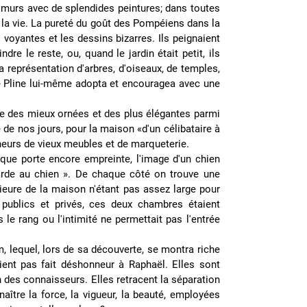
 murs avec de splendides peintures; dans toutes
de la vie. La pureté du goût des Pompéiens dans la
 voyantes et les dessins bizarres. Ils peignaient
dre le reste, ou, quand le jardin était petit, ils
la représentation d'arbres, d'oiseaux, de temples,
que Pline lui-même adopta et encouragea avec une
ne des mieux ornées et des plus élégantes parmi
de nos jours, pour la maison «d'un célibataire à
nneurs de vieux meubles et de marqueterie.
ïque porte encore empreinte, l'image d'un chien
rde au chien ». De chaque côté on trouve une
rieure de la maison n'étant pas assez large pour
 publics et privés, ces deux chambres étaient
 le rang ou l'intimité ne permettait pas l'entrée
m, lequel, lors de sa découverte, se montra riche
aient pas fait déshonneur à Raphaël. Elles sont
n des connaisseurs. Elles retracent la séparation
naître la force, la vigueur, la beauté, employées