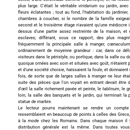
plus large. C'était le véritable
viridarium
ou jardin, avec
fleurs éclatantes ; tout au fond, l'habitation du jardinie
chambres à coucher, si le nombre de la famille exigeai
second et le troisième étage n'avaient qu'une médiocre im
dessus d'une partie assez restreinte de la maison, et
esclaves; différant, sous ce rapport, des plus magni
fréquemment la principale salle à manger,
cœnaculu
ordinairement de moyenne grandeur : car, dans ce dél
visiteurs dans le péristyle, ou portique, dans la salle ou 
quoique ornées avec soin et situées avec goût, n'étaient p
et d'une société choisie, haïssaient la foule, et donnaien
fois, de sorte que de larges salles à manger ne leur ét
suite des pièces que l'on voyait en entrant devait être
d'œil la salle richement pavée et peinte, le
tablinum
, le 
loin, la salle des banquets et le jardin, qui terminait la
statue de marbre.
Le lecteur pourra maintenant se rendre un compt
ressemblaient en beaucoup de points à celles des Grecs,
à la mode chez les Romains. Dans chaque maison il y 
distribution générale est la même. Dans toutes vous