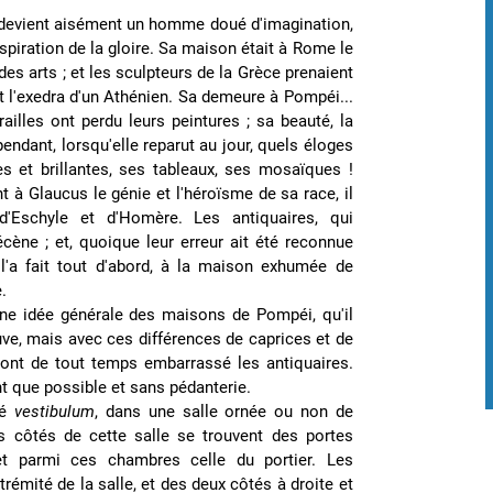
ue devient aisément un homme doué d'imagination,
inspiration de la gloire. Sa maison était à Rome le
es arts ; et les sculpteurs de la Grèce prenaient
et l'exedra d'un Athénien. Sa demeure à Pompéi...
illes ont perdu leurs peintures ; sa beauté, la
pendant, lorsqu'elle reparut au jour, quels éloges
es et brillantes, ses tableaux, ses mosaïques !
t à Glaucus le génie et l'héroïsme de sa race, il
d'Eschyle et d'Homère. Les antiquaires, qui
cène ; et, quoique leur erreur ait été reconnue
l'a fait tout d'abord, à la maison exhumée de
.
 une idée générale des maisons de Pompéi, qu'il
uve, mais avec ces différences de caprices et de
, ont de tout temps embarrassé les antiquaires.
t que possible et sans pédanterie.
lé
vestibulum
, dans une salle ornée ou non de
s côtés de cette salle se trouvent des portes
t parmi ces chambres celle du portier. Les
rémité de la salle, et des deux côtés à droite et