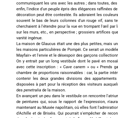
communiquant les uns avec les autres ; dans toutes, des
enfin, l'indice d'un peuple épris des élégances raffinées 
décoration peut être contestée. Ils adoraient les couleurs
souvent le bas de leurs colonnes d'un rouge vif, sans tein
cherchaient à l'étendre pour la vue en trompant l'œil par 
sur les murs, etc., en perspective ; grossiers artifices 
vanité ingénue.
La maison de Glaucus était une des plus petites, mais u
les maisons particulières de Pompéi. Ce serait un modèle 
Mayfair» et l'envie et le désespoir des garçons collectio
On y entrait par un long vestibule dont le pavé en mosa
avec cette inscription : « C
ave canem
» ou « Prends ga
chambre de proportions raisonnables : car, la partie inté
contenir les deux grandes divisions des appartements
disposées à part pour la réception des visiteurs auxquels
des
penetralia
de la maison.
En avançant un peu dans le vestibule on rencontre l'atriu
de peintures qui, sous le rapport de l'expression, n'aur
maintenant au Musée napolitain, où elles font l'admiratio
d'Achille et de Briséis. Qui pourrait s'empêcher de recon