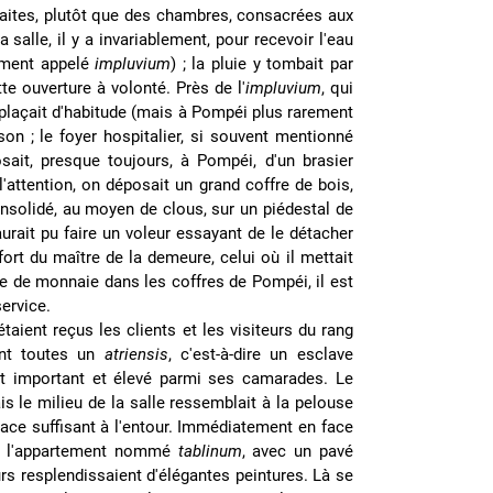
traites, plutôt que des chambres, consacrées aux
salle, il y a invariablement, pour recevoir l'eau
uement appelé
impluvium
) ; la pluie y tombait par
te ouverture à volonté. Près de l'
impluvium
, qui
 plaçait d'habitude (mais à Pompéi plus rarement
n ; le foyer hospitalier, si souvent mentionné
ait, presque toujours, à Pompéi, d'un brasier
l'attention, on déposait un grand coffre de bois,
consolidé, au moyen de clous, sur un piédestal de
aurait pu faire un voleur essayant de le détacher
fort du maître de la demeure, celui où il mettait
 de monnaie dans les coffres de Pompéi, il est
ervice.
étaient reçus les clients et les visiteurs du rang
ent toutes un
atriensis
, c'est-à-dire un esclave
ait important et élevé parmi ses camarades. Le
s le milieu de la salle ressemblait à la pelouse
space suffisant à l'entour. Immédiatement en face
itué l'appartement nommé
tablinum
, avec un pavé
s resplendissaient d'élégantes peintures. Là se