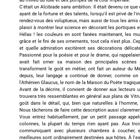
C'était un Alcibiade sans ambition. Il était devenu ce q
ayant de la fortune et des talents, lorsqu'il est privé de l'
rendez-vous des voluptueux, mais aussi de tous les amis d
plaisir à montrer leur science en décorant les portiques 
Hélas ! les couleurs en sont fanées maintenant, les mura
grâce et le fini de ses ornements, tout cela n'est plus. Ce
et quelle admiration excitèrent ses décorations délicat
Passionné pour la poésie et pour le drame, qui rappelaien
avait fait orner sa maison des principales scènes 
transforment le goût en métier, ont fait un auteur du Mé
depuis, leur langage a continué de donner, comme on 
l'Athénien Glaucus, le nom de la Maison du Poète tragique
Avant de la décrire, il convient de donner aux lecteurs
trouvera très ressemblantes en général aux plans de Vitr
goût dans le détail, qui, bien que naturelles à l'homme
Nous tâcherons de faire cette description aussi clairemen
Vous entrez habituellement, par un petit passage appe
colonnes, la plupart du temps n'en ayant pas. Aux troi
communiquant avec plusieurs chambres à coucher, e
meilleures sont ordinairement destinées aux hôtes. À l'ext