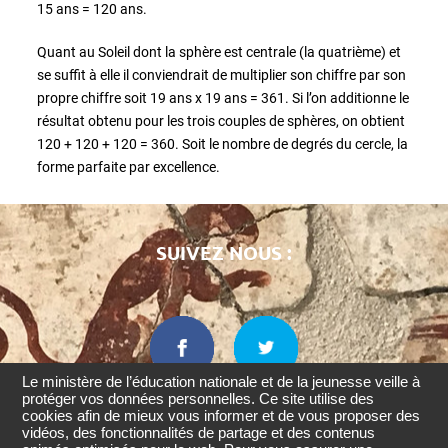
15 ans = 120 ans.
Quant au Soleil dont la sphère est centrale (la quatrième) et
se suffit à elle il conviendrait de multiplier son chiffre par son
propre chiffre soit 19 ans x 19 ans = 361. Si l’on additionne le
résultat obtenu pour les trois couples de sphères, on obtient
120 + 120 + 120 = 360. Soit le nombre de degrés du cercle, la
forme parfaite par excellence.
SUIVEZ NOUS :
Le ministère de l’éducation nationale et de la jeunesse veille à
protéger vos données personnelles. Ce site utilise des
cookies afin de mieux vous informer et de vous proposer des
Retourner
vidéos, des fonctionnalités de partage et des contenus
en