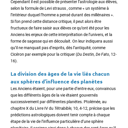
Cependant il est possible de présenter l’astrologie aux élèves,
selon la formule de Levi strauss , comme « un système à
l’intérieur duquel l’homme a pensé durant des millénaires ».
Si l’on prend cette distance critique, il peut alors être
fructueux de faire saisir aux élèves ce qu’ont été pour les
Anciens les enjeux de cette interprétation de l’univers, et la
forme de sagesse qui en découlait. On leur indiquera aussi
qu’il ne manquait pas d’esprits, dès l’antiquité, comme
Cicéron par exemple pour la critiquer (
Du Destin, De Fato
, 12-
16).
La division des âges de la vie liés chacun
aux sphères d’influence des planètes
Les Anciens étaient, pour une partie d’entre eux, convaincus
que les différents âges de la vie étaient gouvernés
successivement par différentes planètes. Ptolémée, au
chapitre X du Livre IV du
Tétrabible,
10, 4-12, précise que les
prédictions astrologiques doivent tenir compte à chaque
étape de la vie de l’influence particulière d’une sphère
planétaire. Il assigne ainsi donc à chacun des sept âges qu'il