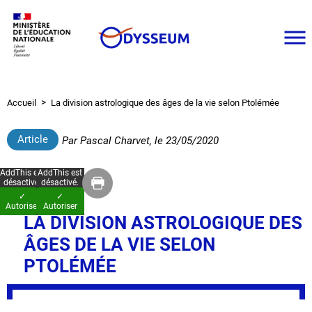
Aller
au
contenu
principal
Accueil
La division astrologique des âges de la vie selon Ptolémée
Fil
d'Ariane
Article
Par
Pascal Charvet
, le
23/05/2020
AddThis est
AddThis est
désactivé.
désactivé.
✓
✓
Autoriser
Autoriser
LA DIVISION ASTROLOGIQUE DES
ÂGES DE LA VIE SELON
PTOLÉMÉE