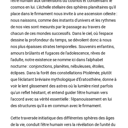
l'être humain aux dimensions du cosmos et condensant le
cosmos en lui. L'échelle stellaire des sphères planétaires qu'il
place dans le firmament nous invite à une ascension céleste :
nous naissons, comme des instants d'univers et les rythmes
de nos vies sont mesurés par le passage au travers de
chacun de ces mondes successifs. Dans le ciel, où l'espace
dessine la profondeur du temps, se dévoilent donc à nous
nos plus épaisses strates temporelles. Souvenirs enfantins,
amours brûlants et fugaces de l'adolescence, rêves de
l'adulte, notre existence se nomme ici dans l'alphabet
nocturne : conjonctions, planètes, nébuleuses, étoiles,
éclipses. Dans la forêt des constellations Ptolémée, plutôt
que l'éclatant bréviaire mythologique d'Ératosthène, donne à
voir le lent glissement des astres où la lumière n'est parfois
qu'un reflet hésitant, et entend guider l'être humain vers
l'accord avec sa vérité essentielle : l'épanouissement en lui
des structures qu'il a en commun avec le firmament.
Cette traversée initiatique des différentes sphères des âges
de la vie, conduit l'être humain vers la révélation de l'unité du