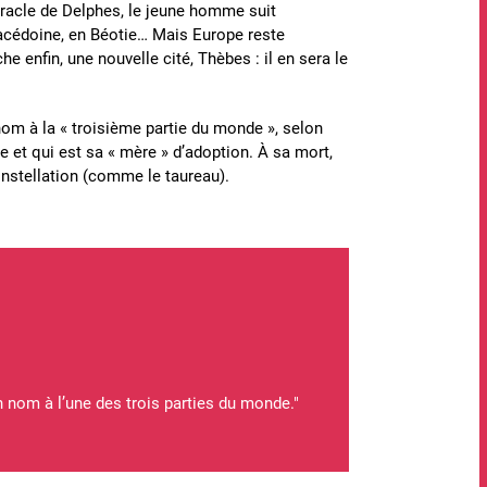
oracle de Delphes, le jeune homme suit
acédoine, en Béotie… Mais Europe reste
 enfin, une nouvelle cité, Thèbes : il en sera le
om à la « troisième partie du monde », selon
ique et qui est sa « mère » d’adoption. À sa mort,
onstellation (comme le taureau).
on nom à l’une des trois parties du monde."