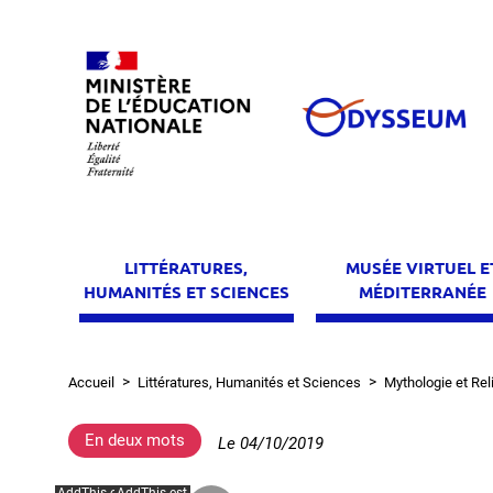
Aller
au
contenu
principal
LITTÉRATURES,
MUSÉE VIRTUEL E
HUMANITÉS ET SCIENCES
MÉDITERRANÉE
Accueil
Littératures, Humanités et Sciences
Mythologie et Rel
Fil
d'Ariane
En deux mots
Le
04/10/2019