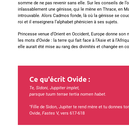
somme de ne pas revenir sans elle. Sur les conseils de l’
inlassablement une génisse, qui le mène en Thrace, en M
introuvable. Alors Cadmos fonde, là où la génisse se couche
roi et il enseignera l’alphabet phénicien à ses sujets.
Princesse venue d’Orient en Occident, Europe donne son n
les mots d’Ovide : la terre qui fait face à l’Asie et à l’Afr
elle aurait été mise au rang des divinités et changée en c
Ce qu'écrit Ovide :
Te, Sidoni, Juppiter implet,
parsque tuum terrae tertia nomen habet.
"Fille de Sidon, Jupiter te rend mère et tu donnes t
Ovide,
Fastes
V, vers 617-618