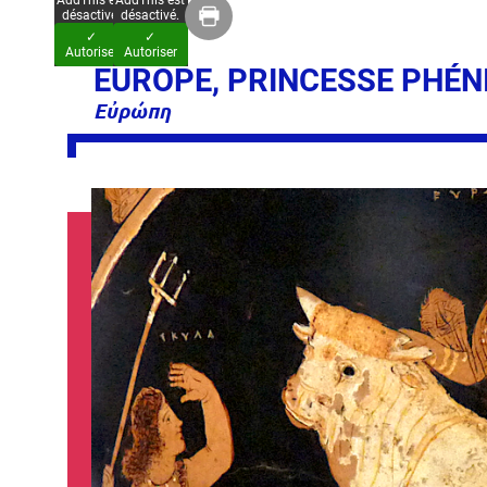
AddThis est
AddThis est
désactivé.
désactivé.
✓
✓
Autoriser
Autoriser
EUROPE, PRINCESSE PHÉNI
Εὐρώπη