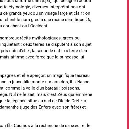
nnu sous la forme ὦπα (
ôpa
), qui désigne l’action
 cette étymologie, diverses interprétations ont
u de grands yeux ou un visage large et clair ; on
stes relient le nom grec à une racine sémitique
‘rb
,
 du couchant ou l’Occident.
e nombreux récits mythologiques, grecs ou
 inquiétant : deux terres se disputent à son sujet
pris soin d’elle ; la seconde est la « terre d’en
 mais affirme avec force que la princesse lui
mpagnes et elle aperçoit un magnifique taureau
uand la jeune fille monte sur son dos, il s’élance
nt, comme la voile d’un bateau ; poissons,
ège. Nul ne le sait, mais c’est Zeus qui emmène
e la légende situe au sud de l’île de Crète, à
Rhadamanthe (juge des Enfers avec son frère) et
 son fils Cadmos à la recherche de sa sœur et le