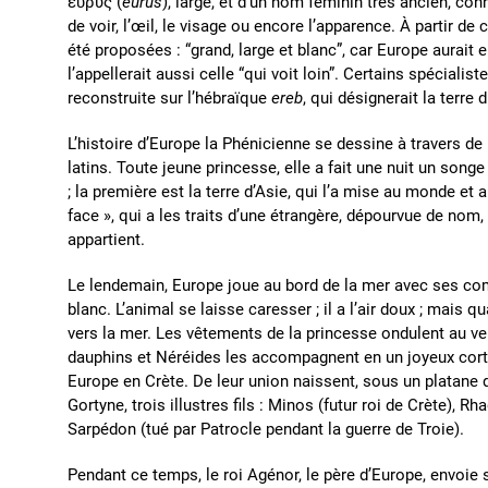
εὐρύς (
eurus
), large, et d’un nom féminin très ancien, co
de voir, l’œil, le visage ou encore l’apparence. À partir de
été proposées : “grand, large et blanc”, car Europe aurait e
l’appellerait aussi celle “qui voit loin”. Certains spéciali
reconstruite sur l’hébraïque
ereb
, qui désignerait la terre
L’histoire d’Europe la Phénicienne se dessine à travers d
latins. Toute jeune princesse, elle a fait une nuit un songe
; la première est la terre d’Asie, qui l’a mise au monde et a 
face », qui a les traits d’une étrangère, dépourvue de nom,
appartient.
Le lendemain, Europe joue au bord de la mer avec ses co
blanc. L’animal se laisse caresser ; il a l’air doux ; mais q
vers la mer. Les vêtements de la princesse ondulent au ve
dauphins et Néréides les accompagnent en un joyeux cort
Europe en Crète. De leur union naissent, sous un platane qu
Gortyne, trois illustres fils : Minos (futur roi de Crète), 
Sarpédon (tué par Patrocle pendant la guerre de Troie).
Pendant ce temps, le roi Agénor, le père d’Europe, envoie