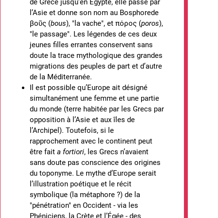
de Grèce jusqu’en Égypte, elle passe par
l’Asie et donne son nom au Bosphorede
βοῦς (
bous
), "la vache", et πόρος (
poros
),
"le passage". Les légendes de ces deux
jeunes filles errantes conservent sans
doute la trace mythologique des grandes
migrations des peuples de part et d’autre
de la Méditerranée.
Il est possible qu’Europe ait désigné
simultanément une femme et une partie
du monde (terre habitée par les Grecs par
opposition à l’Asie et aux îles de
l’Archipel). Toutefois, si le
rapprochement avec le continent peut
être fait
a fortiori
, les Grecs n’avaient
sans doute pas conscience des origines
du toponyme. Le mythe d’Europe
serait
l’illustration poétique et le récit
symbolique (la métaphore ?) de la
"pénétration" en Occident - via les
Phéniciens, la Crète et l’Égée - des