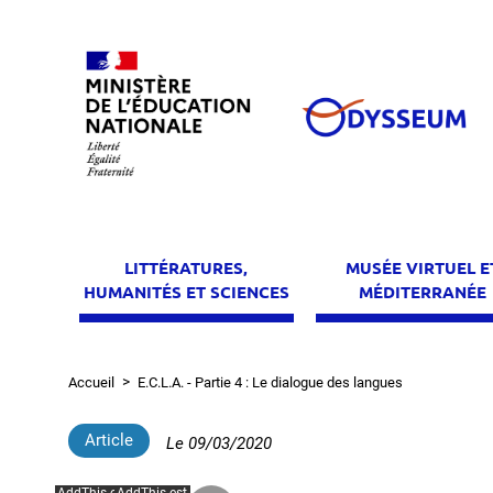
Aller
au
contenu
principal
LITTÉRATURES,
MUSÉE VIRTUEL E
HUMANITÉS ET SCIENCES
MÉDITERRANÉE
Accueil
E.C.L.A. - Partie 4 : Le dialogue des langues
Fil
d'Ariane
Article
Le
09/03/2020