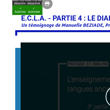
AddThis est
AddThis est
désactivé.
désactivé.
✓
✓
Autoriser
Autoriser
E.C.L.A. - PARTIE 4 : LE 
Un témoignage de Manuelle BEZIADE, Pro