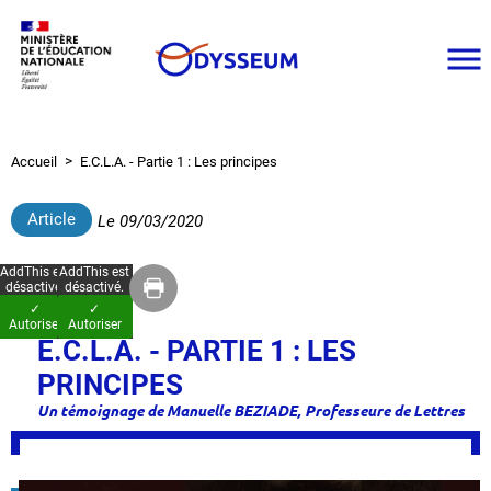
Aller
au
contenu
principal
Accueil
E.C.L.A. - Partie 1 : Les principes
Fil
d'Ariane
Article
Le
09/03/2020
AddThis est
AddThis est
désactivé.
désactivé.
✓
✓
Autoriser
Autoriser
E.C.L.A. - PARTIE 1 : LES
PRINCIPES
Un témoignage de Manuelle BEZIADE, Professeure de Lettres