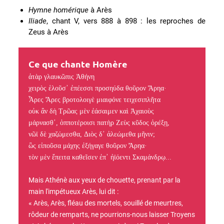
Hymne homérique
à Arès
Iliade
, chant V, vers 888 à 898 : les reproches de
Zeus à Arès
Ce que chante Homère
ἀτὰρ γλαυκῶπις Ἀθήνη
χειρὸς ἑλοῦσ᾽ ἐπέεσσι προσηύδα θοῦρον Ἄρηα·
Ἆρες Ἄρες βροτολοιγὲ μιαιφόνε τειχεσιπλῆτα
οὐκ ἂν δὴ Τρῶας μὲν ἐάσαιμεν καὶ Ἀχαιοὺς
μάρνασθ᾽, ὁπποτέροισι πατὴρ Ζεὺς κῦδος ὀρέξῃ,
νῶϊ δὲ χαζώμεσθα, Διὸς δ᾽ ἀλεώμεθα μῆνιν;
ὣς εἰποῦσα μάχης ἐξήγαγε θοῦρον Ἄρηα·
τὸν μὲν ἔπειτα καθεῖσεν ἐπ᾽ ἠϊόεντι Σκαμάνδρῳ...
Mais Athénè aux yeux de chouette, prenant par la
main l'impétueux Arès, lui dit :
« Arès, Arès, fléau des mortels, souillé de meurtres,
rôdeur de remparts, ne pourrions-nous laisser Troyens