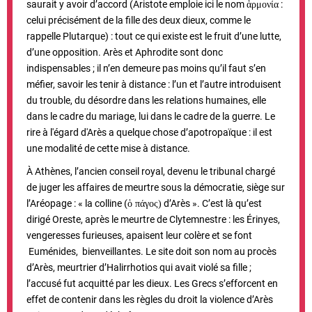
saurait y avoir d’accord (Aristote emploie ici le nom
:
ἁρμονία
celui précisément de la fille des deux dieux, comme le
rappelle Plutarque) : tout ce qui existe est le fruit d’une lutte,
d’une opposition. Arès et Aphrodite sont donc
indispensables ; il n’en demeure pas moins qu’il faut s’en
méfier, savoir les tenir à distance : l’un et l’autre introduisent
du trouble, du désordre dans les relations humaines, elle
dans le cadre du mariage, lui dans le cadre de la guerre. Le
rire à l'égard d'Arès a quelque chose d’apotropaïque : il est
une modalité de cette mise à distance.
À Athènes, l’ancien conseil royal, devenu le tribunal chargé
de juger les affaires de meurtre sous la démocratie, siège sur
l’Aréopage : « la colline (
d’Arès ». C’est là qu’est
ὁ πάγος)
dirigé Oreste, après le meurtre de Clytemnestre : les Érinyes,
vengeresses furieuses, apaisent leur colère et se font
Euménides, bienveillantes. Le site doit son nom au procès
d’Arès, meurtrier d’Halirrhotios qui avait violé sa fille ;
l’accusé fut acquitté par les dieux. Les Grecs s’efforcent en
effet de contenir dans les règles du droit la violence d’Arès