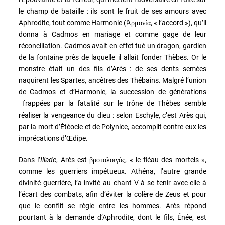
le champ de bataille : ils sont le fruit de ses amours avec
Aphrodite, tout comme Harmonie (
, « l’accord »), qu’il
Ἁρμονία
donna à Cadmos en mariage et comme gage de leur
réconciliation. Cadmos avait en effet tué un dragon, gardien
de la fontaine près de laquelle il allait fonder Thèbes. Or le
monstre était un des fils d’Arès : de ses dents semées
naquirent les Spartes, ancêtres des Thébains. Malgré l’union
de Cadmos et d’Harmonie, la succession de générations
frappées par la fatalité sur le trône de Thèbes semble
réaliser la vengeance du dieu : selon Eschyle, c’est Arès qui,
par la mort d’Étéocle et de Polynice, accomplit contre eux les
imprécations d’Œdipe.
Dans l’
Iliade
, Arès est
, « le fléau des mortels »,
βροτολοιγός
comme les guerriers impétueux. Athéna, l’autre grande
divinité guerrière, l’a invité au chant V à se tenir avec elle à
l’écart des combats, afin d’éviter la colère de Zeus et pour
que le conflit se règle entre les hommes. Arès répond
pourtant à la demande d’Aphrodite, dont le fils, Énée, est