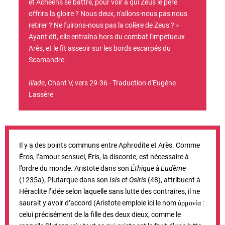
et Achéens se battre, pour voir à qui Zeus le père
offrira la gloire ? Nous deux, n'allons-nous pas nous
retirer ? Ne fuirons-nous pas la colère de Zeus ? »
Ayant dit, elle entraîna hors du combat l'impétueux
Arès, et le fit asseoir sur les bords escarpés du
Scamandre.
Iliade
, Chant V, vers 29-36 - Traduction d'Eugène
Lassère
Il y a des points communs entre Aphrodite et Arès. Comme
Éros, l’amour sensuel, Éris, la discorde, est nécessaire à
l’ordre du monde. Aristote dans son
Éthique à Eudème
(1235a), Plutarque dans son
Isis et Osiris
(48), attribuent à
Héraclite l’idée selon laquelle sans lutte des contraires, il ne
saurait y avoir d’accord (Aristote emploie ici le nom
:
ἁρμονία
celui précisément de la fille des deux dieux, comme le