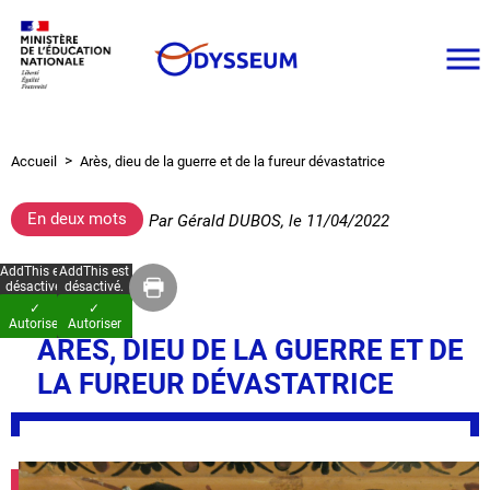
Aller
au
contenu
principal
Accueil
Arès, dieu de la guerre et de la fureur dévastatrice
Fil
d'Ariane
En deux mots
Par
Gérald DUBOS
, le
11/04/2022
AddThis est
AddThis est
désactivé.
désactivé.
✓
✓
Autoriser
Autoriser
ARÈS, DIEU DE LA GUERRE ET DE
LA FUREUR DÉVASTATRICE