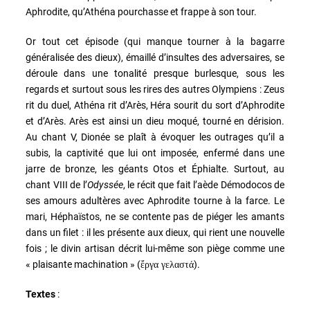
Aphrodite, qu’Athéna pourchasse et frappe à son tour.
Or tout cet épisode (qui manque tourner à la bagarre
généralisée des dieux), émaillé d’insultes des adversaires, se
déroule dans une tonalité presque burlesque, sous les
regards et surtout sous les rires des autres Olympiens : Zeus
rit du duel, Athéna rit d’Arès, Héra sourit du sort d’Aphrodite
et d’Arès. Arès est ainsi un dieu moqué, tourné en dérision.
Au chant V, Dionée se plaît à évoquer les outrages qu’il a
subis, la captivité que lui ont imposée, enfermé dans une
jarre de bronze, les géants Otos et Éphialte. Surtout, au
chant VIII de l’
Odyssée
, le récit que fait l’aède Démodocos de
ses amours adultères avec Aphrodite tourne à la farce. Le
mari, Héphaïstos, ne se contente pas de piéger les amants
dans un filet : il les présente aux dieux, qui rient une nouvelle
fois ; le divin artisan décrit lui-même son piège comme une
« plaisante machination » (
).
ἔργα γελαστά
Textes
: