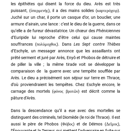
les épithètes qui disent la force du dieu. Arès est très
puissant, (
), il a des mains solides (
).
ὑπερμενής
καρτερόχειρ
Juché sur un char, il porte un casque d’or, un bouclier, une
armure d’airain, une lance : c’est le dieu de la guerre, dans ce
qu’elle a de fureur dévastatrice. Un chœur des
Phéniciennes
d’Euripide lui reproche d’être celui qui cause maintes
souffrances (
). Dans
Les Sept contre Thèbes
πολύμοχθος
d’Eschyle, un messager annonce que les assaillants ont
prêté serment et juré par Arès, Enyô et Phobos de détruire et
de piller la ville ; la même tirade voit se développer la
comparaison de la guerre avec une tempête soufflée par
Arès. Le dieu a précisément son séjour sur terre en Thrace,
d’où proviendraient les tempêtes. Chez Eschyle encore, le
carnage des mortels (
) est décrit comme la
φόνος βροτῶν
pâture d’Arès.
Dans la descendance qu’il a eue avec des mortelles se
distinguent des criminels, tel Diomède (le roi de Thrace). Il est
aussi le père de Phobos (
) et de Déimos (
),
Φόβος
Δεῖμος
l’Épouvante et la Terreur, qui mettent l’adversaire en fuite sur