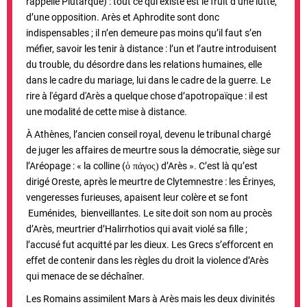
rappelle Plutarque) : tout ce qui existe est le fruit d’une lutte,
d’une opposition. Arès et Aphrodite sont donc
indispensables ; il n’en demeure pas moins qu’il faut s’en
méfier, savoir les tenir à distance : l’un et l’autre introduisent
du trouble, du désordre dans les relations humaines, elle
dans le cadre du mariage, lui dans le cadre de la guerre. Le
rire à l'égard d'Arès a quelque chose d’apotropaïque : il est
une modalité de cette mise à distance.
À Athènes, l’ancien conseil royal, devenu le tribunal chargé
de juger les affaires de meurtre sous la démocratie, siège sur
l’Aréopage : « la colline (
d’Arès ». C’est là qu’est
ὁ πάγος)
dirigé Oreste, après le meurtre de Clytemnestre : les Érinyes,
vengeresses furieuses, apaisent leur colère et se font
Euménides, bienveillantes. Le site doit son nom au procès
d’Arès, meurtrier d’Halirrhotios qui avait violé sa fille ;
l’accusé fut acquitté par les dieux. Les Grecs s’efforcent en
effet de contenir dans les règles du droit la violence d’Arès
qui menace de se déchaîner.
Les Romains assimilent Mars à Arès mais les deux divinités