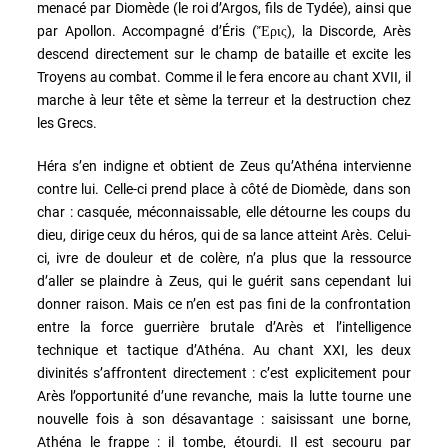
menacé par Diomède (le roi d’Argos, fils de Tydée), ainsi que
par Apollon. Accompagné d’Éris (
), la Discorde, Arès
Ἔρις
descend directement sur le champ de bataille et excite les
Troyens au combat. Comme il le fera encore au chant XVII, il
marche à leur tête et sème la terreur et la destruction chez
les Grecs.
Héra s’en indigne et obtient de Zeus qu’Athéna intervienne
contre lui. Celle-ci prend place à côté de Diomède, dans son
char : casquée, méconnaissable, elle détourne les coups du
dieu, dirige ceux du héros, qui de sa lance atteint Arès. Celui-
ci, ivre de douleur et de colère, n’a plus que la ressource
d’aller se plaindre à Zeus, qui le guérit sans cependant lui
donner raison. Mais ce n’en est pas fini de la confrontation
entre la force guerrière brutale d’Arès et l’intelligence
technique et tactique d’Athéna. Au chant XXI, les deux
divinités s’affrontent directement : c’est explicitement pour
Arès l’opportunité d’une revanche, mais la lutte tourne une
nouvelle fois à son désavantage : saisissant une borne,
Athéna le frappe : il tombe, étourdi. Il est secouru par