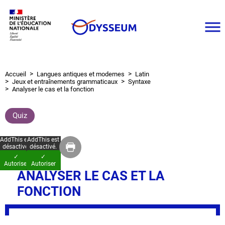
Aller
au
contenu
principal
Accueil
Langues antiques et modernes
Latin
Fil
Jeux et entraînements grammaticaux
Syntaxe
d'Ariane
Analyser le cas et la fonction
Quiz
AddThis est
AddThis est
désactivé.
désactivé.
✓
✓
Autoriser
Autoriser
ANALYSER LE CAS ET LA
FONCTION